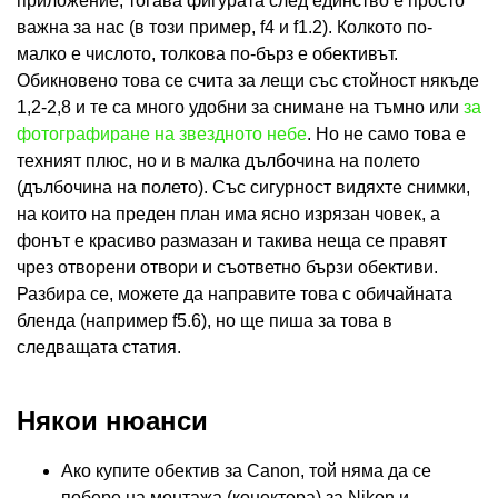
приложение, тогава фигурата след единство е просто
важна за нас (в този пример, f4 и f1.2). Колкото по-
малко е числото, толкова по-бърз е обективът.
Обикновено това се счита за лещи със стойност някъде
1,2-2,8 и те са много удобни за снимане на тъмно или
за
фотографиране на звездното небе
. Но не само това е
техният плюс, но и в малка дълбочина на полето
(дълбочина на полето). Със сигурност видяхте снимки,
на които на преден план има ясно изрязан човек, а
фонът е красиво размазан и такива неща се правят
чрез отворени отвори и съответно бързи обективи.
Разбира се, можете да направите това с обичайната
бленда (например f5.6), но ще пиша за това в
следващата статия.
Някои нюанси
Ако купите обектив за Canon, той няма да се
побере на монтажа (конектора) за Nikon и