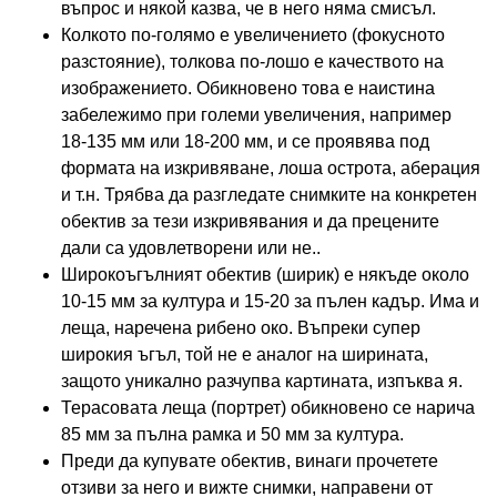
въпрос и някой казва, че в него няма смисъл.
Колкото по-голямо е увеличението (фокусното
разстояние), толкова по-лошо е качеството на
изображението. Обикновено това е наистина
забележимо при големи увеличения, например
18-135 мм или 18-200 мм, и се проявява под
формата на изкривяване, лоша острота, аберация
и т.н. Трябва да разгледате снимките на конкретен
обектив за тези изкривявания и да прецените
дали са удовлетворени или не..
Широкоъгълният обектив (ширик) е някъде около
10-15 мм за култура и 15-20 за пълен кадър. Има и
леща, наречена рибено око. Въпреки супер
широкия ъгъл, той не е аналог на ширината,
защото уникално разчупва картината, изпъква я.
Терасовата леща (портрет) обикновено се нарича
85 мм за пълна рамка и 50 мм за култура.
Преди да купувате обектив, винаги прочетете
отзиви за него и вижте снимки, направени от