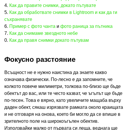
4.
Как да правите снимки, докато пътувате
5.
Как да обработвате снимки в Lightroom и как да ги
съхранявате
6.
Пример с фото чанта
и
фото раница за пътника
7.
Как да снимаме звездното небе
0.
Как да правя снимки докато пътувам
Фокусно разстояние
Всъщност не е нужно наистина да знаете какво
означава физически. По-лесно е да запомните, че
колкото повече милиметри, толкова по-близо ще бъде
обектът до вас, или те често казват, че ъгълът ще бъде
по-тесен. Това е вярно, като увеличите мащаба върху
даден обект, сякаш изрязвате рамката около краищата
и не отговаря на онова, което би могло да се впише в
зрителното поле на широкоъгълен обектив.
Използвайки малко от първата си леща, веднага ще