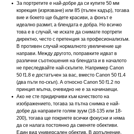
За портретите е най-добре да си купите 50 мм
корекция (изрязване) или 85 (пълен кадър), тогава
вие и бокето ще бъдете красиви, а фонът е
идеално размит, а блендата е добра. Но всичко
това е в случай, че искате да снимате портрети
директно, често с претенция за професионализъм.
В противен случай нормалното увеличение ще
направи. Между другото, поправките идват в
различни съотношения на блендата и в началото
не преследвайте най-скъпите. Например Canon
50 f1.8 е достатъчен за вас, вместо Canon 50 f1.4
(два пъти по-скъп). А относно Canon 50 f1.2 по
принцип мълча, очевидно не е за начинаещи.
Ако не сте придирчиви към качеството на
изображението, тогава за пътна снимка е най-
добре да направите голям зуум (18-135 или 18-
200), тогава ще покриете всички фокусни и няма
да се налага постоянно да сменяте обективи.
Един вид универсален обектив. В допълнение,