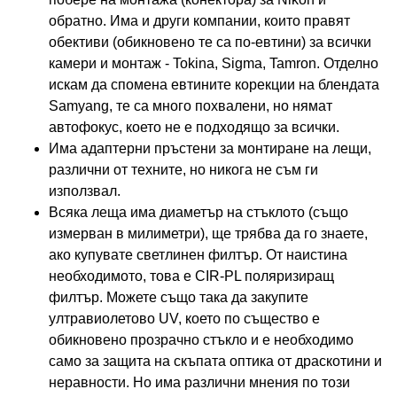
обратно. Има и други компании, които правят
обективи (обикновено те са по-евтини) за всички
камери и монтаж - Tokina, Sigma, Tamron. Отделно
искам да спомена евтините корекции на блендата
Samyang, те са много похвалени, но нямат
автофокус, което не е подходящо за всички.
Има адаптерни пръстени за монтиране на лещи,
различни от техните, но никога не съм ги
използвал.
Всяка леща има диаметър на стъклото (също
измерван в милиметри), ще трябва да го знаете,
ако купувате светлинен филтър. От наистина
необходимото, това е CIR-PL поляризиращ
филтър. Можете също така да закупите
ултравиолетово UV, което по същество е
обикновено прозрачно стъкло и е необходимо
само за защита на скъпата оптика от драскотини и
неравности. Но има различни мнения по този