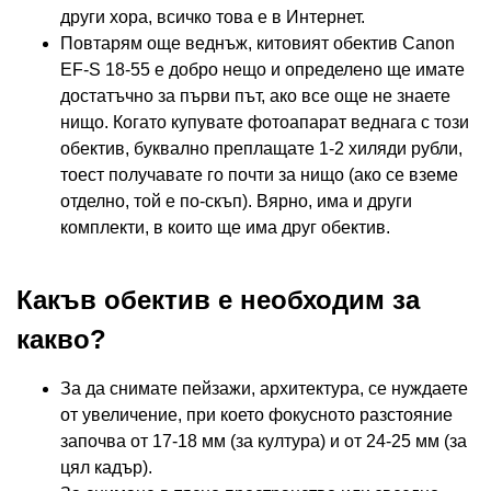
други хора, всичко това е в Интернет.
Повтарям още веднъж, китовият обектив Canon
EF-S 18-55 е добро нещо и определено ще имате
достатъчно за първи път, ако все още не знаете
нищо. Когато купувате фотоапарат веднага с този
обектив, буквално преплащате 1-2 хиляди рубли,
тоест получавате го почти за нищо (ако се вземе
отделно, той е по-скъп). Вярно, има и други
комплекти, в които ще има друг обектив.
Какъв обектив е необходим за
какво?
За да снимате пейзажи, архитектура, се нуждаете
от увеличение, при което фокусното разстояние
започва от 17-18 мм (за култура) и от 24-25 мм (за
цял кадър).