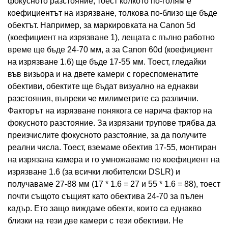
фокусното разстояние, тоест колкото по-голям е
коефициентът на изрязване, толкова по-близо ще бъде
обектът. Например, за маркировката на Canon 5d
(коефициент на изрязване 1), лещата с пълно работно
време ще бъде 24-70 мм, а за Canon 60d (коефициент
на изрязване 1.6) ще бъде 17-55 мм. Тоест, гледайки
във визьора и на двете камери с гореспоменатите
обективи, обектите ще бъдат визуално на еднакви
разстояния, въпреки че милиметрите са различни.
Факторът на изрязване понякога се нарича фактор на
фокусното разстояние. За изрязани трупове трябва да
преизчислите фокусното разстояние, за да получите
реални числа. Тоест, вземаме обектив 17-55, монтиран
на изрязана камера и го умножаваме по коефициент на
изрязване 1.6 (за всички любителски DSLR) и
получаваме 27-88 мм (17 * 1.6 = 27 и 55 * 1.6 = 88), тоест
почти същото същият като обектива 24-70 за пълен
кадър. Ето защо виждаме обекти, които са еднакво
близки на тези две камери с тези обективи. Не