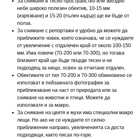
За снимане в тясно пространство или звездно
небе широко полезен обектив, 10-15 мм
(изрязване) и 15-20 (пълен кадър) ще ви бъде от
полза.
За снимане с репортажи е удобно да можете да
приближите човек, което означава, че се нуждаете
от увеличение с отдалечен край от около 100-150
мм. Има повече (70-200 или 70-300), но тогава
близкият край ще бъде твърде тесен и не
подходящ за нищо, освен за отчитане отдалеч.
Обективите от тип 70-200 и 70-300 обикновено се
използват в пейзажната фотография за
приближаване на част от природата или за
снимане на животни и птици. Можете да
използвате и за макро.
За снимане на цветя и мухи има специални макро
лещи. Но ако не се нуждаете от силно
приближение направо, увеличенията са доста
подходящи, както писах по-горе.