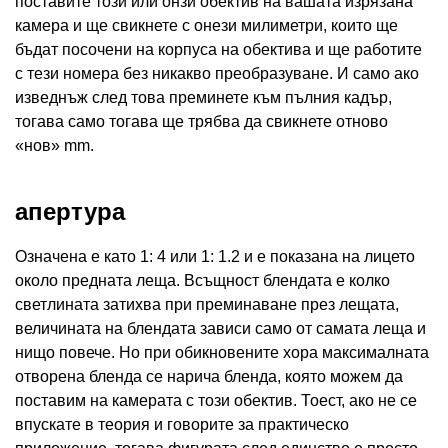
поставите този или онзи обектив на вашата изрязана
камера и ще свикнете с онези милиметри, които ще
бъдат посочени на корпуса на обектива и ще работите
с тези номера без никакво преобразуване. И само ако
изведнъж след това преминете към пълния кадър,
тогава само тогава ще трябва да свикнете отново
«нов» mm.
апертура
Означена е като 1: 4 или 1: 1.2 и е показана на лицето
около предната леща. Всъщност блендата е колко
светлината затихва при преминаване през лещата,
величината на блендата зависи само от самата леща и
нищо повече. Но при обикновените хора максималната
отворена бленда се нарича бленда, която можем да
поставим на камерата с този обектив. Тоест, ако не се
впускате в теория и говорите за практическо