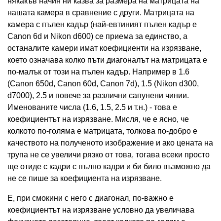
някакъв начин ни казва за размера на матрицата на
нашата камера в сравнение с други. Матрицата на
камера с пълен кадър (най-евтиният пълен кадър е
Canon 6d и Nikon d600) се приема за единство, а
останалите камери имат коефициенти на изрязване,
което означава колко пъти диагоналът на матрицата е
по-малък от този на пълен кадър. Например в 1.6
(Canon 650d, Canon 60d, Canon 7d), 1.5 (Nikon d300,
d7000), 2.5 и повече за различни сапунени чинии.
Именованите числа (1.6, 1.5, 2.5 и т.н.) - това е
коефициентът на изрязване. Мисля, че е ясно, че
колкото по-голяма е матрицата, толкова по-добро е
качеството на полученото изображение и ако цената на
трупа не се увеличи рязко от това, тогава всеки просто
ще отиде с кадри с пълно кадри и би било възможно да
не се пише за коефициента на изрязване.
Е, при смокини с него с диагонал, по-важно е
коефициентът на изрязване условно да увеличава