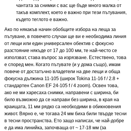
чантата за снимки с вас ще бъде много малка от
такъв комплект, което е важно при тези пътувания,
където теглото е важно.
Ако по някакъв начин обобщите избора на леща за
пътуване, в повечето случаи ще ви е необходима линия
от лещи или един универсален обектив с фокусно
разстояние някъде от 17 до 100 мм, те най-често се
използват, става въпрос за изрязване. Естествено, това
е според мен. Когато пътувате (и у дома също), имам
повече от достатъчно владетели на две лещи и обща
фокусна дължина 11-105 (широк Tokina 11-16 f / 2.8 +
стандартен Canon EF 24-105 f / 4 zoom). Освен това,
ако не ми харесаха снимки, направени с ширина, би
било възможно да се направи без ширина, в края на
краищата, 11 мм рядко са необходими в обикновения
живот. Вярно е, че тогава 24 мм биха били твърде тесни
в тесни пространства. Ето защо написах, че най-добре
е да има линийка, започваща от ~ 17-18 мм (за