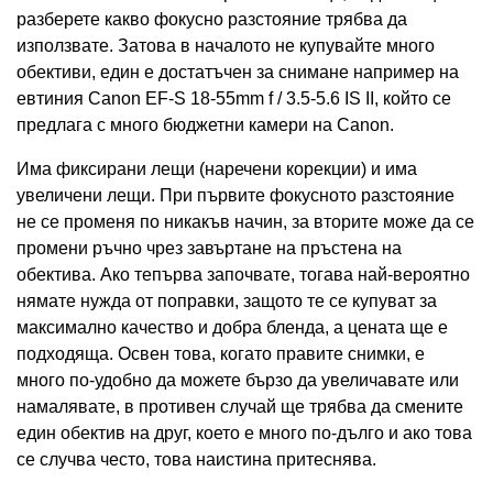
разберете какво фокусно разстояние трябва да
използвате. Затова в началото не купувайте много
обективи, един е достатъчен за снимане например на
евтиния Canon EF-S 18-55mm f / 3.5-5.6 IS II, който се
предлага с много бюджетни камери на Canon.
Има фиксирани лещи (наречени корекции) и има
увеличени лещи. При първите фокусното разстояние
не се променя по никакъв начин, за вторите може да се
промени ръчно чрез завъртане на пръстена на
обектива. Ако тепърва започвате, тогава най-вероятно
нямате нужда от поправки, защото те се купуват за
максимално качество и добра бленда, а цената ще е
подходяща. Освен това, когато правите снимки, е
много по-удобно да можете бързо да увеличавате или
намалявате, в противен случай ще трябва да смените
един обектив на друг, което е много по-дълго и ако това
се случва често, това наистина притеснява.