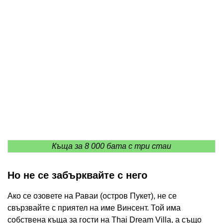
Къща за 8 000 бата с три стаи
Но не се забърквайте с него
Ако се озовете на Раваи (остров Пукет), не се
свързвайте с приятел на име Винсент. Той има
собствена къща за гости на Thai Dream Villa, а също