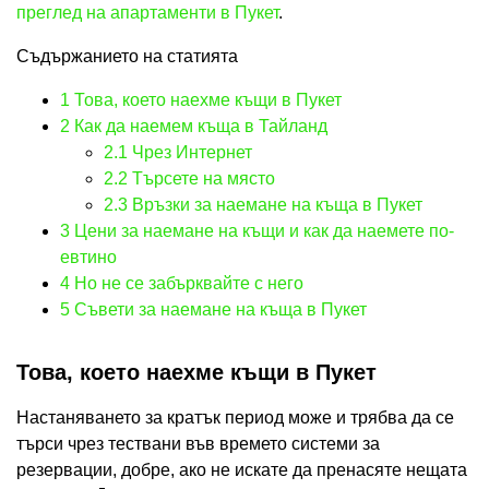
преглед на апартаменти в Пукет
.
Съдържанието на статията
1
Това, което наехме къщи в Пукет
2
Как да наемем къща в Тайланд
2.1
Чрез Интернет
2.2
Търсете на място
2.3
Връзки за наемане на къща в Пукет
3
Цени за наемане на къщи и как да наемете по-
евтино
4
Но не се забърквайте с него
5
Съвети за наемане на къща в Пукет
Това, което наехме къщи в Пукет
Настаняването за кратък период може и трябва да се
търси чрез тествани във времето системи за
резервации, добре, ако не искате да пренасяте нещата