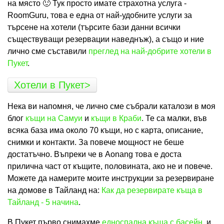
на място 🙂 Тук просто имате страхотна услуга -
RoomGuru, това е една от най-удобните услуги за
търсене на хотели (търсите бази данни всички
съществуващи резервации наведнъж), а също и ние
лично сме съставили
преглед на най-добрите хотели в
Пукет
.
Хотели в Пукет>
Нека ви напомня, че лично сме събрали каталози в моя
блог
къщи на Самуи
и
къщи в Краби
. Те са малки, във
всяка база има около 70 къщи, но с карта, описание,
снимки и контакти. За повече мощност не беше
достатъчно. Въпреки че в Aonang това е доста
прилична част от къщите, половината, ако не и повече.
Можете да намерите моите инструкции за резервиране
на домове в Тайланд на:
Как да резервирате къща в
Тайланд - 5 начина
.
В Пукет първо снимахме
едноспална къща с басейн
, и