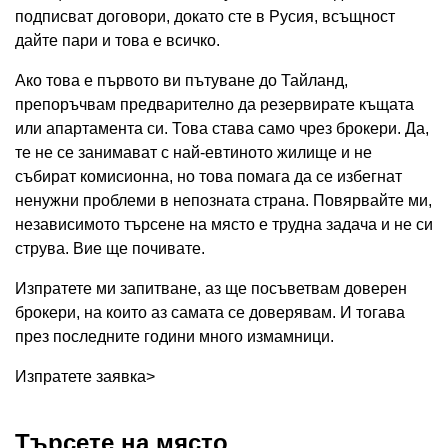
подписват договори, докато сте в Русия, всъщност
дайте пари и това е всичко.
Ако това е първото ви пътуване до Тайланд,
препоръчвам предварително да резервирате къщата
или апартамента си. Това става само чрез брокери. Да,
те не се занимават с най-евтиното жилище и не
събират комисионна, но това помага да се избегнат
ненужни проблеми в непозната страна. Повярвайте ми,
независимото търсене на място е трудна задача и не си
струва. Вие ще почивате.
Изпратете ми запитване, аз ще посъветвам доверен
брокери, на които аз самата се доверявам. И тогава
през последните години много измамници.
Изпратете заявка>
Търсете на място