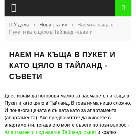
У дома
›
Нови статии
›
Наем на къща в
Пукет и като цяло в Тайланд - съвети
НАЕМ НА КЪЩА В ПУКЕТ И
КАТО ЦЯЛО В ТАЙЛАНД -
СЪВЕТИ
Днес искам да поговоря малко за наемането на къща в
Пукет и като цяло в Тайланд. В това няма нищо сложно.
И понякога цената е същата като за апартамента
(апартамента). Ако предпочитате да живеете в
апартаменти, тогава ето моите съвети по този въпрос -
Апартаменти под наем в Тайланд. съвет
и кратко