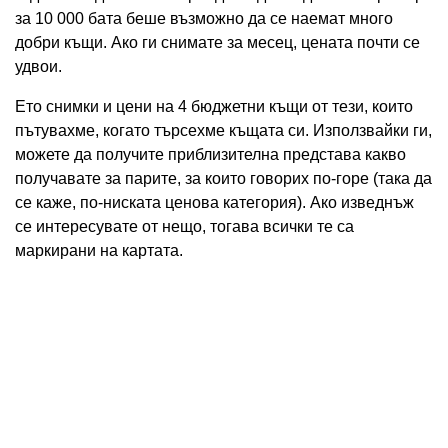
за 10 000 бата беше възможно да се наемат много
добри къщи. Ако ги снимате за месец, цената почти се
удвои.
Ето снимки и цени на 4 бюджетни къщи от тези, които
пътувахме, когато търсехме къщата си. Използвайки ги,
можете да получите приблизителна представа какво
получавате за парите, за които говорих по-горе (така да
се каже, по-ниската ценова категория). Ако изведнъж
се интересувате от нещо, тогава всички те са
маркирани на картата.