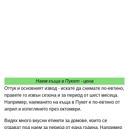
Наем къща в Пукет - цена
Оттук и основният извод - искате да снимате по-евтино,
правете го извън сезона и за период от шест месеца.
Например, наемането на къща в Пукет е по-евтино от
април и изтеглянето през октомври.
Видях много вкусни етикети за домове, които се
отдават под наем за период от една година. Например