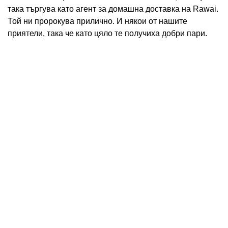
така търгува като агент за домашна доставка на Rawai.
Той ни пророкува прилично. И някои от нашите
приятели, така че като цяло те получиха добри пари.