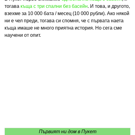
тогава
къща с три спални без басейн
. И това, и другото,
взехме за 10 000 бата / месец (10 000 рубли). Ако някой
ни е чел преди, тогава си спомня, че с първата наета
къща имаше не много приятна история. Но сега сме
научени от опит.
Първият ни дом в Пукет