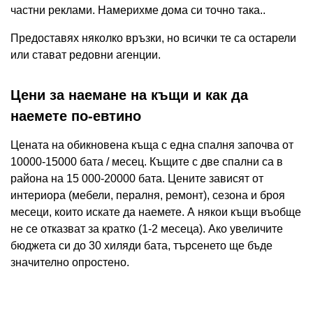
частни реклами. Намерихме дома си точно така..
Предоставях няколко връзки, но всички те са остарели
или стават редовни агенции.
Цени за наемане на къщи и как да
наемете по-евтино
Цената на обикновена къща с една спалня започва от
10000-15000 бата / месец. Къщите с две спални са в
района на 15 000-20000 бата. Цените зависят от
интериора (мебели, пералня, ремонт), сезона и броя
месеци, които искате да наемете. А някои къщи въобще
не се отказват за кратко (1-2 месеца). Ако увеличите
бюджета си до 30 хиляди бата, търсенето ще бъде
значително опростено.