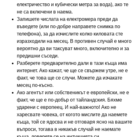
електричество и кубически метра за вода), ако те
не са включени в наема.
Запишете числата на електромера преди да
въведете (или по-добре направете снимка по
телефона), за да изчислите колко киловата сте
изразходили на месец. В противен случай е много
вероятно да ви таксуват много, включително и за
предишни съседи.
Разберете предварително дали в тази къща има
интернет. Ако кажат, че ще се свържем утре, не е
факт, че това ще се случи. Можете да изчакате
месец по-късно.
Ако агентът или собственикът е европейски, не е
факт, че ще е по-добър от тайландския. Бяхме
ударени с европеец. И най-важното! Ако не
харесвате човека, от когото мислите да наемете
къща, той се ядосва и не отговаря ясно на вашите
въпроси, тогава в никакъв случай не наемате
къща, доверете се на интуицията си.