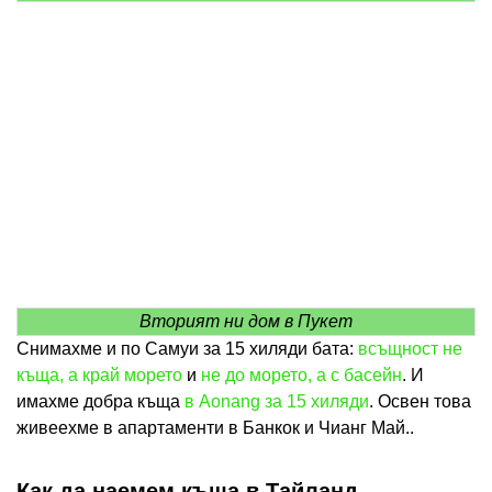
Вторият ни дом в Пукет
Снимахме и по Самуи за 15 хиляди бата:
всъщност не
къща, а край морето
и
не до морето, а с басейн
. И
имахме добра къща
в Aonang за 15 хиляди
. Освен това
живеехме в апартаменти в Банкок и Чианг Май..
Как да наемем къща в Тайланд