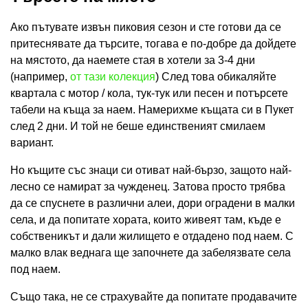
Ако пътувате извън пиковия сезон и сте готови да се
притеснявате да търсите, тогава е по-добре да дойдете
на мястото, да наемете стая в хотели за 3-4 дни
(например,
от тази колекция
) След това обикаляйте
квартала с мотор / кола, тук-тук или песен и потърсете
табели на къща за наем. Намерихме къщата си в Пукет
след 2 дни. И той не беше единственият смилаем
вариант.
Но къщите със знаци си отиват най-бързо, защото най-
лесно се намират за чужденец. Затова просто трябва
да се спуснете в различни алеи, дори оградени в малки
села, и да попитате хората, които живеят там, къде е
собственикът и дали жилището е отдадено под наем. С
малко влак веднага ще започнете да забелязвате села
под наем.
Също така, не се страхувайте да попитате продавачите