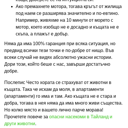
Ако премахнете мотора, тогава кръгът от жилища
под наем се разширява значително и по-евтино.
Например, живяхме на 10 минути от морето с
мотор, което изобщо не е досадно и къщата не е
скъпа, а плажът е добър.
Няма да има 100% гаранция при всяка ситуация, но
предвид всички тези точки е по-добре от нищо. Във
всеки случай не видях абсолютно ужасни истории.
Дори този, който беше с нас, завърши достатъчно
добре.
Послепис Често хората се страхуват от животни в
къщата. Така че искам да моля, в апартаменти
(апартаменти) го има и там. Ако къщата не е стара и
добра, тогава в нея няма да има много живи същества.
Но колко място и вашето лично парче морава!
Прочетете повече за
опасни насекоми в Тайланд и
други животни
.