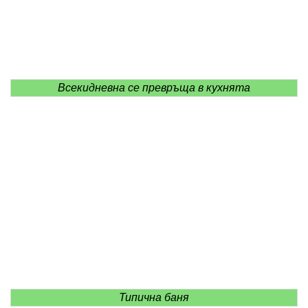
Всекидневна се превръща в кухнята
Типична баня