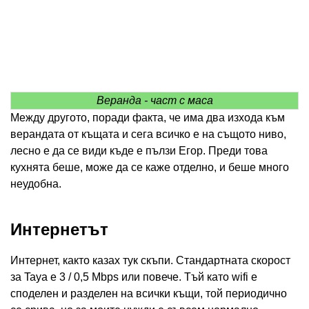
Веранда - част с маса
Между другото, поради факта, че има два изхода към
верандата от къщата и сега всичко е на същото ниво,
лесно е да се види къде е пълзи Егор. Преди това
кухнята беше, може да се каже отделно, и беше много
неудобна.
Интернетът
Интернет, както казах тук скъпи. Стандартната скорост
за Taya е 3 / 0,5 Mbps или повече. Тъй като wifi е
споделен и разделен на всички къщи, той периодично