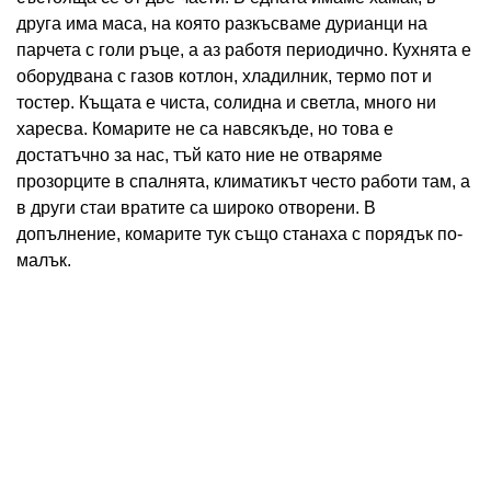
друга има маса, на която разкъсваме дурианци на
парчета с голи ръце, а аз работя периодично. Кухнята е
оборудвана с газов котлон, хладилник, термо пот и
тостер. Къщата е чиста, солидна и светла, много ни
харесва. Комарите не са навсякъде, но това е
достатъчно за нас, тъй като ние не отваряме
прозорците в спалнята, климатикът често работи там, а
в други стаи вратите са широко отворени. В
допълнение, комарите тук също станаха с порядък по-
малък.