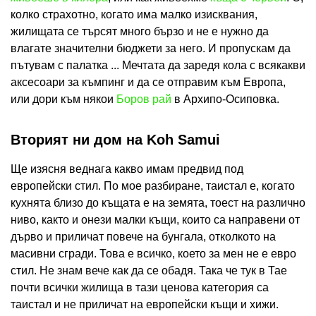
колко страхотно, когато има малко изисквания,
жилищата се търсят много бързо и не е нужно да
влагате значителни бюджети за него. И пропускам да
пътувам с палатка ... Мечтата да заредя кола с всякакви
аксесоари за къмпинг и да се отправим към Европа,
или дори към някои
Боров рай
в Архипо-Осиповка.
Вторият ни дом на Koh Samui
Ще изясня веднага какво имам предвид под
европейски стил. По мое разбиране, таистал е, когато
кухнята близо до къщата е на земята, тоест на различно
ниво, както и онези малки къщи, които са направени от
дърво и приличат повече на бунгала, отколкото на
масивни сгради. Това е всичко, което за мен не е евро
стил. Не знам вече как да се обадя. Така че тук в Тае
почти всички жилища в тази ценова категория са
таистал и не приличат на европейски къщи и хижи.