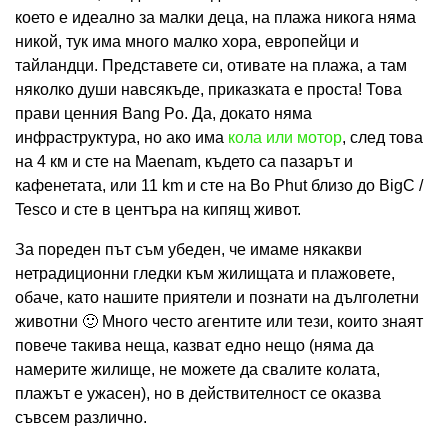
което е идеално за малки деца, на плажа никога няма
никой, тук има много малко хора, европейци и
тайландци. Представете си, отивате на плажа, а там
няколко души навсякъде, приказката е проста! Това
прави ценния Bang Po. Да, докато няма
инфраструктура, но ако има
кола или мотор
, след това
на 4 км и сте на Maenam, където са пазарът и
кафенетата, или 11 km и сте на Bo Phut близо до BigC /
Tesco и сте в центъра на кипящ живот.
За пореден път съм убеден, че имаме някакви
нетрадиционни гледки към жилищата и плажовете,
обаче, като нашите приятели и познати на дълголетни
животни 🙂 Много често агентите или тези, които знаят
повече такива неща, казват едно нещо (няма да
намерите жилище, не можете да свалите колата,
плажът е ужасен), но в действителност се оказва
съвсем различно.