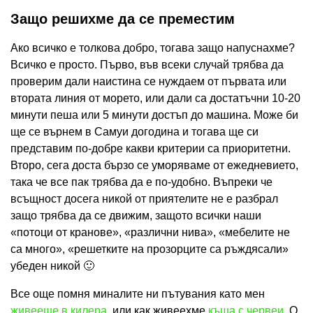
Защо решихме да се преместим
Ако всичко е толкова добро, тогава защо напуснахме?
Всичко е просто. Първо, във всеки случай трябва да
проверим дали наистина се нуждаем от първата или
втората линия от морето, или дали са достатъчни 10-20
минути пеша или 5 минути достъп до машина. Може би
ще се върнем в Самуи догодина и тогава ще си
представим по-добре какви критерии са приоритетни.
Второ, сега доста бързо се уморяваме от ежедневието,
така че все пак трябва да е по-удобно. Въпреки че
всъщност досега никой от приятелите не е разбрал
защо трябва да се движим, защото всички наши
«потоци от кранове», «различни нива», «мебелите не
са много», «решетките на прозорците са ръждясали»
убеден никой 🙂
Все още помня миналите ни пътувания като мен
живееше в килера
, или как живеехме
къща с червеи
. О,