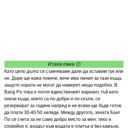
И сега така 🙂
Като цяло дълго се съмняваме дали да оставим тук или
не. Дори ще кажа повече, вече има линия за тази къща,
защото хората не могат да намерят нещо подобно. В
Bang Po това е почти единственият вариант, тъй като
онези къщи, които са по-добри и по-скъпи, се
резервират за години напред и не всеки ще бъде готов
да плати 30-40-50 хиляди. Между другото, зоната Банг
По се счита за не само добро място за мен: тихо и
спокойно е, входът към водата е плитък и без камъни,