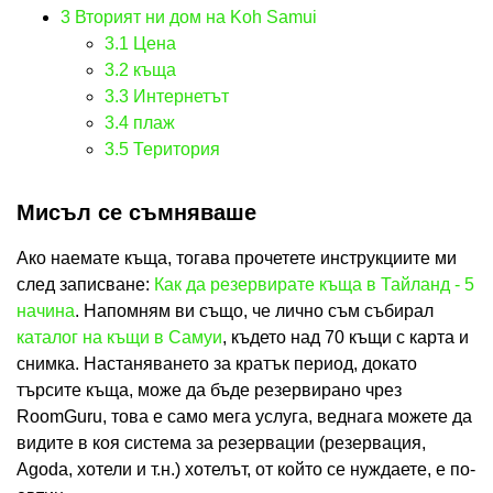
3
Вторият ни дом на Koh Samui
3.1
Цена
3.2
къща
3.3
Интернетът
3.4
плаж
3.5
Територия
Мисъл се съмняваше
Ако наемате къща, тогава прочетете инструкциите ми
след записване:
Как да резервирате къща в Тайланд - 5
начина
. Напомням ви също, че лично съм събирал
каталог на къщи в Самуи
, където над 70 къщи с карта и
снимка. Настаняването за кратък период, докато
търсите къща, може да бъде резервирано чрез
RoomGuru, това е само мега услуга, веднага можете да
видите в коя система за резервации (резервация,
Agoda, хотели и т.н.) хотелът, от който се нуждаете, е по-