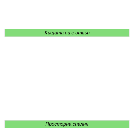
Къщата ни е отвън
Просторна спалня