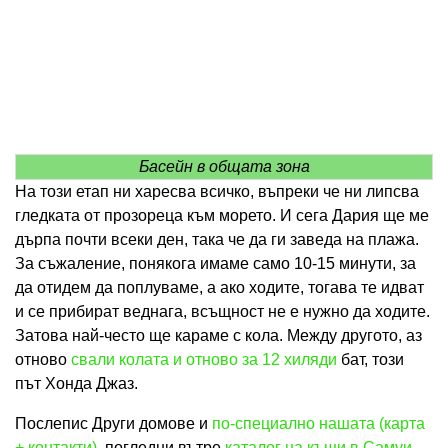
Басейн в общата зона
На този етап ни харесва всичко, въпреки че ни липсва
гледката от прозореца към морето. И сега Дария ще ме
дърпа почти всеки ден, така че да ги заведа на плажа.
За съжаление, понякога имаме само 10-15 минути, за
да отидем да поплуваме, а ако ходите, тогава те идват
и се прибират веднага, всъщност не е нужно да ходите.
Затова най-често ще караме с кола. Между другото, аз
отново
свали колата и отново за 12 хиляди
бат, този
път Хонда Джаз.
Послепис Други домове и
по-специално нашата (карта
+ контакти)
, погледни вътре
каталог на къщи в Самуи
.