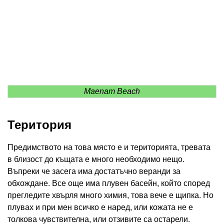
Maenam Beach
Територия
Предимството на това място е и територията, тревата
в близост до къщата е много необходимо нещо.
Въпреки че засега има достатъчно веранди за
обхождане. Все още има плувен басейн, който според
прегледите хвърля много химия, това вече е щипка. Но
плувах и при мен всичко е наред, или кожата не е
толкова чувствителна, или отзивите са остарели.