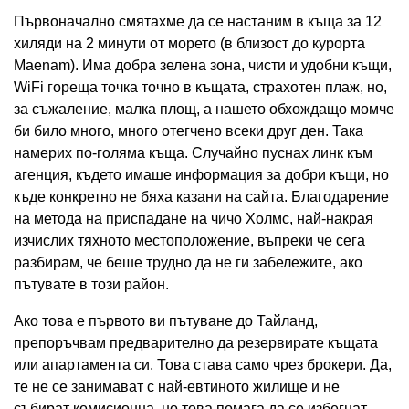
Първоначално смятахме да се настаним в къща за 12
хиляди на 2 минути от морето (в близост до курорта
Maenam). Има добра зелена зона, чисти и удобни къщи,
WiFi гореща точка точно в къщата, страхотен плаж, но,
за съжаление, малка площ, а нашето обхождащо момче
би било много, много отегчено всеки друг ден. Така
намерих по-голяма къща. Случайно пуснах линк към
агенция, където имаше информация за добри къщи, но
къде конкретно не бяха казани на сайта. Благодарение
на метода на приспадане на чичо Холмс, най-накрая
изчислих тяхното местоположение, въпреки че сега
разбирам, че беше трудно да не ги забележите, ако
пътувате в този район.
Ако това е първото ви пътуване до Тайланд,
препоръчвам предварително да резервирате къщата
или апартамента си. Това става само чрез брокери. Да,
те не се занимават с най-евтиното жилище и не
събират комисионна, но това помага да се избегнат