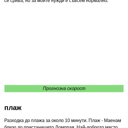
се срива, но за моите нужди е съвсем нормално.
Прогнозна скорост
плаж
Разходка до плажа за около 10 минути. Плаж - Маенам
близо до пристанището Ломпрая. Най-доброто място