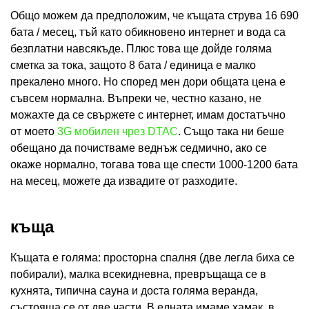
Общо можем да предположим, че къщата струва 16 690
бата / месец, тъй като обикновено интернет и вода са
безплатни навсякъде. Плюс това ще дойде голяма
сметка за тока, защото 8 бата / единица е малко
прекалено много. Но според мен дори общата цена е
съвсем нормална. Въпреки че, честно казано, не
можахте да се свържете с интернет, имам достатъчно
от моето
3G мобилен чрез DTAC
. Също така ни беше
обещано да почистваме веднъж седмично, ако се
окаже нормално, тогава това ще спести 1000-1200 бата
на месец, можете да извадите от разходите.
къща
Къщата е голяма: просторна спалня (две легла биха се
побирали), малка всекидневна, превръщаща се в
кухнята, типична сауна и доста голяма веранда,
състояща се от две части. В едната имаме хамак, в