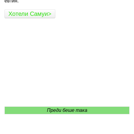
евтин.
Хотели Самуи>
Преди беше така