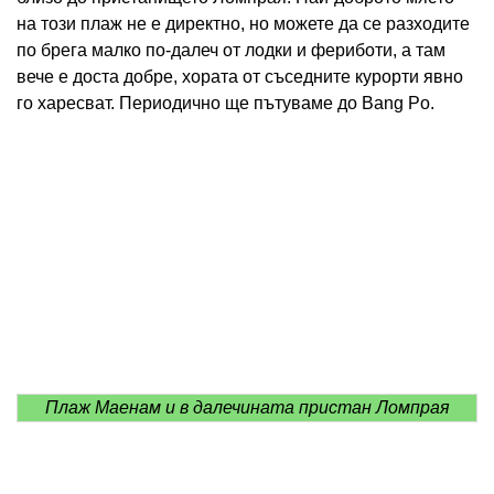
на този плаж не е директно, но можете да се разходите
по брега малко по-далеч от лодки и фериботи, а там
вече е доста добре, хората от съседните курорти явно
го харесват. Периодично ще пътуваме до Bang Po.
Плаж Маенам и в далечината пристан Ломпрая