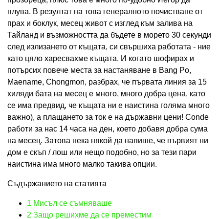
плува. В резултат на това генералното почистване от
прах и боклук, месец живот с изглед към залива на
Тайланд и възможността да бъдете в морето 30 секунди
след излизането от къщата, си свършиха работата - ние
като цяло харесвахме къщата. И когато шофирах и
потърсих повече места за настаняване в Bang Po,
Maename, Chongmon, разбрах, че първата линия за 15
хиляди бата на месец е много, много добра цена, като
се има предвид, че къщата ни е наистина голяма много
важно), а плащането за ток е на държавни цени! Conde
работи за нас 14 часа на ден, което добавя добра сума
на месец. Затова нека някой да напише, че първият ни
дом е скъп / лош или нещо подобно, но за тези пари
наистина има много малко такива опции.
Съдържанието на статията
1
Мисъл се съмняваше
2
Защо решихме да се преместим