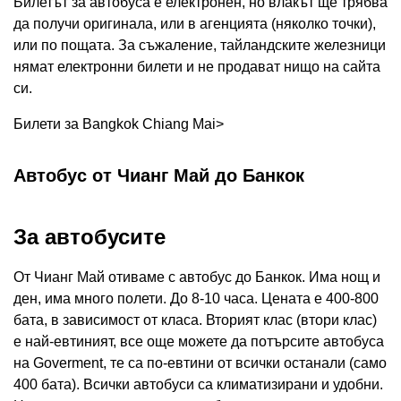
Билетът за автобуса е електронен, но влакът ще трябва
да получи оригинала, или в агенцията (няколко точки),
или по пощата. За съжаление, тайландските железници
нямат електронни билети и не продават нищо на сайта
си.
Билети за Bangkok Chiang Mai>
Автобус от Чианг Май до Банкок
За автобусите
От Чианг Май отиваме с автобус до Банкок. Има нощ и
ден, има много полети. До 8-10 часа. Цената е 400-800
бата, в зависимост от класа. Вторият клас (втори клас)
е най-евтиният, все още можете да потърсите автобуса
на Goverment, те са по-евтини от всички останали (само
400 бата). Всички автобуси са климатизирани и удобни.