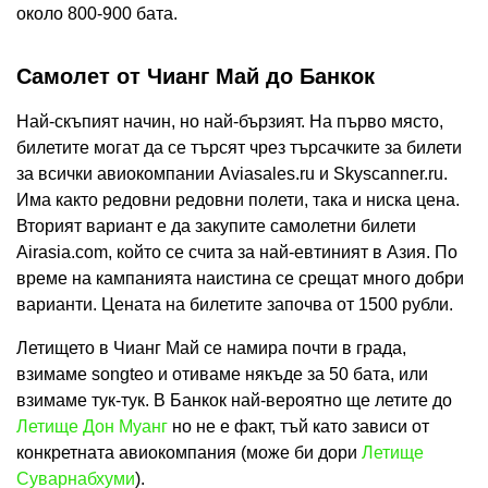
около 800-900 бата.
Самолет от Чианг Май до Банкок
Най-скъпият начин, но най-бързият. На първо място,
билетите могат да се търсят чрез търсачките за билети
за всички авиокомпании Aviasales.ru и Skyscanner.ru.
Има както редовни редовни полети, така и ниска цена.
Вторият вариант е да закупите самолетни билети
Airasia.com, който се счита за най-евтиният в Азия. По
време на кампанията наистина се срещат много добри
варианти. Цената на билетите започва от 1500 рубли.
Летището в Чианг Май се намира почти в града,
взимаме songteo и отиваме някъде за 50 бата, или
взимаме тук-тук. В Банкок най-вероятно ще летите до
Летище Дон Муанг
но не е факт, тъй като зависи от
конкретната авиокомпания (може би дори
Летище
Суварнабхуми
).