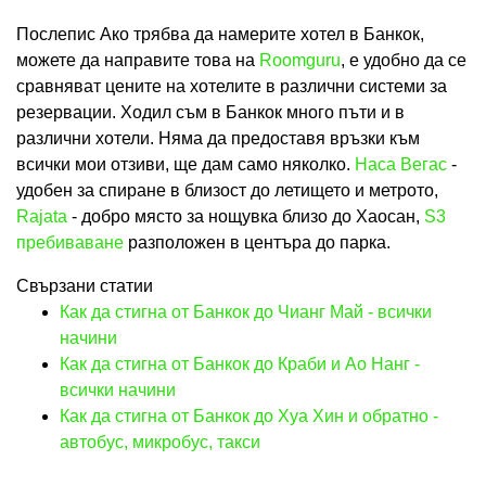
Послепис Ако трябва да намерите хотел в Банкок,
можете да направите това на
Roomguru
, е удобно да се
сравняват цените на хотелите в различни системи за
резервации. Ходил съм в Банкок много пъти и в
различни хотели. Няма да предоставя връзки към
всички мои отзиви, ще дам само няколко.
Наса Вегас
-
удобен за спиране в близост до летището и метрото,
Rajata
- добро място за нощувка близо до Хаосан,
S3
пребиваване
разположен в центъра до парка.
Свързани статии
Как да стигна от Банкок до Чианг Май - всички
начини
Как да стигна от Банкок до Краби и Ао Нанг -
всички начини
Как да стигна от Банкок до Хуа Хин и обратно -
автобус, микробус, такси