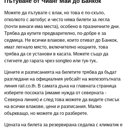
Пътуване от Чианг Май до Банкок
Можете да пътувате с влак, но това е по-скъпо,
отколкото с автобус и често няма билети за легла
(почти винаги има места), особено в празничните дни.
Трябва да купите предварително, по-добре е за
седмица. Не всички влакове, които отиват до Банкок,
имат легнало място, включително нощните, това
трябва да се установи в касата. Можете също да
стигнете до гарата чрез songteo или тук-тук..
Цените и разписанията на билетите трябва да бъдат
разгледани на официалния уебсайт на железопътната
линия rail.co.th. В самата дъна на главната страница
изберете посоката (имаме нужда от северната -
Северна линия) и след това можете да видите списък
на всички влакове, цени и разписания. Малко
объркващо, но можете да го разберете.
Цената на билета за резервирана седалка с климатик е