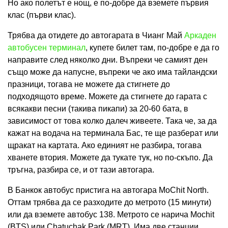
Но ако полетът е нощ, е по-добре да вземете първия
клас (първи клас).
Трябва да отидете до автогарата в Чианг Май
Аркаден
автобусен терминал
, купете билет там, по-добре е да го
направите след няколко дни. Въпреки че самият ден
също може да напусне, въпреки че ако има тайландски
празници, тогава не можете да стигнете до
подходящото време. Можете да стигнете до гарата с
всякакви песни (такива пикапи) за 20-60 бата, в
зависимост от това колко далеч живеете. Така че, за да
кажат на водача на терминала Бас, те ще разберат или
щракат на картата. Ако единият не разбира, тогава
хванете втория. Можете да тукате тук, но по-скъпо. Да
тръгна, разбира се, и от тази автогара.
В Банкок автобус пристига на автогара MoChit North.
Оттам трябва да се разходите до метрото (15 минути)
или да вземете автобус 138. Метрото се нарича Mochit
(BTS) или Chatuchak Park (MRT). Има две станции,