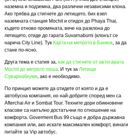
наземна и подземна, два различни независими клона.
Ако трябва да стигнете до летището, бих взел
наземната станция Mochit и отидох до Phaya Thai,
където отново промяната, вече на разклона до
летището, отиде до гарата Suvarnabumi (клонът се
нарича City Line). Тук
Карта на метрото в Банкок
, за да
стане по-ясно.
Друга тема е статия за,
как да стигнете от автогарата
Mochit до метрото пеша
. И тук за
Летище
Суварнабхуми
, ако е необходимо.
По принцип можете да отидете от която и да е
автобусна компания, но най-добрите според мен са
Afterchai Air и Sombat Tour. Техните дори обикновени
класове са напълно достатъчни по отношение на
комфорта. Goverment Bus 99 също е добра държавна
компания или, ако искате максимален комфорт, винаги
питайте за Vip автобус.