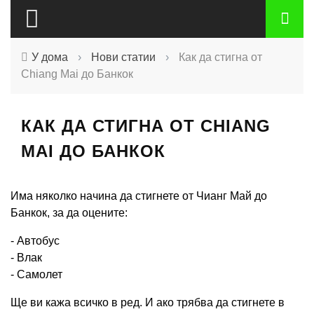
У дома
›
Нови статии
›
Как да стигна от
Chiang Mai до Банкок
КАК ДА СТИГНА ОТ CHIANG
MAI ДО БАНКОК
Има няколко начина да стигнете от Чианг Май до
Банкок, за да оцените:
- Автобус
- Влак
- Самолет
Ще ви кажа всичко в ред. И ако трябва да стигнете в