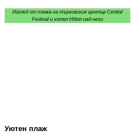
Изглед от плажа на търговския център Central
Festival и хотел Hilton над него
Уютен плаж