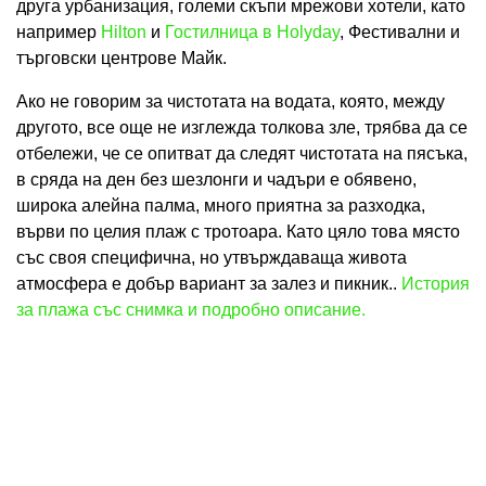
друга урбанизация, големи скъпи мрежови хотели, като
например
Hilton
и
Гостилница в Holyday
, Фестивални и
търговски центрове Майк.
Ако не говорим за чистотата на водата, която, между
другото, все още не изглежда толкова зле, трябва да се
отбележи, че се опитват да следят чистотата на пясъка,
в сряда на ден без шезлонги и чадъри е обявено,
широка алейна палма, много приятна за разходка,
върви по целия плаж с тротоара. Като цяло това място
със своя специфична, но утвърждаваща живота
атмосфера е добър вариант за залез и пикник..
История
за плажа със снимка и подробно описание.