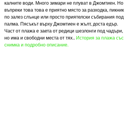
калните води. Много зимари не плуват в Джомтиен. Но
въпреки това това е приятно място за разходка, пикник
по залез слънце или просто приятелски събирания под
палма. Пясъкът върху Джомтиен е жълт, доста едър.
Част от плажа е заета от редици шезлонги под чадъри,
но има и свободни места от тях..
История за плажа със
снимка и подробно описание.