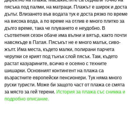
пясъка под палми, на матраци. Плажът е широк и доста
дълъг. Влизането във водата тук е доста рязко по време
на висока вода, а по време на отлив е много плитко за
дълго време, така че плуването е неудобно. В
съответния сезон обаче има вълни и вятър, както почти
навсякъде в Патая. Пясъкът не е много малък, сиво-
жълт. Има места, където малки, полирани парчета
черупки се крият под тънък слой пясък. Там, където
растат казуарините, всичко е осеяно с техните
шишарки. Основният контингент на плажа са
възрастните европейски пенсионери. Тук няма много
руски туристи. Може би защото част от плажа се смята
за място за гей терени.
История за плажа със снимка и
подробно описание.