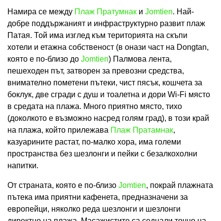
Намира се между
Плаж Пратумнак
и
Jomtien
. Най-
добре поддържаният и инфраструктурно развит плаж
Патая. Той има изглед към територията на скъпи
хотели и етажна собственост (в онази част на Dongtan,
която е по-близо до
Jomtien
) Палмова лента,
пешеходен път, затворен за превозни средства,
внимателно пометени пътеки, чист пясък, кошчета за
боклук, две сгради с душ и тоалетна и дори Wi-Fi място
в средата на плажа. Много приятно място, тихо
(доколкото е възможно насред голям град), в този край
на плажа, който прилежава
Плаж Пратамнак
,
казуарините растат, по-малко хора, има големи
пространства без шезлонги и пейки с безалкохолни
напитки.
От страната, която е по-близо
Jomtien
, покрай плажната
пътека има приятни кафенета, предназначени за
европейци, няколко реда шезлонги и шезлонги
директно на плажа. Масажистите са седнали точно на