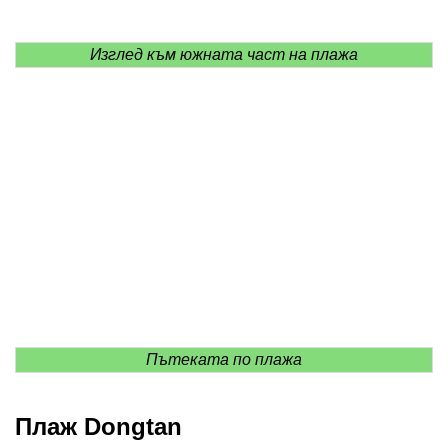
Изглед към южната част на плажа
Пътеката по плажа
Плаж Dongtan