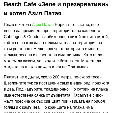
Beach Cafe «Зеле и презервативи»
и хотел Азия Патая
Плаж в хотела
Азия Патая
Наричат ​​го частно, но е
лесно да преминете през територията на кафенето
Cabbages & Condoms, обикновено никой не пита някой,
който се разхожда по голямата зелена територия на
този ресторант. Нещо повече, територията е много
голяма, зелена и освен това има жилища. Като цяло
можем да кажем, че входът е безплатен. Можете да
отидете на плажа по 4-та алея на Пратамнак.
Плажът не е дълъг, около 200 метра, по-скоро тесен.
Шезлонгите тук са поставени само в един ред, понякога
в два. Под чадърите, традиционно. Но сутрин на плажа
има естествена сянка от дърветата. Пясъкът е сиво-
жълт, пресича се със сив цвят, при ивицата на прибоя
голям и с камъчета. По краищата на плажа има