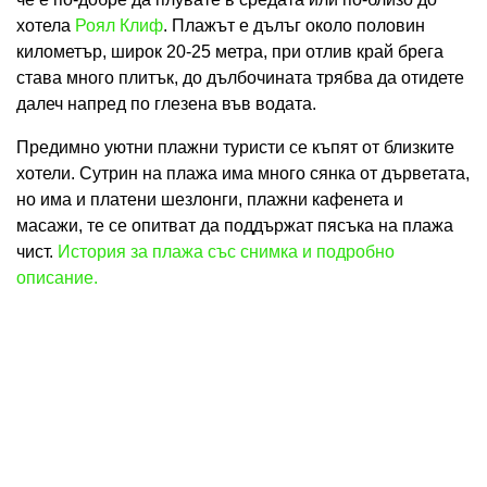
хотела
Роял Клиф
. Плажът е дълъг около половин
километър, широк 20-25 метра, при отлив край брега
става много плитък, до дълбочината трябва да отидете
далеч напред по глезена във водата.
Предимно уютни плажни туристи се къпят от близките
хотели. Сутрин на плажа има много сянка от дърветата,
но има и платени шезлонги, плажни кафенета и
масажи, те се опитват да поддържат пясъка на плажа
чист.
История за плажа със снимка и подробно
описание.