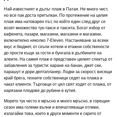
Най-известният и дълъг плаж в Патая. Не много чист,
но все пак доста претъпкан. По протежение на целия
плаж има натоварен път, по който един след друг се
возят множество тук-такси и таксита. Богат избор от
кафенета, пазари, магазини, магазини и магазини,
включително няколко 7-Eleven. Настаняване за всеки
вкус и бюджет, от скъпи хотели и етажни собствености
до прости къщи за гости и бунгала в дълбините на
алеите. На самия плаж е представен целият спектър от
забавления за туристи: каране на банан, джет ски,
парашут и дори делтапланер. Лодки за скорост, висящи
край брега, техните собственици седят на плажа и
чакат клиенти. Търговци от цял ​​свят ходят от плажа, от
нарязани плодове до рубини в кутия.
Морето тук често е мръсно и много мръсно, в горещия
сезон има големи вълни и впечатляващи отливи,
излагайки това, което в други моменти е скрито от