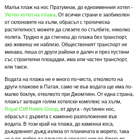
Малък плаж на нос Пратумнак, до едноименния хотел -
Уютен хотел на плажа
. От всички страни е заобиколен
от склоновете на хълм, обрасъл с тропическа
растителност, можете да слезете по стълбите, няколко
полета. Трудно е да стигнеш до плажа без транспорт,
ако живееш не наблизо. Общественият транспорт не
минава, пеша от други райони е далеч и през пустини
със строителни площадки, има или частен транспорт,
или такси.
Водата на плажа не е много по-чиста, отколкото на
други плажове в Патая, само че във водата ще има по-
малко боклук, отколкото при Джомтиен. От една страна,
плажът затваря голям хотелски комплекс на хълм,
Royal Cliff Hotels Group
, от друга - пустинен нос,
обрасъл с дървета с каменно разположение във
водата. В този край на плажа, до каменна коса,
дъждовният дъжд излиза от планината в морето, така
че е по-добре да плувате в средата или по-близо до