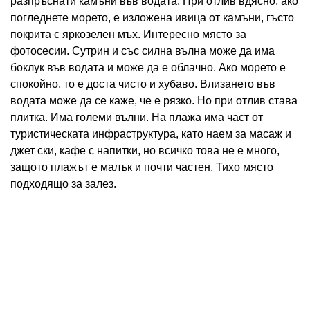
разпръснати камъни във водата. При отлив вдясно, ако
погледнете морето, е изложена ивица от камъни, гъсто
покрита с яркозелен мъх. Интересно място за
фотосесии. Сутрин и със силна вълна може да има
боклук във водата и може да е облачно. Ако морето е
спокойно, то е доста чисто и хубаво. Влизането във
водата може да се каже, че е рязко. Но при отлив става
плитка. Има големи вълни. На плажа има част от
туристическата инфраструктура, като наем за масаж и
джет ски, кафе с напитки, но всичко това не е много,
защото плажът е малък и почти частен. Тихо място
подходящо за залез.