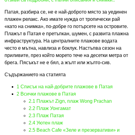
Патая, разбира се, не е най-доброто място за уединен
плажен релакс. Ако имате нужда от тропически рай
«като на снимка», по-добре го потърсете на островите.
Плажът в Патая е претъпкан, шумен, с развита плажна
инфраструктура. На централните плажове водата
често е мътна, навлиза и боклук. Настъпва сезон на
приливите, през който морето тече на десетки метра от
брега. Пясъкът не е бял, а жълт или жълто-сив.
Съдържанието на статията
1
Списък на най-добрите плажове в Патая
2
Всички плажове в Патая
2.1
Плажът Zign, плаж Wong Prachan
2.2
Плаж Уонгамат
2.3
Плаж Патая
2.4
Уютен плаж
2.5
Beach Cafe «Зеле и презервативи» и