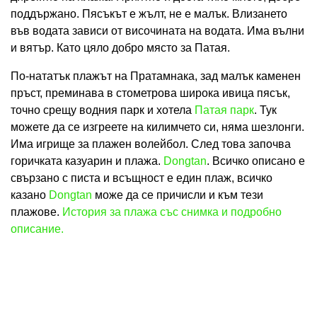
поддържано. Пясъкът е жълт, не е малък. Влизането
във водата зависи от височината на водата. Има вълни
и вятър. Като цяло добро място за Патая.
По-нататък плажът на Пратамнака, зад малък каменен
пръст, преминава в стометрова широка ивица пясък,
точно срещу водния парк и хотела
Патая парк
. Тук
можете да се изгреете на килимчето си, няма шезлонги.
Има игрище за плажен волейбол. След това започва
горичката казуарин и плажа.
Dongtan
. Всичко описано е
свързано с писта и всъщност е един плаж, всичко
казано
Dongtan
може да се причисли и към тези
плажове.
История за плажа със снимка и подробно
описание.