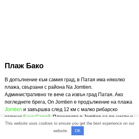
Плаж Бако
В допълнение към самия град, в Патая има няколко
плажа, свързани с района Na Jomtien.
Административно те вече са извън град Патая. Ако
погледнете брега, On Jomtien е продължение на плажа
Jomtien
и завършва след 12 км с малко рибарско
селище
Банг Сарай
. Плажовете в Jomtien са по-чисти и
This website uses cookies to ensure you get the best experience on our
тихи, колкото по-далеч от големите хотели, толкова по-
website.
OK
пусти. Най-близкият плаж до Патая е плаж Бако (по име