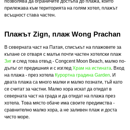
позволява да ограничите достъпа до плажа, който
прилежава към територията на голям хотел, плажът
всъщност става частен.
Плажът Zign, плаж Wong Prachan
В северната част на Патая, списъкът на плажовете за
къпане се отваря с малък почти частен хотелски плаж
Зиг
и след това отвъд - Congcent Moon Beach, малко по-
дълъг от предишния и с изглед
Храм на истината
. Вход
на плажа - през хотела
Курортна градина Garden
. И
двата плажа са много малки и малко познати, тъй като
се считат за частни. Малко хора искат да отидат в
северната част на града и да отидат на плажа през
хотела. Това място обаче има своите предимства -
сравнително малко хора, а не заливен плаж и доста
чисто море.