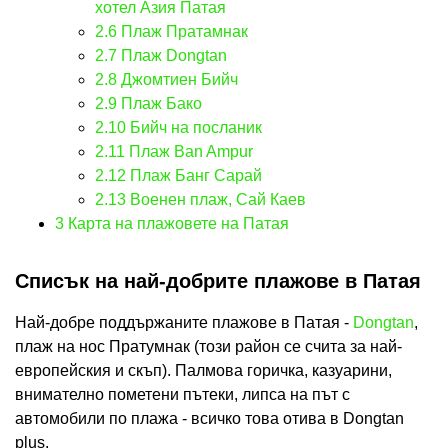
хотел Азия Патая
2.6
Плаж Пратамнак
2.7
Плаж Dongtan
2.8
Джомтиен Бийч
2.9
Плаж Бако
2.10
Бийч на посланик
2.11
Плаж Ban Ampur
2.12
Плаж Банг Сарай
2.13
Военен плаж, Сай Каев
3
Карта на плажовете на Патая
Списък на най-добрите плажове в Патая
Най-добре поддържаните плажове в Патая -
Dongtan
,
плаж на нос Пратумнак (този район се счита за най-
европейския и скъп). Палмова горичка, казуарини,
внимателно пометени пътеки, липса на път с
автомобили по плажа - всичко това отива в Dongtan
plus.