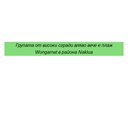
Групата от високи сгради вляво вече е плаж
Wongamat в района Naklua