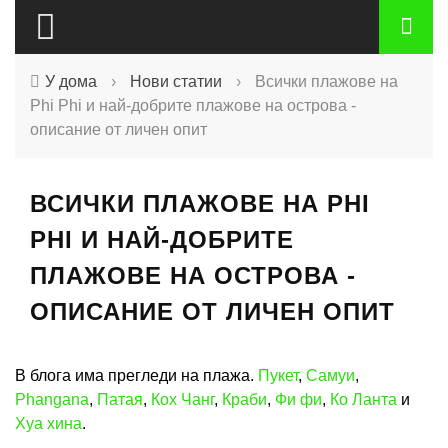
У дома
›
Нови статии
›
Всички плажове на
Phi Phi и най-добрите плажове на острова -
описание от личен опит
ВСИЧКИ ПЛАЖОВЕ НА PHI
PHI И НАЙ-ДОБРИТЕ
ПЛАЖОВЕ НА ОСТРОВА -
ОПИСАНИЕ ОТ ЛИЧЕН ОПИТ
В блога има прегледи на плажа.
Пукет
,
Самуи
,
Phangana
,
Патая
,
Кох Чанг
,
Краби
,
Фи фи
,
Ко Ланта
и
Хуа хина
.