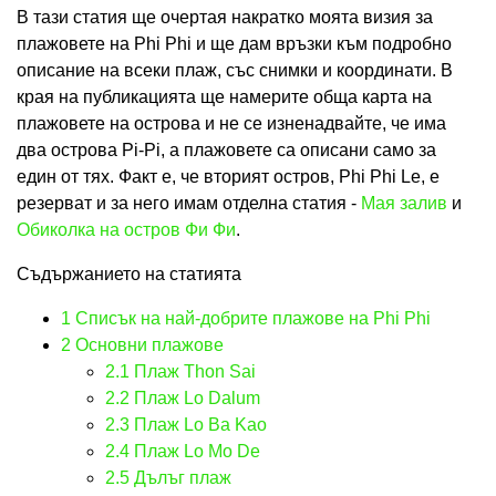
В тази статия ще очертая накратко моята визия за
плажовете на Phi Phi и ще дам връзки към подробно
описание на всеки плаж, със снимки и координати. В
края на публикацията ще намерите обща карта на
плажовете на острова и не се изненадвайте, че има
два острова Pi-Pi, а плажовете са описани само за
един от тях. Факт е, че вторият остров, Phi Phi Le, е
резерват и за него имам отделна статия -
Мая залив
и
Обиколка на остров Фи Фи
.
Съдържанието на статията
1
Списък на най-добрите плажове на Phi Phi
2
Основни плажове
2.1
Плаж Thon Sai
2.2
Плаж Lo Dalum
2.3
Плаж Lo Ba Kao
2.4
Плаж Lo Mo De
2.5
Дълъг плаж