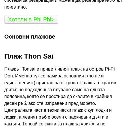
системи за резервации и можете да резервирате хотел
по-евтино.
Хотели в Phi Phi>
Основни плажове
Плаж Thon Sai
Плажът Tonsai е приветливият плаж на остров Pi-Pi
Don. Именно тук се намира основният (но не и
единственият) пристан на острова. Плажът е красив,
дълъг, но подходящ за плуване само на едната
половина, която се простира до скалите в крайния
десен ръб, ако сте изправени пред морето.
Централната част е технически плаж с куп лодки и
лодки, а левият ръб е осеян с паркирани дълги и
камъни. Тонсай се счита за плаж за «виж», и не