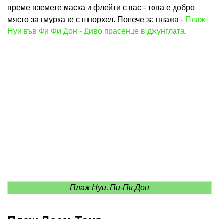
време вземете маска и флейти с вас - това е добро
място за гмуркане с шнорхел. Повече за плажа -
Плаж
Нуи във Фи Фи Дон - Диво прасенце в джунглата.
Плаж Нуи, Пи-Пи Дон