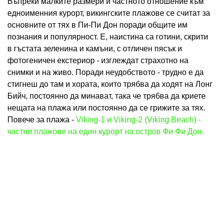
Въпреки малките размери и частното отношение към
едноименния курорт, викингските плажове се считат за
основните от тях в Пи-Пи Дон поради общите им
познания и популярност. Е, наистина са готини, скрити
в гъстата зеленина и камъни, с отличен пясък и
фотогеничен екстериор - изглеждат страхотно на
снимки и на живо. Поради неудобството - трудно е да
стигнеш до там и хората, които трябва да ходят на Лонг
Бийч, постоянно да минават, така че трябва да криете
нещата на плажа или постоянно да се грижите за тях.
Повече за плажа -
Viking-1 и Viking-2 (Viking Beach) -
частни плажове на един курорт на остров Фи Фи Дон.