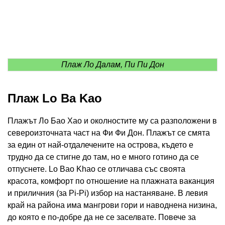
Плаж Ло Далам, Пи Пи Дон
Плаж Lo Ba Kao
Плажът Ло Бао Хао и околностите му са разположени в
североизточната част на Фи Фи Дон. Плажът се смята
за един от най-отдалечените на острова, където е
трудно да се стигне до там, но е много готино да се
отпуснете. Lo Bao Khao се отличава със своята
красота, комфорт по отношение на плажната ваканция
и приличния (за Pi-Pi) избор на настаняване. В левия
край на района има мангрови гори и наводнена низина,
до която е по-добре да не се заселвате. Повече за