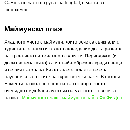
Само като част от група, на longtail, с маска за
шнорхелинг.
Маймунски плаж
Хладното място с маймуни, които вече са свикнали с
туристите, е нагло и тяхното поведение доста разваля
настроението на тези много туристи. Периодично (и
дори систематично) хапят най-небрежно, крадат неща
и се бият за храна. Както знаете, плажът не е за
плуване, а за гостите на туристически пакет. В пикови
моменти плажът не е претъпкан от хора, което
очевидно не добавя аутизъм на мястото. Повече за
плажа -
Маймунски плаж - маймунски рай в Фи Фи Дон.