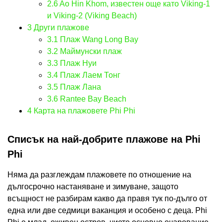
2.6
Ao Hin Khom, известен още като Viking-1
и Viking-2 (Viking Beach)
3
Други плажове
3.1
Плаж Wang Long Bay
3.2
Маймунски плаж
3.3
Плаж Нуи
3.4
Плаж Лаем Тонг
3.5
Плаж Лана
3.6
Rantee Bay Beach
4
Карта на плажовете Phi Phi
Списък на най-добрите плажове на Phi
Phi
Няма да разглеждам плажовете по отношение на
дългосрочно настаняване и зимуване, защото
всъщност не разбирам какво да правя тук по-дълго от
една или две седмици ваканция и особено с деца. Phi