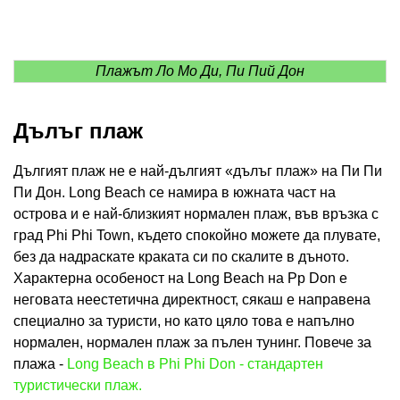
Плажът Ло Мо Ди, Пи Пий Дон
Дълъг плаж
Дългият плаж не е най-дългият «дълъг плаж» на Пи Пи
Пи Дон. Long Beach се намира в южната част на
острова и е най-близкият нормален плаж, във връзка с
град Phi Phi Town, където спокойно можете да плувате,
без да надраскате краката си по скалите в дъното.
Характерна особеност на Long Beach на Pp Don е
неговата неестетична директност, сякаш е направена
специално за туристи, но като цяло това е напълно
нормален, нормален плаж за пълен тунинг. Повече за
плажа -
Long Beach в Phi Phi Don - стандартен
туристически плаж.