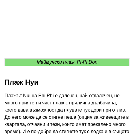
Маймунски плаж, Pi-Pi Don
Плаж Нуи
Плажът Nui на Phi Phi е далечен, най-отдалечен, но
много приятен и чист плаж с прилична дълбочина,
което дава възможност да плувате тук дори при отлив.
До него може да се стигне пеша (опция за живеещите в
квартала, отчаяни и тези, които имат прекалено много
време). И е по-добре да стигнете тук с лодка и в същото