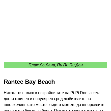
Плаж Ло Лана, Пи Пи Пи Дон
Rantee Bay Beach
Някога тих плаж в покрайнините на Pi-Pi Don, а сега
доста оживен и популярен сред любителите на
шнорхелинг като място, където можете да шнорхелите
перфектно близо до брега. Плитка, с много камъни на