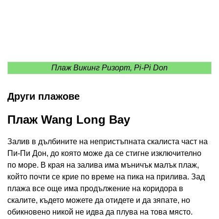
Плаж Викинг Ризорт, Pi-Pi Don
Други плажове
Плаж Wang Long Bay
Залив в дълбините на непристъпната скалиста част на
Пи-Пи Дон, до която може да се стигне изключително
по море. В края на залива има мъничък малък плаж,
който почти се крие по време на пика на прилива. Зад
плажа все още има продължение на коридора в
скалите, където можете да отидете и да зяпате, но
обикновено никой не идва да плува на това място.