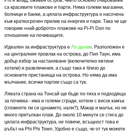
Phi е млад, оживен остров, чието основно очарование
са красивите плажове и парти. Няма големи магазини,
болници и банки, а цялата инфраструктура е насочена
към краткосрочен прилив на енергия и пари. Така че ще
говорим «най-доброто» плажове на Pi-Pi Don по
отношение на почиващите.
Идеален за инфраструктура е
Ло далам
. Разположен е
на централния провлак на острова, до Пип Таун, има
добър избор за настаняване (включително евтини
хотели) и развлечения, а също така е близо до
основните пристанища на острова. Но няма да има
мълчание, всички партии също са тук.
Лявата страна на Тонсай ще бъде по-тиха и подходяща
за почивка - има и големи сгради, хотели с висок камък
(спомняте ли си цунамито, нали?), Макар и малък, но не
много претъпкан плаж. До около 10 минути се стига до
цялата инфраструктура, не повече, всъщност това е
ръбът на Phi Phi Town. Удобно е също, че от тук можете