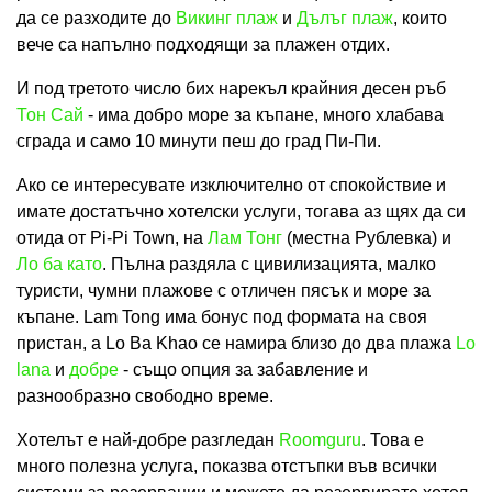
да се разходите до
Викинг плаж
и
Дълъг плаж
, които
вече са напълно подходящи за плажен отдих.
И под третото число бих нарекъл крайния десен ръб
Тон Сай
- има добро море за къпане, много хлабава
сграда и само 10 минути пеш до град Пи-Пи.
Ако се интересувате изключително от спокойствие и
имате достатъчно хотелски услуги, тогава аз щях да си
отида от Pi-Pi Town, на
Лам Тонг
(местна Рублевка) и
Ло ба като
. Пълна раздяла с цивилизацията, малко
туристи, чумни плажове с отличен пясък и море за
къпане. Lam Tong има бонус под формата на своя
пристан, а Lo Ba Khao се намира близо до два плажа
Lo
lana
и
добре
- също опция за забавление и
разнообразно свободно време.
Хотелът е най-добре разгледан
Roomguru
. Това е
много полезна услуга, показва отстъпки във всички