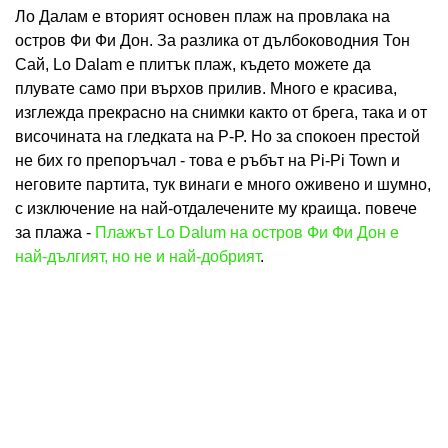
Ло Далам е вторият основен плаж на провлака на
остров Фи Фи Дон. За разлика от дълбоководния Тон
Сай, Lo Dalam е плитък плаж, където можете да
плувате само при върхов прилив. Много е красива,
изглежда прекрасно на снимки както от брега, така и от
височината на гледката на P-P. Но за спокоен престой
не бих го препоръчал - това е ръбът на Pi-Pi Town и
неговите партита, тук винаги е много оживено и шумно,
с изключение на най-отдалечените му краища. повече
за плажа -
Плажът Lo Dalum на остров Фи Фи Дон е
най-дългият, но не и най-добрият
.