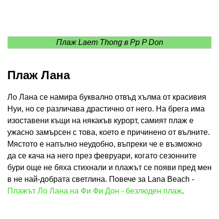
Плаж Laem Thong в Pp P Don
Плаж Лана
Ло Лана се намира буквално отвъд хълма от красивия
Нуи, но се различава драстично от него. На брега има
изоставени къщи на някакъв курорт, самият плаж е
ужасно замърсен с това, което е причинено от вълните.
Мястото е напълно неудобно, въпреки че е възможно
да се кача на него през февруари, когато сезонните
бури още не бяха стихнали и плажът се появи пред мен
в не най-добрата светлина. Повече за Lana Beach -
Плажът Ло Лана на Фи Фи Дон - безлюден плаж
.