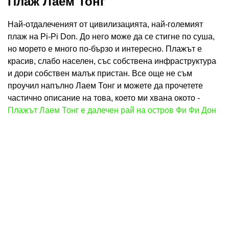
Плаж Лаем Тонг
Най-отдалеченият от цивилизацията, най-големият
плаж на Pi-Pi Don. До него може да се стигне по суша,
но морето е много по-бързо и интересно. Плажът е
красив, слабо населен, със собствена инфраструктура
и дори собствен малък пристан. Все още не съм
проучил напълно Лаем Тонг и можете да прочетете
частично описание на това, което ми хвана окото -
Плажът Лаем Тонг е далечен рай на остров Фи Фи Дон