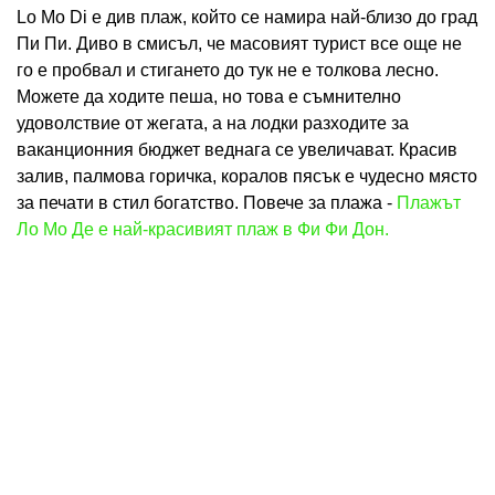
Lo Mo Di е див плаж, който се намира най-близо до град
Пи Пи. Диво в смисъл, че масовият турист все още не
го е пробвал и стигането до тук не е толкова лесно.
Можете да ходите пеша, но това е съмнително
удоволствие от жегата, а на лодки разходите за
ваканционния бюджет веднага се увеличават. Красив
залив, палмова горичка, коралов пясък е чудесно място
за печати в стил богатство. Повече за плажа -
Плажът
Ло Мо Де е най-красивият плаж в Фи Фи Дон.