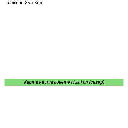
Плажове Хуа Хин:
Карта на плажовете Hua Hin (север)