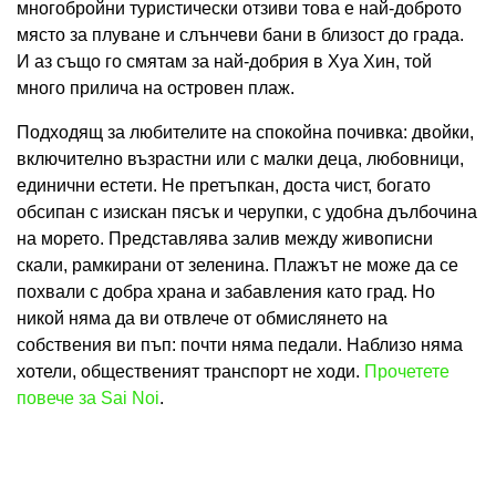
многобройни туристически отзиви това е най-доброто
място за плуване и слънчеви бани в близост до града.
И аз също го смятам за най-добрия в Хуа Хин, той
много прилича на островен плаж.
Подходящ за любителите на спокойна почивка: двойки,
включително възрастни или с малки деца, любовници,
единични естети. Не претъпкан, доста чист, богато
обсипан с изискан пясък и черупки, с удобна дълбочина
на морето. Представлява залив между живописни
скали, рамкирани от зеленина. Плажът не може да се
похвали с добра храна и забавления като град. Но
никой няма да ви отвлече от обмислянето на
собствения ви пъп: почти няма педали. Наблизо няма
хотели, общественият транспорт не ходи.
Прочетете
повече за Sai Noi
.