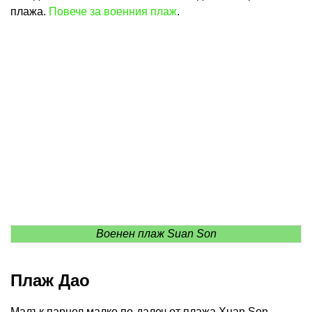
плажа.
Повече за военния плаж
.
Военен плаж Suan Son
Плаж Дао
Малък парцел малко по-далеч от плажа Xuan Son,