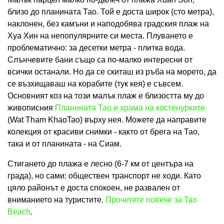
близо до планината Тао. Той е доста широк (сто метра),
наклонен, без камъни и наподобява градския плаж на
Хуа Хин на непопулярните си места. Плуването е
проблематично: за десетки метра - плитка вода.
Слънчевите бани също са по-малко интересни от
всички останали. Но да се скиташ из ръба на морето, да
се възхищаваш на корабите (тук кея) е съвсем.
Основният коз на този малък плаж е близостта му до
живописния
Планината Тао и храма на костенурките
(Wat Tham KhaoTao) върху нея. Можете да направите
колекция от красиви снимки - както от брега на Тао,
така и от планината - на Сиам.
Стигането до плажа е лесно (6-7 км от центъра на
града), но сами: обществен транспорт не ходи. Като
цяло районът е доста спокоен, не развален от
вниманието на туристите.
Прочетете повече за Tao
Beach
.