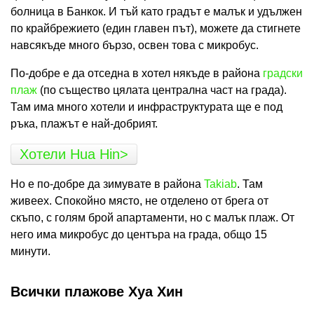
болница в Банкок. И тъй като градът е малък и удължен
по крайбрежието (един главен път), можете да стигнете
навсякъде много бързо, освен това с микробус.
По-добре е да отседна в хотел някъде в района
градски
плаж
(по същество цялата централна част на града).
Там има много хотели и инфраструктурата ще е под
ръка, плажът е най-добрият.
Хотели Hua Hin>
Но е по-добре да зимувате в района
Takiab
. Там
живеех. Спокойно място, не отделено от брега от
скъпо, с голям брой апартаменти, но с малък плаж. От
него има микробус до центъра на града, общо 15
минути.
Всички плажове Хуа Хин