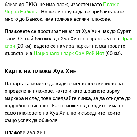
близо до BKK) ще има плаж, известен като
Плаж с
Черна Бабиша
. Но не си струва да се приближавате
много до Банкок, има толкова всички плажове.
Плажовете се простират на юг от Хуа Хин чак до Сурат
Тани. От най-близкия до Хуа Хин се спрях само на
Пран
кири
(20 км), където се намира паркът на мангровите
дървета, и в
Национален парк Сам Рой Йот
(60 км).
Карта на плажа Хуа Хин
На картата можете да видите местоположението на
определени плажове, както и като щракнете върху
маркера и след това следвайте линка, за да отидете до
подробно описание. Както можете да видите, има не
само плажовете на Хуа Хин, но и съседните, които
също успях да обиколя.
Плажове Хуа Хин