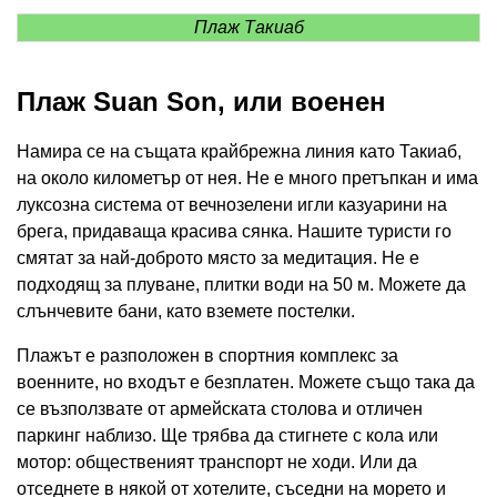
Плаж Такиаб
Плаж Suan Son, или военен
Намира се на същата крайбрежна линия като Такиаб,
на около километър от нея. Не е много претъпкан и има
луксозна система от вечнозелени игли казуарини на
брега, придаваща красива сянка. Нашите туристи го
смятат за най-доброто място за медитация. Не е
подходящ за плуване, плитки води на 50 м. Можете да
слънчевите бани, като вземете постелки.
Плажът е разположен в спортния комплекс за
военните, но входът е безплатен. Можете също така да
се възползвате от армейската столова и отличен
паркинг наблизо. Ще трябва да стигнете с кола или
мотор: общественият транспорт не ходи. Или да
отседнете в някой от хотелите, съседни на морето и