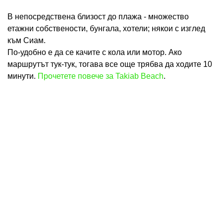
В непосредствена близост до плажа - множество
етажни собствености, бунгала, хотели; някои с изглед
към Сиам.
По-удобно е да се качите с кола или мотор. Ако
маршрутът тук-тук, тогава все още трябва да ходите 10
минути.
Прочетете повече за Takiab Beach
.