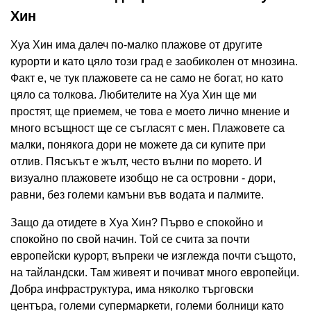
Хин
Хуа Хин има далеч по-малко плажове от другите
курорти и като цяло този град е заобиколен от мнозина.
Факт е, че тук плажовете са не само не богат, но като
цяло са толкова. Любителите на Хуа Хин ще ми
простят, ще приемем, че това е моето лично мнение и
много всъщност ще се съгласят с мен. Плажовете са
малки, понякога дори не можете да си купите при
отлив. Пясъкът е жълт, често вълни по морето. И
визуално плажовете изобщо не са островни - дори,
равни, без големи камъни във водата и палмите.
Защо да отидете в Хуа Хин? Първо е спокойно и
спокойно по свой начин. Той се счита за почти
европейски курорт, въпреки че изглежда почти същото,
на тайландски. Там живеят и почиват много европейци.
Добра инфраструктура, има няколко търговски
центъра, големи супермаркети, големи болници като