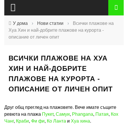
У дома
›
Нови статии
›
Всички плажове на
Хуа Хин и най-добрите плажове на курорта -
описание от личен опит
ВСИЧКИ ПЛАЖОВЕ НА ХУА
ХИН И НАЙ-ДОБРИТЕ
ПЛАЖОВЕ НА КУРОРТА -
ОПИСАНИЕ ОТ ЛИЧЕН ОПИТ
Друг общ преглед на плажовете. Вече имате същите
ревюта на плажа
Пукет
,
Самуи
,
Phangana
,
Патая
,
Кох
Чанг
,
Краби
,
Фи фи
,
Ко Ланта
и
Хуа хина
.