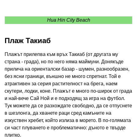
Hua Hin City Beach
Плаж Такиаб
Плажът прилепва към връх Такиаб (от другата му
страна - града), но по него няма маймуни. Донякъде
прилича на ориенталски базар - шумен, разнообразен,
без ясни граници, външно не много спретнат. Той е
атрактивен за серия растителност на брега, наем
скутери, лодки, коне. Плажът е много по-широк от града
и най-вече Сай Ной и е подходящ за игра на футбол.
Тук можете да се разхождате свободно, да се отпуснете
в шезлонга, да хванете раци сред камъните на
изкуствен хребет, който излиза в морето. В по-голямата
си част плуването е проблематично: дъното е твърде
плитко.