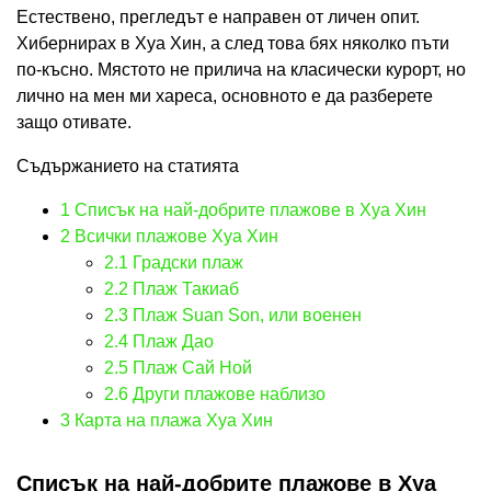
Естествено, прегледът е направен от личен опит.
Хибернирах в Хуа Хин, а след това бях няколко пъти
по-късно. Мястото не прилича на класически курорт, но
лично на мен ми хареса, основното е да разберете
защо отивате.
Съдържанието на статията
1
Списък на най-добрите плажове в Хуа Хин
2
Всички плажове Хуа Хин
2.1
Градски плаж
2.2
Плаж Такиаб
2.3
Плаж Suan Son, или военен
2.4
Плаж Дао
2.5
Плаж Сай Ной
2.6
Други плажове наблизо
3
Карта на плажа Хуа Хин
Списък на най-добрите плажове в Хуа