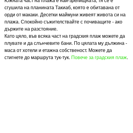
Южната част на плажа е най-зрелищната; тя се е
сгушила на планината Такиаб, която е обитавана от
орди от макаки. Десетки маймуни живеят живота си на
плажа. Спокойно съжителствайте с почиващите - ако
държите на разстояние.
Като цяло, във всяка част на градския плаж можете да
плувате и да слънчевите бани. По цялата му дължина -
маса от хотели и етажна собственост. Можете да
стигнете до маршрута тук-тук.
Повече за градския плаж
.