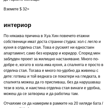
Вземете $ 32>
интериор
По някаква причина в Хуа Хин повечето етажни
собственици имат доста странни студиа: хол с легло и
кухня в отделна стая. Това е руският ни едностаен
апартамент, само без коридор и коридор. Според мен
заблуден проект за жилищно настаняване. Много по-
добре е, когато в хола има кухня, а спалнята е просто в
отделна стая. Тогава е много по-удобно да живееш с
дете: готвиш и той веднага се покатери на гледката, в
спалнята можеш да го приспиваш, без да нарушаваш
тези в хола, и наистина отделна стая винаги е удобна,
можеш да се затвориш и да работиш там.
Отчаяхме се да намерим в рамките на 20 хиляди бата /