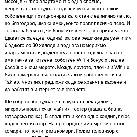
месец в Airbnb апартамент с една спалня,
непрекъснати студиа с отделни кухни, които някои
собственици позиционират като стаи с единично легло,
но благодаря, има снимки, които правят всичко ясно. И
тогава забелязах, че бонусите вече са изгорили малко
(дават се за една година), затова решихме да увеличим
бюджета до 30 хиляди и веднага намерихме
апартамента си, където има просто отделна спалня,
има печка за готвене, собствен Wifi и бонус оглед на
басейна и към морето. Между другото, плочки и Wifi не
бяха намерени във всички етажни собствености на
Takiab, мнозина предложиха да се хранят в кафене и
да работят в интернет във фоайето.
Ще изброя оборудването в кухнята: хладилник,
микровълнова печка, чайник, тостер (нашата бавна
готварска печка). В спалнята и хола една кондия, плюс
подов вентилатор. На прозорците има мрежи против
комари, но почти няма комари. Голям телевизор с