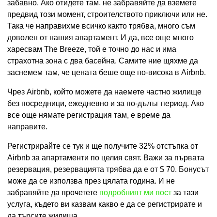
забавно. Ако отидете там, не забравяйте да вземете
предвид този момент, строителството приключи или не.
Така че направихме всичко както трябва, много съм
доволен от нашия апартамент. И да, все още много
харесвам The Breeze, той е точно до нас и има
страхотна зона с два басейна. Самите ние щяхме да
заснемем там, че цената беше още по-висока в Airbnb.
Чрез Airbnb, който можете да наемете частно жилище
без посредници, ежедневно и за по-дълъг период. Ако
все още нямате регистрация там, е време да
направите.
Регистрирайте се тук и ще получите 32% отстъпка от
Airbnb за апартаменти по целия свят. Важи за първата
резервация, резервацията трябва да е от $ 70. Бонусът
може да се използва през цялата година. И не
забравяйте да прочетете
подробният ми пост
за тази
услуга, където ви казвам какво е да се регистрирате и
да търсите жилища.