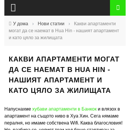
У дома
›
Нови статии
›
Какви апартаменти
могат да се наемат в Hua Hin - нашият апартамент
и като цяло за жилищата
КАКВИ АПАРТАМЕНТИ МОГАТ
ДА СЕ НАЕМАТ В HUA HIN -
НАШИЯТ АПАРТАМЕНТ И
КАТО ЦЯЛО ЗА ЖИЛИЩАТА
Напуснахме
хубави апартаменти в Банкок
и влязох в
апартамент на същото ниво в Хуа Хин. Сега нямаме
пералня, но имаме собствена Wifi. Каква благословия!
Но, разбира се, целият този ход беше стартиран за