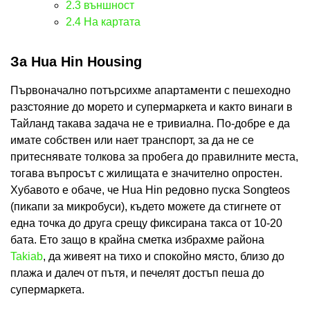
2.3
външност
2.4
На картата
За Hua Hin Housing
Първоначално потърсихме апартаменти с пешеходно
разстояние до морето и супермаркета и както винаги в
Тайланд такава задача не е тривиална. По-добре е да
имате собствен или нает транспорт, за да не се
притеснявате толкова за пробега до правилните места,
тогава въпросът с жилищата е значително опростен.
Хубавото е обаче, че Hua Hin редовно пуска Songteos
(пикапи за микробуси), където можете да стигнете от
една точка до друга срещу фиксирана такса от 10-20
бата. Ето защо в крайна сметка избрахме района
Takiab
, да живеят на тихо и спокойно място, близо до
плажа и далеч от пътя, и печелят достъп пеша до
супермаркета.