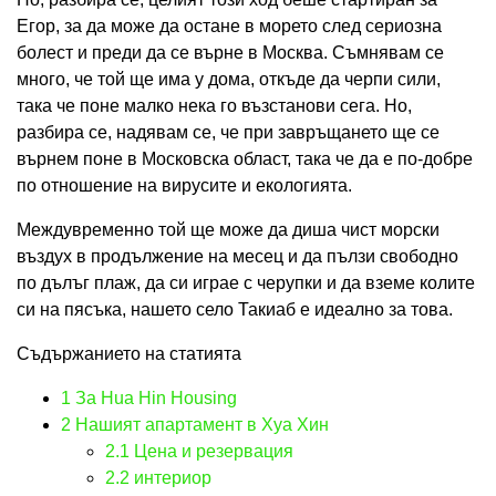
Егор, за да може да остане в морето след сериозна
болест и преди да се върне в Москва. Съмнявам се
много, че той ще има у дома, откъде да черпи сили,
така че поне малко нека го възстанови сега. Но,
разбира се, надявам се, че при завръщането ще се
върнем поне в Московска област, така че да е по-добре
по отношение на вирусите и екологията.
Междувременно той ще може да диша чист морски
въздух в продължение на месец и да пълзи свободно
по дълъг плаж, да си играе с черупки и да вземе колите
си на пясъка, нашето село Такиаб е идеално за това.
Съдържанието на статията
1
За Hua Hin Housing
2
Нашият апартамент в Хуа Хин
2.1
Цена и резервация
2.2
интериор