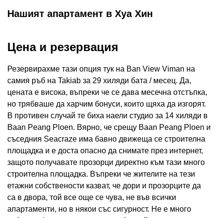
Нашият апартамент в Хуа Хин
Цена и резервация
Резервирахме тази опция тук на Ban View Viman на
самия ръб на Takiab за 29 хиляди бата / месец. Да,
цената е висока, въпреки че се дава месечна отстъпка,
но трябваше да харчим бонуси, които щяха да изгорят.
В противен случай те биха наели студио за 14 хиляди в
Baan Peang Ploen. Вярно, че срещу Baan Peang Ploen и
съседния Seacraze има бавно движеща се строителна
площадка и е доста опасно да снимате през интернет,
защото получавате прозорци директно към тази много
строителна площадка. Въпреки че жителите на тези
етажни собствености казват, че дори и прозорците да
са в двора, той все още се чува, не във всички
апартаменти, но в някои със сигурност. Не е много