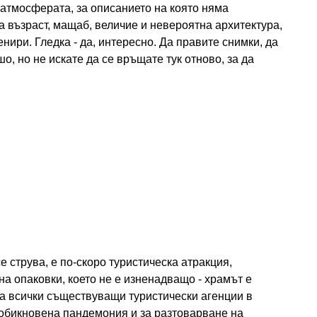
 атмосферата, за описанието на която няма
а възраст, мащаб, величие и невероятна архитектура,
енири. Гледка - да, интересно. Да правите снимки, да
о, но не искате да се връщате тук отново, за да
се струва, е по-скоро туристическа атракция,
 на опаковки, което не е изненадващо - храмът е
на всички съществуващи туристически агенции в
 обикновена пандемония и за разтоварване на