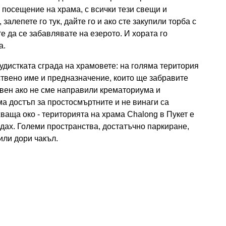
а посещение на храма, с всички тези свещи и
 залепете го тук, дайте го и ако сте закупили торба с
е да се забавлявате на езерото. И хората го
а.
удистката сграда на храмовете: на голяма територия
бствено име и предназначение, които ще забравите
Освен ако не сме направили крематориума и
ма достъп за простосмъртните и не винаги са
ваща око - територията на храма Chalong в Пукет е
ждах. Големи пространства, достатъчно паркиране,
или дори чакъл.