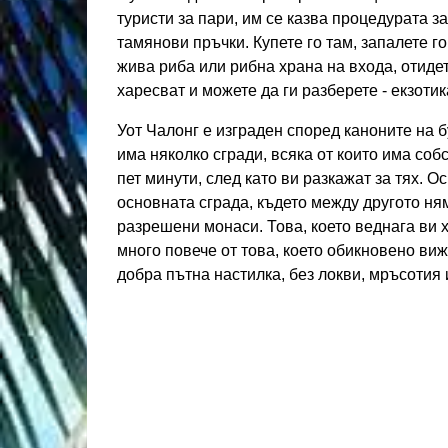
туристи за пари, им се казва процедурата з
тамянови пръчки. Купете го там, запалете го,
жива риба или рибна храна на входа, отидет
харесват и можете да ги разберете - екзотик
Уот Чалонг е изграден според каноните на б
има няколко сгради, всяка от които има со
пет минути, след като ви разкажат за тях. 
основната сграда, където между другото ня
разрешени монаси. Това, което веднага ви х
много повече от това, което обикновено ви
добра пътна настилка, без локви, мръсотия 