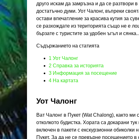
друго искам да замръзна и да се разтвори в
достатъчно думи. Уот Чалонг, въпреки своят
остави впечатление за красива кутия за сув
се разхождате из територията също не е лош
бързате с туристите за удобен ъгъл и сянка..
Съдържанието на статията
1
Уот Чалонг
2
Справка за историята
3
Информация за посещение
4
На картата
Уот Чалонг
Ват Чалонг в Пукет (Wat Chalong), както ми 
отколкото будистка. Хората са докарани тук
включен в пакети с екскурзионни обиколки 
Пукет. За да не се превърне посещението в