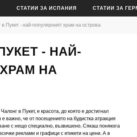
СТАТИИ ЗА ИСПАНИЯ
СТАТИИ ЗА ГЕ
 в Пукет - най-популярният храм на острова
СТАТИИ ЗА АЛИКАНТЕ
СТАТИИ ЗА БАДЕН-Б
ПУКЕТ - НАЙ-
СТАТИИ ЗА БАРСЕЛОНА
СТАТИИ ЗА БЕРЛИН
СТАТИИ ЗА МАДРИД
СТАТИИ ЗА КЬОЛН
ХРАМ НА
СТАТИИ ЗА СЕВИЛЯ
СТАТИИ ЗА ДРЕЗДЕН
СТАТИИ ЗА ВАЛЕНСИЯ
СТАТИИ ЗА ФРАНКФУ
СТАТИИ ЗА ХАМБУРГ
алонг в Пукет, е красота, до която е достигнал
СТАТИИ ЗА МЮНХЕН
н е важно, че от посещението на будистка атракция
аване с нещо специално, възвишено. Сякаш понякога
всички реклами и графици с етикети на цени. А в