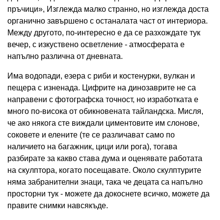
пръчици», Изглежда малко странно, но изглежда доста
органично завършено с останалата част от интериора.
Между другото, по-интересно е да се разхождате тук
вечер, с изкуствено осветление - атмосферата е
напълно различна от дневната.
Има водопади, езера с риби и костенурки, вулкан и
пещера с изненада. Цифрите на динозаврите не са
направени с фотографска точност, но изработката е
много по-висока от обикновената тайландска. Мисля,
че ако някога сте виждали циментовите им слонове,
соковете и елените (те се различават само по
наличието на багажник, цици или рога), тогава
разбирате за какво става дума и оценявате работата
на скулптора, когато посещавате. Около скулптурите
няма забранителни знаци, така че децата са напълно
просторни тук - можете да докоснете всичко, можете да
правите снимки навсякъде.