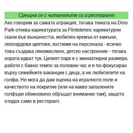
Срещна се с читателите си в ресторант
Ако говорим за самата атракция, тогава темата на Dino
Park отеква карикатурата за Flintstones: карикатурни
скали във външността, мобилен кремък от камъни,
леопардови цветове, костюми на персонала - всичко
това създава лекомислено, детско настроение - тогава
хората идват тук. Целият парк е с миниатюрни размери,
работи с бавно темпо за половин час и е по-фокусиран
върху семейните ваканции с деца, а не любителите на
голфа. Не мога да дам оценка на игралното поле и
качеството на покритие (или на какво запалените
голфъри обикновено обръщат внимание там), защото
отидох само в ресторант.