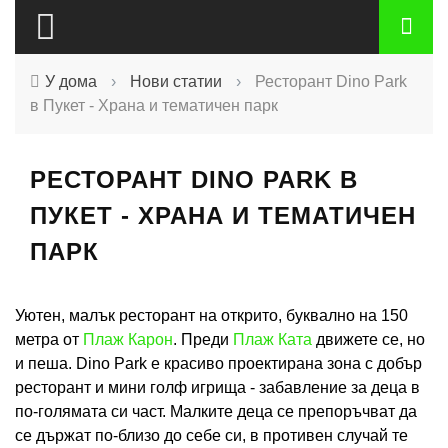
У дома
›
Нови статии
›
Ресторант Dino Park
в Пукет - Храна и тематичен парк
РЕСТОРАНТ DINO PARK В
ПУКЕТ - ХРАНА И ТЕМАТИЧЕН
ПАРК
Уютен, малък ресторант на открито, буквално на 150
метра от
Плаж Карон
. Преди
Плаж Ката
движете се, но
и пеша. Dino Park е красиво проектирана зона с добър
ресторант и мини голф игрища - забавление за деца в
по-голямата си част. Малките деца се препоръчват да
се държат по-близо до себе си, в противен случай те