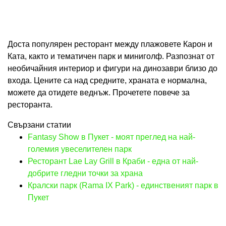
Доста популярен ресторант между плажовете Карон и
Ката, както и тематичен парк и миниголф. Разпознат от
необичайния интериор и фигури на динозаври близо до
входа. Цените са над средните, храната е нормална,
можете да отидете веднъж. Прочетете повече за
ресторанта.
Свързани статии
Fantasy Show в Пукет - моят преглед на най-
големия увеселителен парк
Ресторант Lae Lay Grill в Краби - една от най-
добрите гледни точки за храна
Кралски парк (Rama IX Park) - единственият парк в
Пукет