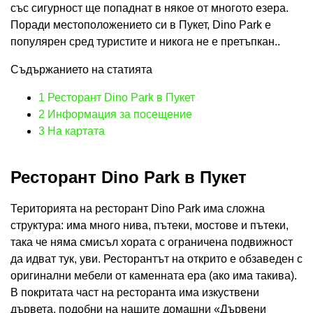
със сигурност ще попаднат в някое от многото езера.
Поради местоположението си в Пукет, Dino Park е
популярен сред туристите и никога не е претъпкан..
Съдържанието на статията
1
Ресторант Dino Park в Пукет
2
Информация за посещение
3
На картата
Ресторант Dino Park в Пукет
Територията на ресторант Dino Park има сложна
структура: има много нива, пътеки, мостове и пътеки,
така че няма смисъл хората с ограничена подвижност
да идват тук, уви. Ресторантът на открито е обзаведен с
оригинални мебели от каменната ера (ако има такива).
В покритата част на ресторанта има изкуствени
дървета, подобни на нашите домашни «Дървени