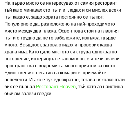
На първо място се интересувах от самия ресторант,
тъй като минавах сто пъти и гледах и си мислех всеки
път какво е, защо хората постоянно се тълпят.
Популярно е да, разположено на най-проходимото
място между два плажа. Освен това стои на главния
път и е трудно да не го забележите, изпъква твърде
много. Всъщност, затова отидох и проверих каква
храна има. Като цяло мястото си струва еднократно
посещение, интериорът е запомнящ се и тези зелени
пространства с водоеми са много приятни за окото.
Единственият негатив са комарите, приемайте
репеленти. И ако е тук еднократно, тогава няколко пъти
бих се върнал
Ресторант Heaven
, тъй като аз наистина
обичам залези гледки.