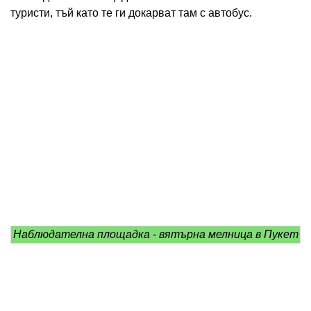
туристи, тъй като те ги докарват там с автобус.
Наблюдателна площадка - вятърна мелница в Пукет