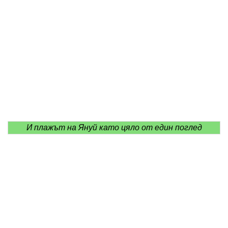
И плажът на Януй като цяло от един поглед