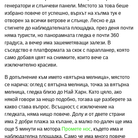
генератори и слънчеви панели. Мястото за това беше
избрано повече от успешно, върхът на хълма тук е
отворен за всички ветрове и слънце. Лесно е да
стигнете до наблюдателната площадка, през деня почти
няма туристи, но панорамната гледка е почти 360
градуса, а вечер има зашеметяващи залези. В
съседство е платформата за скок с парапланер, която
само добавя цвят на снимките, които вече са
изключително красиви.
В допълнение към името «вятърна мелница», мястото
се нарича: оглед с вятърна мелница, точка за вятърна
мелница, гледка близо до Най Харн. Като цяло, ако
някой говори за нещо подобно, тогава ще разберете за
какво става въпрос. Всъщност, с изключение на
гледката, няма нищо повече. Долу и от двете страни
има 2 добри плажа за къпане, а малко по-далеч ще има
още 5 минути на мотора
Промете нос
, където има и
наблюдателна площадка. Само че има много повече