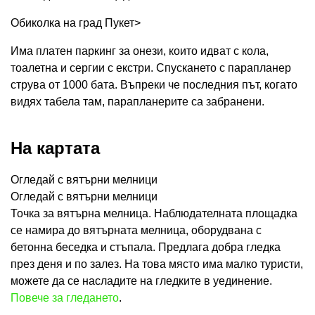
Обиколка на град Пукет>
Има платен паркинг за онези, които идват с кола,
тоалетна и сергии с екстри. Спускането с парапланер
струва от 1000 бата. Въпреки че последния път, когато
видях табела там, парапланерите са забранени.
На картата
Огледай с вятърни мелници
Огледай с вятърни мелници
Точка за вятърна мелница. Наблюдателната площадка
се намира до вятърната мелница, оборудвана с
бетонна беседка и стъпала. Предлага добра гледка
през деня и по залез. На това място има малко туристи,
можете да се насладите на гледките в уединение.
Повече за гледането
.