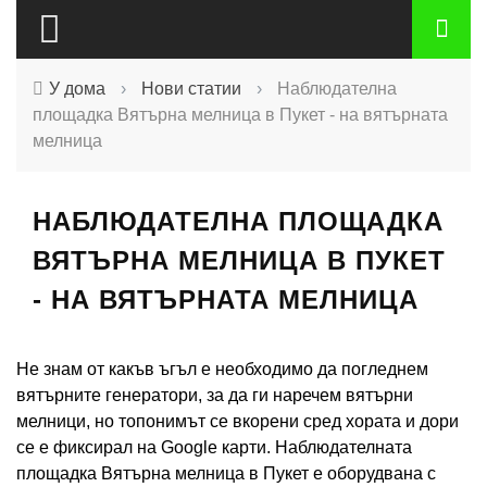
У дома
›
Нови статии
›
Наблюдателна
площадка Вятърна мелница в Пукет - на вятърната
мелница
НАБЛЮДАТЕЛНА ПЛОЩАДКА
ВЯТЪРНА МЕЛНИЦА В ПУКЕТ
- НА ВЯТЪРНАТА МЕЛНИЦА
Не знам от какъв ъгъл е необходимо да погледнем
вятърните генератори, за да ги наречем вятърни
мелници, но топонимът се вкорени сред хората и дори
се е фиксирал на Google карти. Наблюдателната
площадка Вятърна мелница в Пукет е оборудвана с