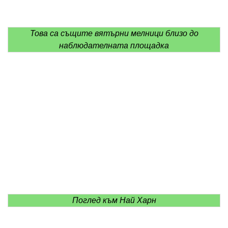
Това са същите вятърни мелници близо до
наблюдателната площадка
Поглед към Най Харн