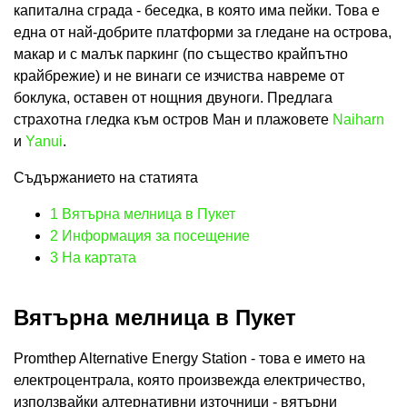
капитална сграда - беседка, в която има пейки. Това е
една от най-добрите платформи за гледане на острова,
макар и с малък паркинг (по същество крайпътно
крайбрежие) и не винаги се изчиства навреме от
боклука, оставен от нощния двуноги. Предлага
страхотна гледка към остров Ман и плажовете
Naiharn
и
Yanui
.
Съдържанието на статията
1
Вятърна мелница в Пукет
2
Информация за посещение
3
На картата
Вятърна мелница в Пукет
Promthep Alternative Energy Station - това е името на
електроцентрала, която произвежда електричество,
използвайки алтернативни източници - вятърни