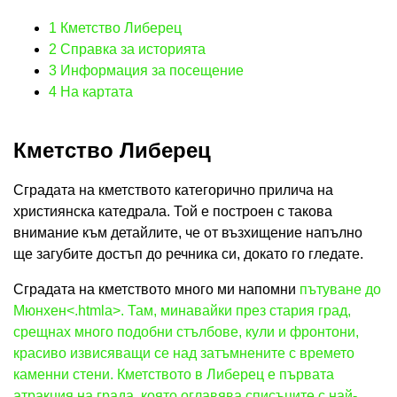
1
Кметство Либерец
2
Справка за историята
3
Информация за посещение
4
На картата
Кметство Либерец
Сградата на кметството категорично прилича на
християнска катедрала. Той е построен с такова
внимание към детайлите, че от възхищение напълно
ще загубите достъп до речника си, докато го гледате.
Сградата на кметството много ми напомни
пътуване до
Мюнхен<.htmla>. Там, минавайки през стария град,
срещнах много подобни стълбове, кули и фронтони,
красиво извисяващи се над затъмнените с времето
каменни стени. Кметството в Либерец е първата
атракция на града, която оглавява списъците с най-