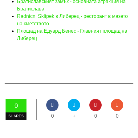
Братиславският замък - основната атракция на
Братислава
Radnicni Sklipek в Либерец - ресторант в мазето
на кметството
Площад на Едуард Бенес - Главният площад на
Либерец
0
0
+
0
0
SHARES