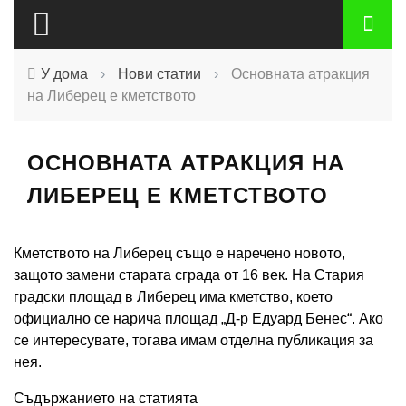
У дома
›
Нови статии
›
Основната атракция
на Либерец е кметството
ОСНОВНАТА АТРАКЦИЯ НА
ЛИБЕРЕЦ Е КМЕТСТВОТО
Кметството на Либерец също е наречено новото,
защото замени старата сграда от 16 век. На Стария
градски площад в Либерец има кметство, което
официално се нарича площад „Д-р Едуард Бенес“. Ако
се интересувате, тогава имам отделна публикация за
нея.
Съдържанието на статията