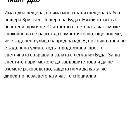
Има една пещера, но има много зали (пещера Лабла,
пещера Кристал, Пещера на Буда). Някои от тях са
осветени, други не. Съответно осветената част може
спокойно да се разхожда самостоятелно, още повече,
че е задънена улица напред-назад. Е, по-точно, това не
е задънена улица, ходът продължава, просто
светлината свършва в залата с легналия Буда. За да
спестите пари, можете да завършите това и да не
вземете ръководство, защото няма да кажа, че
директно незасветената част е специална.