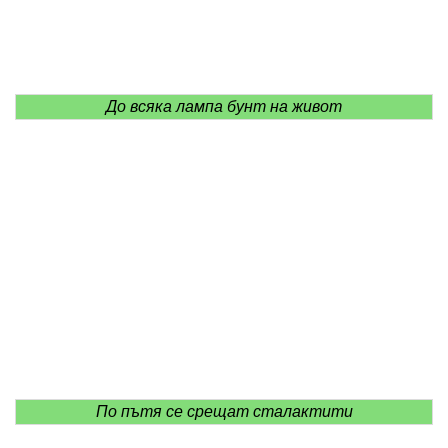
До всяка лампа бунт на живот
По пътя се срещат сталактити