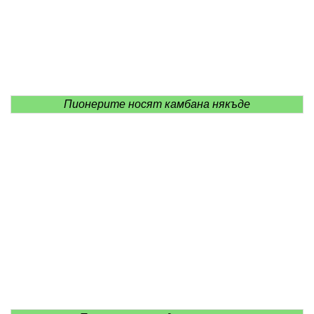
Пионерите носят камбана някъде