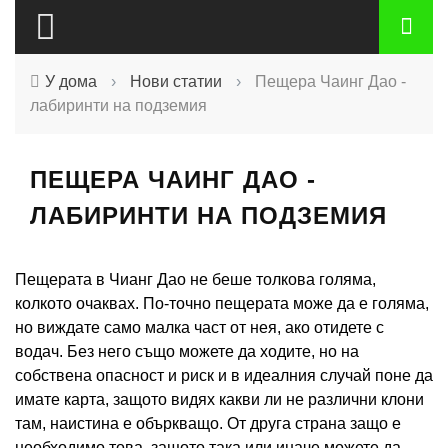
У дома
›
Нови статии
›
Пещера Чаинг Дао -
лабиринти на подземия
ПЕЩЕРА ЧАИНГ ДАО -
ЛАБИРИНТИ НА ПОДЗЕМИЯ
Пещерата в Чианг Дао не беше толкова голяма,
колкото очаквах. По-точно пещерата може да е голяма,
но виждате само малка част от нея, ако отидете с
водач. Без него също можете да ходите, но на
собствена опасност и риск и в идеалния случай поне да
имате карта, защото видях какви ли не различни клони
там, наистина е объркващо. От друга страна защо е
необходимо това, защото така или иначе можете да