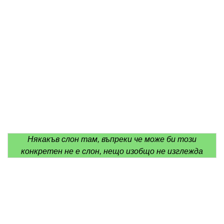
Някакъв слон там, въпреки че може би този
конкретен не е слон, нещо изобщо не изглежда