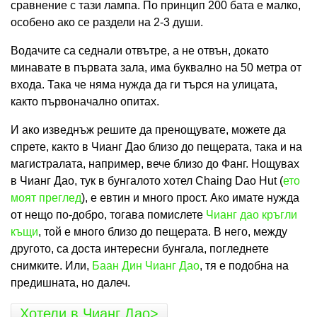
сравнение с тази лампа. По принцип 200 бата е малко,
особено ако се раздели на 2-3 души.
Водачите са седнали отвътре, а не отвън, докато
минавате в първата зала, има буквално на 50 метра от
входа. Така че няма нужда да ги търся на улицата,
както първоначално опитах.
И ако изведнъж решите да пренощувате, можете да
спрете, както в Чианг Дао близо до пещерата, така и на
магистралата, например, вече близо до Фанг. Нощувах
в Чианг Дао, тук в бунгалото хотел Chaing Dao Hut (
ето
моят преглед
), е евтин и много прост. Ако имате нужда
от нещо по-добро, тогава помислете
Чианг дао кръгли
къщи
, той е много близо до пещерата. В него, между
другото, са доста интересни бунгала, погледнете
снимките. Или,
Баан Дин Чианг Дао
, тя е подобна на
предишната, но далеч.
Хотели в Чианг Дао>