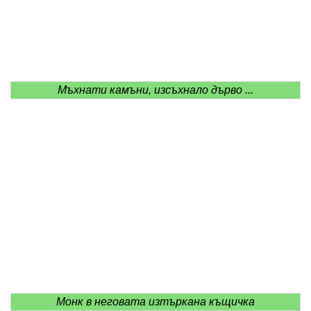
Мъхнати камъни, изсъхнало дърво ...
Монк в неговата изтъркана къщичка