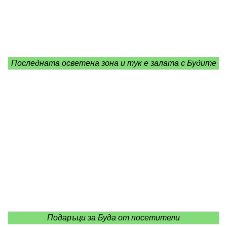
Последната осветена зона и тук е залата с Будите
Подаръци за Буда от посетители