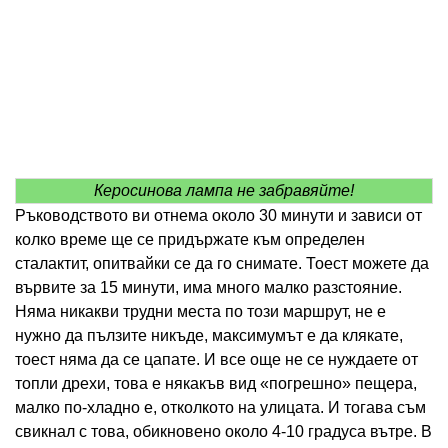
Керосинова лампа не забравяйте!
Ръководството ви отнема около 30 минути и зависи от
колко време ще се придържате към определен
сталактит, опитвайки се да го снимате. Тоест можете да
вървите за 15 минути, има много малко разстояние.
Няма никакви трудни места по този маршрут, не е
нужно да пълзите никъде, максимумът е да клякате,
тоест няма да се цапате. И все още не се нуждаете от
топли дрехи, това е някакъв вид «погрешно» пещера,
малко по-хладно е, отколкото на улицата. И тогава съм
свикнал с това, обикновено около 4-10 градуса вътре. В