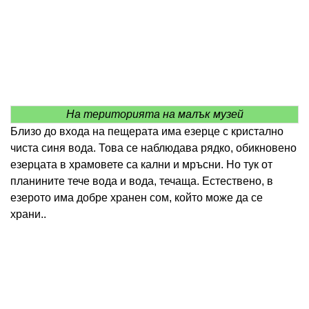
На територията на малък музей
Близо до входа на пещерата има езерце с кристално
чиста синя вода. Това се наблюдава рядко, обикновено
езерцата в храмовете са кални и мръсни. Но тук от
планините тече вода и вода, течаща. Естествено, в
езерото има добре хранен сом, който може да се
храни..