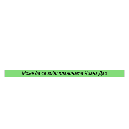
Може да се види планината Чианг Дао