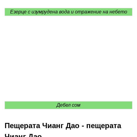
Езерце с изумрудена вода и отражение на небето
Дебел сом
Пещерата Чианг Дао - пещерата
Чианг Дао