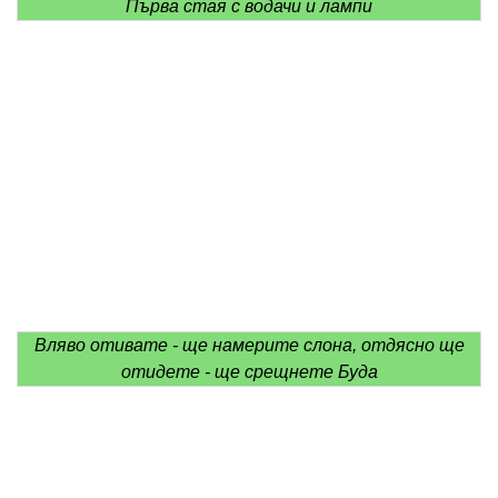
Първа стая с водачи и лампи
Вляво отивате - ще намерите слона, отдясно ще
отидете - ще срещнете Буда