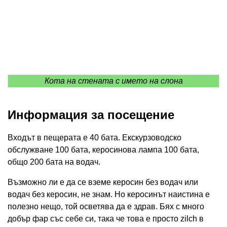
Кота на стената с името на слона
Информация за посещение
Входът в пещерата е 40 бата. Екскурзоводско
обслужване 100 бата, керосинова лампа 100 бата,
общо 200 бата на водач.
Възможно ли е да се вземе керосин без водач или
водач без керосин, не знам. Но керосинът наистина е
полезно нещо, той осветява да е здрав. Бях с много
добър фар със себе си, така че това е просто zilch в