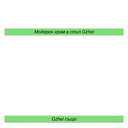
Модерен храм в стил Gzhel
Gzhel също