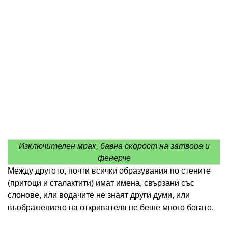
Изключителен мрак, бавна скорост на затвора и
фенерче
Между другото, почти всички образувания по стените
(притоци и сталактити) имат имена, свързани със
слонове, или водачите не знаят други думи, или
въображението на откривателя не беше много богато.