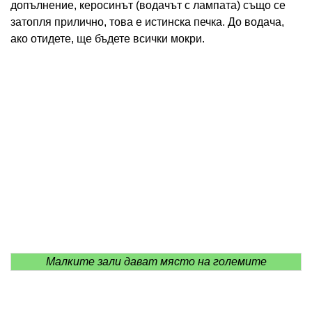
допълнение, керосинът (водачът с лампата) също се
затопля прилично, това е истинска печка. До водача,
ако отидете, ще бъдете всички мокри.
Малките зали дават място на големите