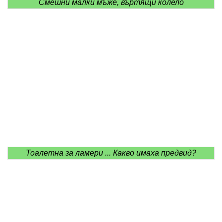
Смешни малки мъже, въртящи колело
Тоалетна за ламери ... Какво имаха предвид?