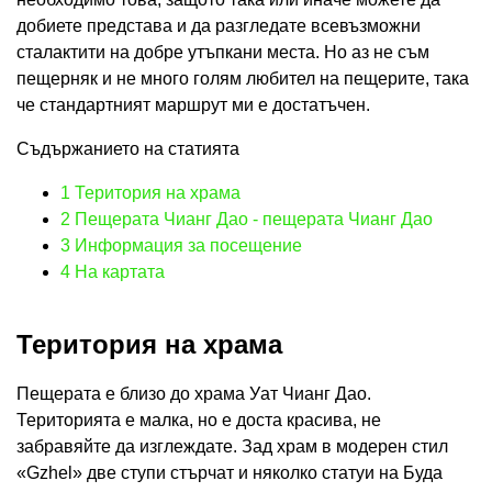
добиете представа и да разгледате всевъзможни
сталактити на добре утъпкани места. Но аз не съм
пещерняк и не много голям любител на пещерите, така
че стандартният маршрут ми е достатъчен.
Съдържанието на статията
1
Територия на храма
2
Пещерата Чианг Дао - пещерата Чианг Дао
3
Информация за посещение
4
На картата
Територия на храма
Пещерата е близо до храма Уат Чианг Дао.
Територията е малка, но е доста красива, не
забравяйте да изглеждате. Зад храм в модерен стил
«Gzhel» две ступи стърчат и няколко статуи на Буда