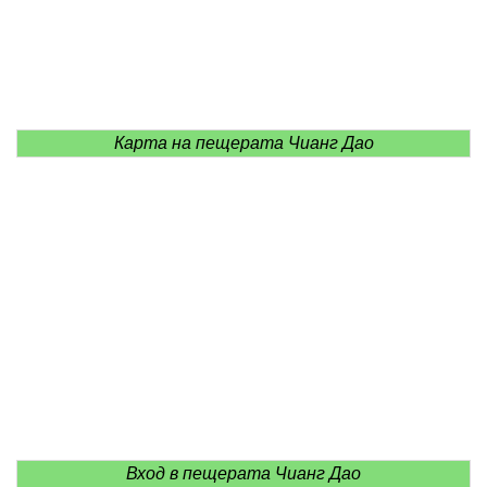
Карта на пещерата Чианг Дао
Вход в пещерата Чианг Дао