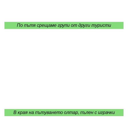
По пътя срещаме групи от други туристи
В края на пътуването олтар, пълен с играчки