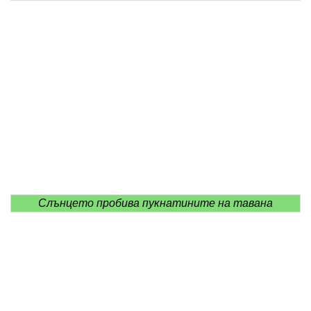
Слънцето пробива пукнатините на тавана