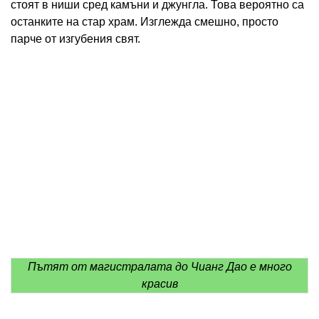
стоят в ниши сред камъни и джунгла. Това вероятно са
останките на стар храм. Изглежда смешно, просто
парче от изгубения свят.
Пътят от магистралата до Чианг Дао е много
красив