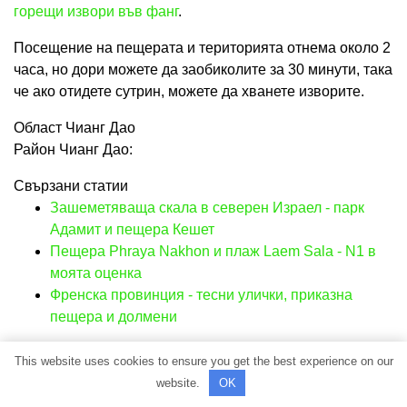
горещи извори във фанг
.
Посещение на пещерата и територията отнема около 2
часа, но дори можете да заобиколите за 30 минути, така
че ако отидете сутрин, можете да хванете изворите.
Област Чианг Дао
Район Чианг Дао:
Свързани статии
Зашеметяваща скала в северен Израел - парк
Адамит и пещера Кешет
Пещера Phraya Nakhon и плаж Laem Sala - N1 в
моята оценка
Френска провинция - тесни улички, приказна
пещера и долмени
This website uses cookies to ensure you get the best experience on our
website.
OK