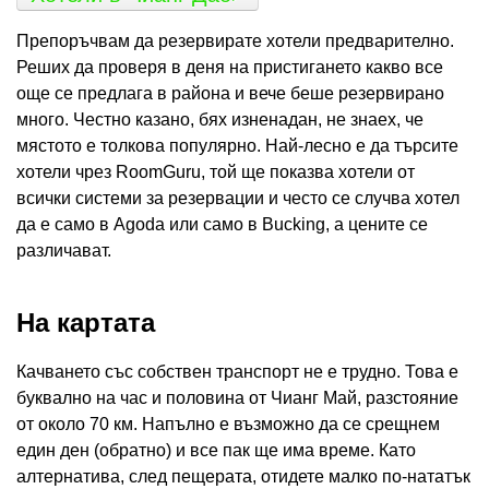
Препоръчвам да резервирате хотели предварително.
Реших да проверя в деня на пристигането какво все
още се предлага в района и вече беше резервирано
много. Честно казано, бях изненадан, не знаех, че
мястото е толкова популярно. Най-лесно е да търсите
хотели чрез RoomGuru, той ще показва хотели от
всички системи за резервации и често се случва хотел
да е само в Agoda или само в Bucking, а цените се
различават.
На картата
Качването със собствен транспорт не е трудно. Това е
буквално на час и половина от Чианг Май, разстояние
от около 70 км. Напълно е възможно да се срещнем
един ден (обратно) и все пак ще има време. Като
алтернатива, след пещерата, отидете малко по-нататък