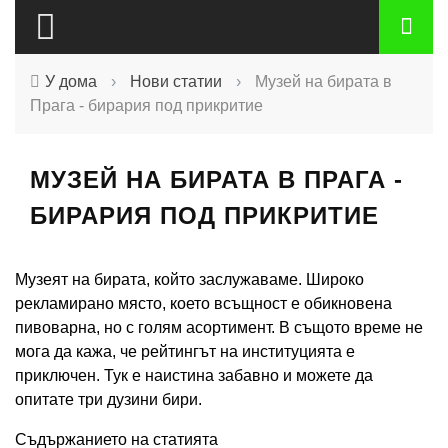
У дома
›
Нови статии
›
Музей на бирата в
Прага - бирария под прикритие
МУЗЕЙ НА БИРАТА В ПРАГА -
БИРАРИЯ ПОД ПРИКРИТИЕ
Музеят на бирата, който заслужаваме. Широко
рекламирано място, което всъщност е обикновена
пивоварна, но с голям асортимент. В същото време не
мога да кажа, че рейтингът на институцията е
приключен. Тук е наистина забавно и можете да
опитате три дузини бири.
Съдържанието на статията