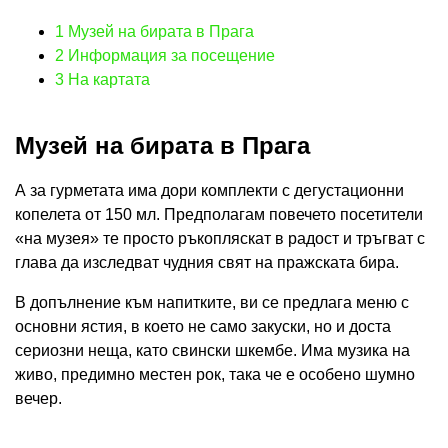
1
Музей на бирата в Прага
2
Информация за посещение
3
На картата
Музей на бирата в Прага
А за гурметата има дори комплекти с дегустационни
копелета от 150 мл. Предполагам повечето посетители
«на музея» те просто ръкопляскат в радост и тръгват с
глава да изследват чудния свят на пражската бира.
В допълнение към напитките, ви се предлага меню с
основни ястия, в което не само закуски, но и доста
сериозни неща, като свински шкембе. Има музика на
живо, предимно местен рок, така че е особено шумно
вечер.