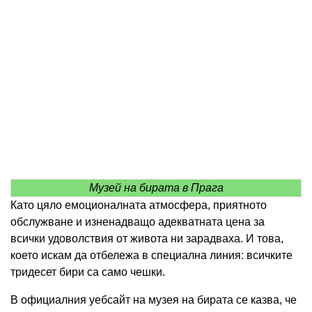
Музей на бирата в Прага
Като цяло емоционалната атмосфера, приятното
обслужване и изненадващо адекватната цена за
всички удоволствия от живота ни зарадваха. И това,
което искам да отбележа в специална линия: всичките
тридесет бири са само чешки.
В официалния уебсайт на музея на бирата се казва, че