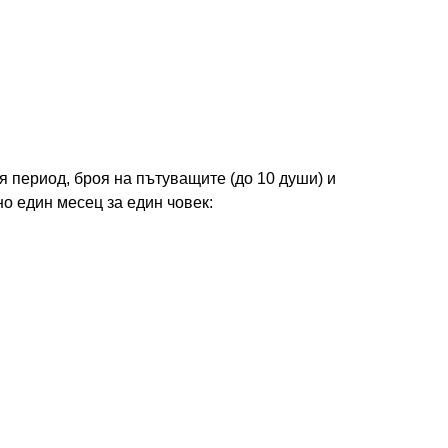
я период, броя на пътуващите (до 10 души) и
но един месец за един човек: