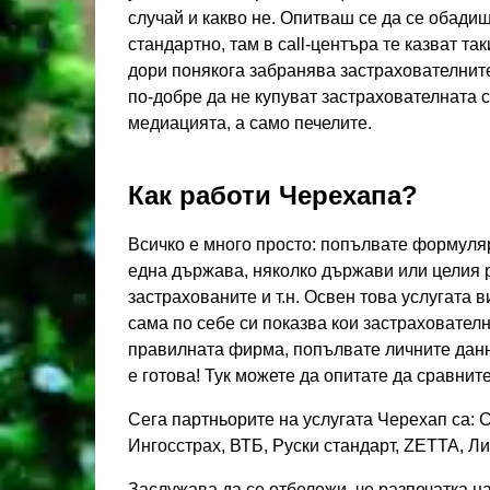
случай и какво не. Опитваш се да се обади
стандартно, там в call-центъра те казват та
дори понякога забранява застрахователните
по-добре да не купуват застрахователната с
медиацията, а само печелите.
Как работи Черехапа?
Всичко е много просто: попълвате формуля
една държава, няколко държави или целия ре
застрахованите и т.н. Освен това услугата 
сама по себе си показва кои застраховател
правилната фирма, попълвате личните данн
е готова! Тук можете да опитате да сравнит
Сега партньорите на услугата Черехап са: 
Ингосстрах, ВТБ, Руски стандарт, ZETTA, Ли
Заслужава да се отбележи, че разпечатка н