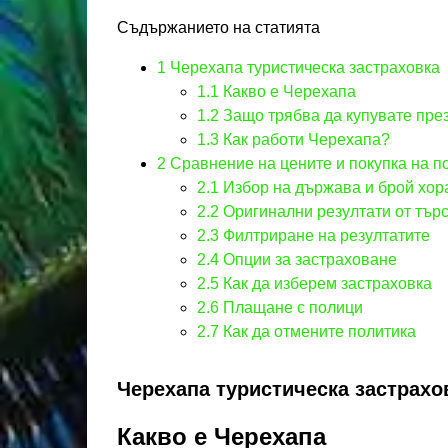
Съдържанието на статията
1
Черехапа туристическа застраховка
1.1
Какво е Черехапа
1.2
Защо трябва да купувате пре
1.3
Как работи Черехапа?
2
Сравнение на цените и покупка на по
2.1
Избор на държава и брой хор
2.2
Оригинални резултати от тър
2.3
Филтриране на резултатите
2.4
Опции за застраховане
2.5
Как да изберем застраховка
2.6
Плащане с полици
2.7
Как да отмените политика
Черехапа туристическа застрахо
Какво е Черехапа