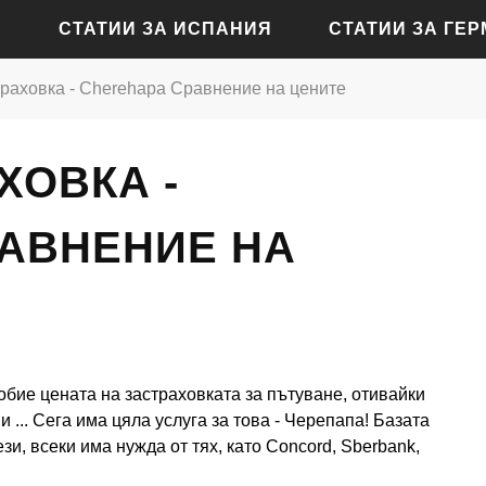
СТАТИИ ЗА ИСПАНИЯ
СТАТИИ ЗА ГЕ
раховка - Cherehapa Сравнение на цените
СТАТИИ ЗА АЛИКАНТЕ
СТАТИИ ЗА БАДЕН-Б
ХОВКА -
СТАТИИ ЗА БАРСЕЛОНА
СТАТИИ ЗА БЕРЛИН
СТАТИИ ЗА МАДРИД
СТАТИИ ЗА КЬОЛН
АВНЕНИЕ НА
СТАТИИ ЗА СЕВИЛЯ
СТАТИИ ЗА ДРЕЗДЕН
СТАТИИ ЗА ВАЛЕНСИЯ
СТАТИИ ЗА ФРАНКФУ
СТАТИИ ЗА ХАМБУРГ
обие цената на застраховката за пътуване, отивайки
СТАТИИ ЗА МЮНХЕН
 ... Сега има цяла услуга за това - Черепапа! Базата
зи, всеки има нужда от тях, като Concord, Sberbank,