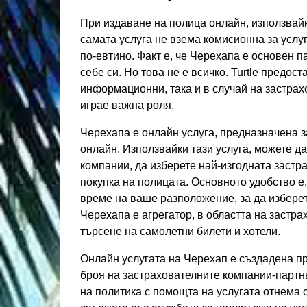
При издаване на полица онлайн, използвайк
самата услуга не взема комисионна за услу
по-евтино. Факт е, че Черехапа е основен 
себе си. Но това не е всичко. Turtle предос
информационни, така и в случай на застрах
играе важна роля.
Черехапа е онлайн услуга, предназначена з
онлайн. Използвайки тази услуга, можете д
компании, да изберете най-изгодната застр
покупка на полицата. Основното удобство е,
време на ваше разположение, за да избере
Черехапа е агрегатор, в областта на застра
търсене на самолетни билети и хотели.
Онлайн услугата на Черехап е създадена пре
броя на застрахователните компании-партнь
на политика с помощта на услугата отнема 