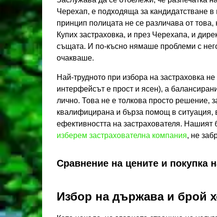
Черехап, е подходяща за кандидатстване в 
принцип полицата не се различава от това,
Купих застраховка, и през Черехапа, и дире
същата. И по-късно нямаше проблеми с него
очакваше.
Най-трудното при избора на застраховка не 
интерфейсът е прост и ясен), а балансиран
лично. Това не е толкова просто решение, 
квалифицирана и бърза помощ в ситуация, в
ефективността на застрахователя. Нашият 
изберем застрахователна компания
, не заб
Сравнение на цените и покупка н
Избор на държава и брой 