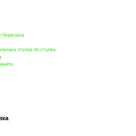
з Черехапа
литика стъпка по стъпка
а
сенето
вка