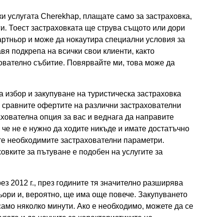
и услугата Cherekhap, плащате само за застраховка,
ги. Тоест застраховката ще струва същото или дори
партньор и може да нокаутира специални условия за
тавя подкрепа на всички свои клиенти, както
ователно събитие. Повярвайте ми, това може да
а избор и закупуване на туристическа застраховка
а сравните офертите на различни застрахователни
ахователна опция за вас и веднага да направите
 че не е нужно да ходите никъде и имате достатъчно
те необходимите застрахователни параметри.
ховките за пътуване е подобен на услугите за
з 2012 г., през годините тя значително разширява
ори и, вероятно, ще има още повече. Закупуването
само няколко минути. Ако е необходимо, можете да се