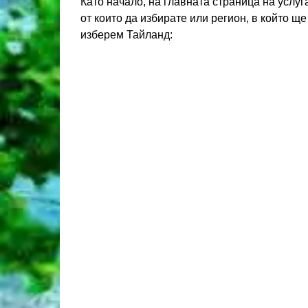
Като начало, на главната страница на услу
от които да избирате или регион, в който 
изберем Тайланд: