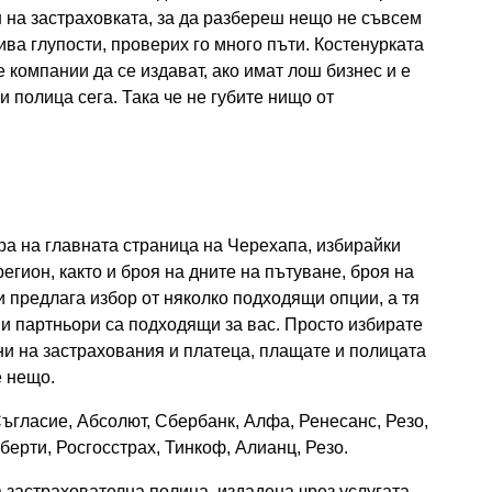
ш на застраховката, за да разбереш нещо не съвсем
кива глупости, проверих го много пъти. Костенурката
 компании да се издават, ако имат лош бизнес и е
и полица сега. Така че не губите нищо от
ра на главната страница на Черехапа, избирайки
гион, както и броя на дните на пътуване, броя на
ви предлага избор от няколко подходящи опции, а тя
ни партньори са подходящи за вас. Просто избирате
и на застрахования и платеца, плащате и полицата
е нещо.
Съгласие, Абсолют, Сбербанк, Алфа, Ренесанс, Резо,
берти, Росгосстрах, Тинкоф, Алианц, Резо.
а застрахователна полица, издадена чрез услугата