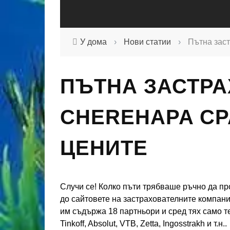
У дома
›
Нови статии
›
Пътна заст
ПЪТНА ЗАСТРА
CHEREHAPA СР
ЦЕНИТЕ
Случи се! Колко пъти трябваше ръчно да пр
до сайтовете на застрахователните компании
им съдържа 18 партньори и сред тях само те
Tinkoff, Absolut, VTB, Zetta, Ingosstrakh и т.н..