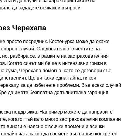
гата и да научите за характеристиките на
 цяло да зададете всякакви въпроси.
рез Черехапа
 не просто посредник. Костенурка може да окаже
 спорен случай. Следователно клиентите на
но, разбира се, в рамките на застрахователния
ря. Когато синът ми беше в интензивни грижи в
а сума, Черехапа помогна, като се договори със
единственият. Ще ви кажа една тайна, някои
ерехапу, за да избегнете проблеми. Във всеки случай
обре да имате безплатна допълнителна гаранция,
ческа поддръжка. Например можете да направите
те, когато, тъй като много застрахователни компании
та винаги е наясно с всички промени и всички
в онлайн чата какво да вземете във вашия конкретен