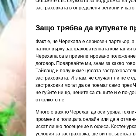
свържете със службата за поддръжка на услу
застраховката в определени региони и като
Защо трябва да купувате п
Факт е, че Черехапа е сериозен партньор, а
натиск върху застрахователната компания в
Черехапа са в привилегировано положение, 
договор. Повярвайте ми, знам за какво гово
Тайланд и получихме цялата застрахователн
застраховката. И знам, че случаят ни не е 
застраховки могат да се поемат само през Ч
не губите нищо, цените са същите и е по-д
отколкото не.
Много е важно Черехап да осигурява техни
промени в полицата онлайн или да я отмени
искат лично посещение в офиса. Костенурка
условия за застраховка, ще ви посъветват 