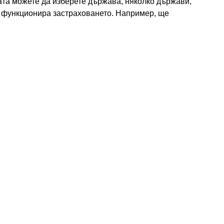
гата можете да изберете държава, няколко държави,
ще функционира застраховането. Например, ще