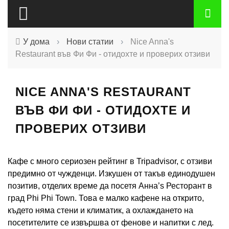
У дома
›
Нови статии
›
Nice Anna's
Restaurant във Фи Фи - отидохте и проверих отзиви
NICE ANNA'S RESTAURANT
ВЪВ ФИ ФИ - ОТИДОХТЕ И
ПРОВЕРИХ ОТЗИВИ
Кафе с много сериозен рейтинг в Tripadvisor, с отзиви
предимно от чужденци. Изкушен от такъв единодушен
позитив, отделих време да посетя Анна’s Ресторант в
град Phi Phi Town. Това е малко кафене на открито,
където няма стени и климатик, а охлаждането на
посетителите се извършва от фенове и напитки с лед.