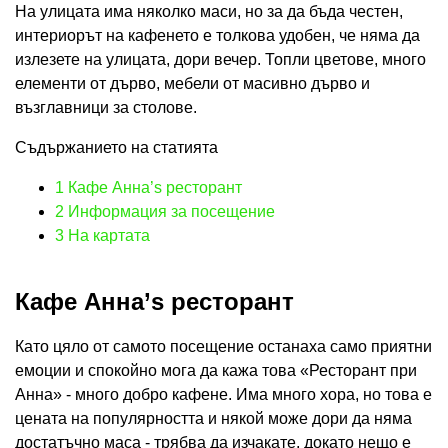
На улицата има няколко маси, но за да бъда честен,
интериорът на кафенето е толкова удобен, че няма да
излезете на улицата, дори вечер. Топли цветове, много
елементи от дърво, мебели от масивно дърво и
възглавници за столове.
Съдържанието на статията
1
Кафе Анна’s ресторант
2
Информация за посещение
3
На картата
Кафе Анна’s ресторант
Като цяло от самото посещение останаха само приятни
емоции и спокойно мога да кажа това «Ресторант при
Анна» - много добро кафене. Има много хора, но това е
цената на популярността и някой може дори да няма
достатъчно маса - трябва да изчакате, докато нещо е