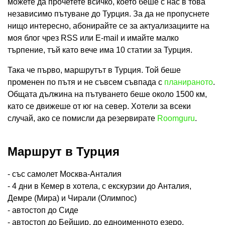
можете да прочетете всичко, което беше с нас в това
независимо пътуване до Турция. За да не пропуснете
нищо интересно, абонирайте се за актуализациите на
моя блог чрез RSS или E-mail и имайте малко
търпение, тъй като вече има 10 статии за Турция.
Така че първо, маршрутът в Турция. Той беше
променен по пътя и не съвсем съвпада с
планираното
.
Общата дължина на пътуването беше около 1500 км,
като се движеше от юг на север. Хотели за всеки
случай, ако се помисли да резервирате
Roomguru
.
Маршрут в Турция
- със самолет Москва-Анталия
- 4 дни в Кемер в хотела, с екскурзии до Анталия,
Демре (Мира) и Чирали (Олимпос)
- автостоп до Сиде
- автостоп до Бейшир, до едноименното езеро.