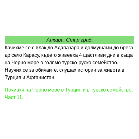
Анкара. Стар град.
Качихме се с влак до Адапазара и долмушами до брега,
до село Карасу, където живееха 4 щастливи дни в къща
на Черно море в голямо турско-руско семейство.
Научих се за обичаите, слушах истории за живота в
Турция и Афганистан.
Почивки на Черно море в Турция и в турско семейство.
Част 11.