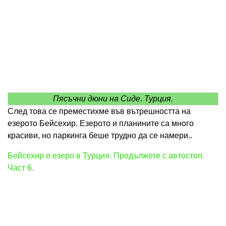
Пясъчни дюни на Сиде. Турция.
След това се преместихме във вътрешността на
езерото Бейсехир. Езерото и планините са много
красиви, но паркинга беше трудно да се намери..
Бейсехир е езеро в Турция. Продължете с автостоп.
Част 6.