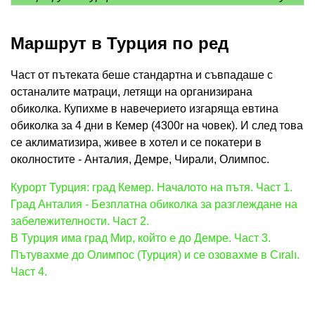
Маршрут в Турция по ред
Част от пътеката беше стандартна и съвпадаше с
останалите матраци, летящи на организирана
обиколка. Купихме в навечерието изгаряща евтина
обиколка за 4 дни в Кемер (4300r на човек). И след това
се аклиматизира, живее в хотел и се покатери в
околностите - Анталия, Демре, Чирали, Олимпос.
Курорт Турция: град Кемер. Началото на пътя. Част 1.
Град Анталия - Безплатна обиколка за разглеждане на
забележителности. Част 2.
В Турция има град Мир, който е до Демре. Част 3.
Пътувахме до Олимпос (Турция) и се озовахме в Cıralı.
Част 4.