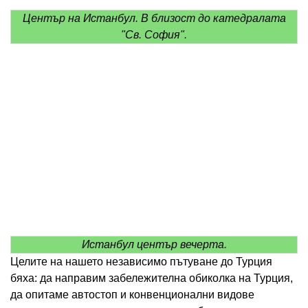
Център на Истанбул. В близост до катедралата
"Св. София".
Истанбул център вечерта.
Целите на нашето независимо пътуване до Турция
бяха: да направим забележителна обиколка на Турция,
да опитаме автостоп и конвенционални видове