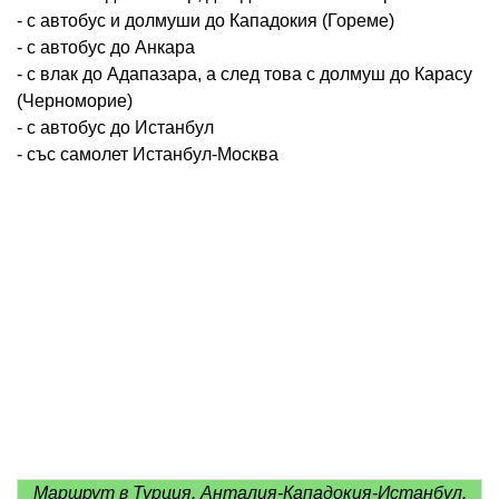
- с автобус и долмуши до Кападокия (Гореме)
- с автобус до Анкара
- с влак до Адапазара, а след това с долмуш до Карасу
(Черноморие)
- с автобус до Истанбул
- със самолет Истанбул-Москва
Маршрут в Турция. Анталия-Кападокия-Истанбул.