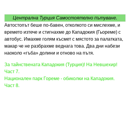
Централна Турция Самостоятелно пътуване.
Автостопът беше по-бавен, отколкото си мислехме, и
времето изтече и стигнахме до Кападокия (Гьореме) с
автобус. Имахме голям късмет с мястото за палатката,
макар че не разбрахме веднага това. Два дни набези
наоколо «гъба» долини и отново на пътя.
За тайнствената Кападокия (Турция)! На Невшехир!
Част 7.
Национален парк Гореме - обиколки на Кападокия.
Част 8.