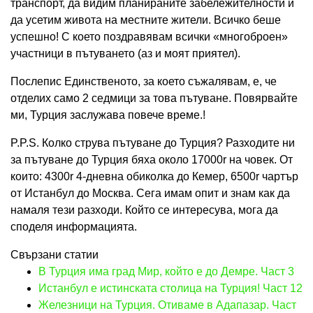
транспорт, да видим планираните забележителности и
да усетим живота на местните жители. Всичко беше
успешно! С което поздравявам всички «многоброен»
участници в пътуването (аз и моят приятел).
Послепис Единственото, за което съжалявам, е, че
отделих само 2 седмици за това пътуване. Повярвайте
ми, Турция заслужава повече време.!
P.P.S. Колко струва пътуване до Турция? Разходите ни
за пътуване до Турция бяха около 17000r на човек. От
които: 4300r 4-дневна обиколка до Кемер, 6500r чартър
от Истанбул до Москва. Сега имам опит и знам как да
намаля тези разходи. Който се интересува, мога да
споделя информацията.
Свързани статии
В Турция има град Мир, който е до Демре. Част 3
Истанбул е истинската столица на Турция! Част 12
Железници на Турция. Отиваме в Адапазар. Част