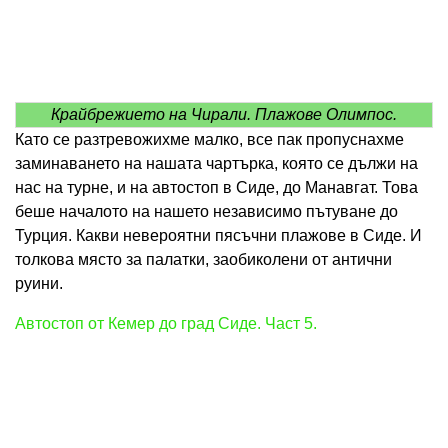
Крайбрежието на Чирали. Плажове Олимпос.
Като се разтревожихме малко, все пак пропуснахме
заминаването на нашата чартърка, която се дължи на
нас на турне, и на автостоп в Сиде, до Манавгат. Това
беше началото на нашето независимо пътуване до
Турция. Какви невероятни пясъчни плажове в Сиде. И
толкова място за палатки, заобиколени от антични
руини.
Автостоп от Кемер до град Сиде. Част 5.