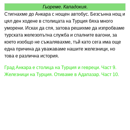
Гьореме. Кападокия.
Стигнахме до Анкара с нощен автобус. Безсънна нощ и
цял ден ходене в столицата на Турция бяха много
уморени. Исках да спя, затова решихме да изпробваме
турската железопътна служба и спалните вагони, за
което изобщо не съжалявахме, тъй като сега има още
една причина да уважаваме нашите железници, но
това е различна история.
Град Анкара е столица на Турция и гевреци. Част 9.
Железници на Турция. Отиваме в Адапазар. Част 10.