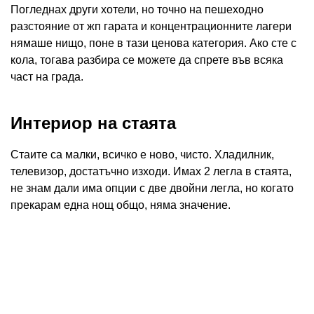
Погледнах други хотели, но точно на пешеходно
разстояние от жп гарата и концентрационните лагери
нямаше нищо, поне в тази ценова категория. Ако сте с
кола, тогава разбира се можете да спрете във всяка
част на града.
Интериор на стаята
Стаите са малки, всичко е ново, чисто. Хладилник,
телевизор, достатъчно изходи. Имах 2 легла в стаята,
не знам дали има опции с две двойни легла, но когато
прекарам една нощ общо, няма значение.