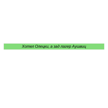
Хотел Олецки, а зад лагер Аушвиц