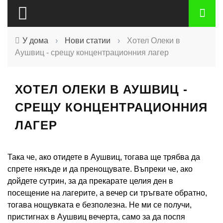
У дома
›
Нови статии
›
Хотел Олеки в
Аушвиц - срещу концентрационния лагер
ХОТЕЛ ОЛЕКИ В АУШВИЦ -
СРЕЩУ КОНЦЕНТРАЦИОННИЯ
ЛАГЕР
Така че, ако отидете в Аушвиц, тогава ще трябва да
спрете някъде и да пренощувате. Въпреки че, ако
дойдете сутрин, за да прекарате целия ден в
посещение на лагерите, а вечер си тръгвате обратно,
тогава нощувката е безполезна. Не ми се получи,
пристигнах в Аушвиц вечерта, само за да поспя