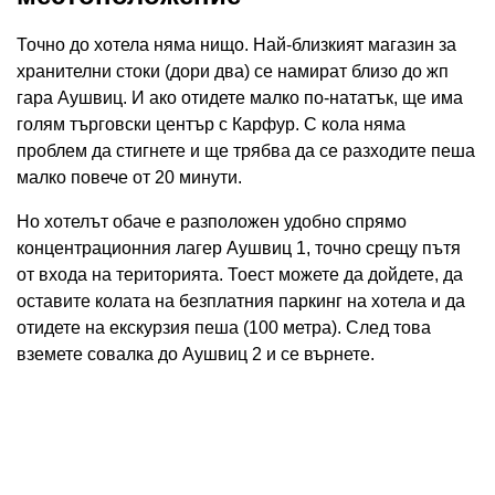
Точно до хотела няма нищо. Най-близкият магазин за
хранителни стоки (дори два) се намират близо до жп
гара Аушвиц. И ако отидете малко по-нататък, ще има
голям търговски център с Карфур. С кола няма
проблем да стигнете и ще трябва да се разходите пеша
малко повече от 20 минути.
Но хотелът обаче е разположен удобно спрямо
концентрационния лагер Аушвиц 1, точно срещу пътя
от входа на територията. Тоест можете да дойдете, да
оставите колата на безплатния паркинг на хотела и да
отидете на екскурзия пеша (100 метра). След това
вземете совалка до Аушвиц 2 и се върнете.