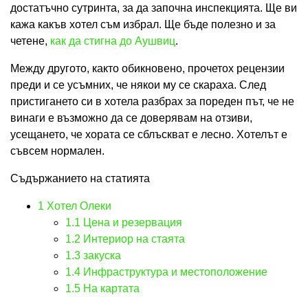
достатъчно сутринта, за да започна инспекцията. Ще ви
кажа какъв хотел съм избрал. Ще бъде полезно и за
четене,
как да стигна до Аушвиц
.
Между другото, както обикновено, прочетох рецензии
преди и се усъмних, че някои му се скараха. След
пристигането си в хотела разбрах за пореден път, че не
винаги е възможно да се доверявам на отзиви,
усещането, че хората се сблъскват е лесно. Хотелът е
съвсем нормален.
Съдържанието на статията
1
Хотел Олеки
1.1
Цена и резервация
1.2
Интериор на стаята
1.3
закуска
1.4
Инфраструктура и местоположение
1.5
На картата