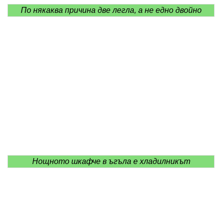
По някаква причина две легла, а не едно двойно
Нощното шкафче в ъгъла е хладилникът