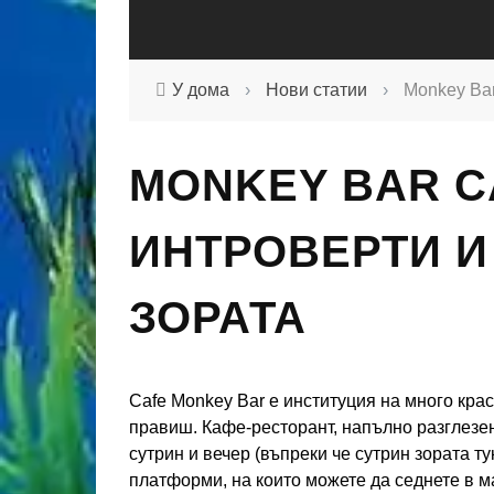
У дома
›
Нови статии
›
Monkey Bar
MONKEY BAR CAF
ИНТРОВЕРТИ И
ЗОРАТА
Cafe Monkey Bar е институция на много крас
правиш. Кафе-ресторант, напълно разглезен
сутрин и вечер (въпреки че сутрин зората т
платформи, на които можете да седнете в м