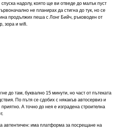
 спуска надолу, която ще ви отведе до малък пуст
ървоначално не планирах да стигна до тук, но се
чина продължих пеша с Лонг Бийч, ръководен от
 зора и wifi.
игне до там, буквално 15 минути, но част от пътеката
дствия. По пътя се сдобих с някакъв автосервиз и
 приятно. А точно до нея е изградена строителна
т.
ста автентичен: има платформа за посрещане на