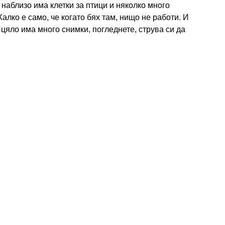
 наблизо има клетки за птици и няколко много
алко е само, че когато бях там, нищо не работи. И
 цяло има много снимки, погледнете, струва си да