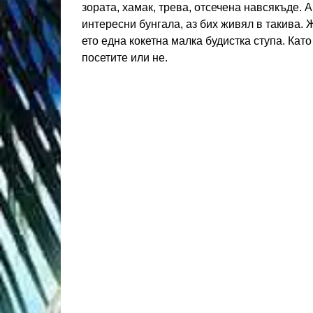
зората, хамак, трева, отсечена навсякъде. А
интересни бунгала, аз бих живял в такива. Ж
ето една кокетна малка будистка ступа. Като
посетите или не.