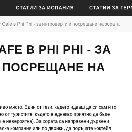
СТАТИИ ЗА ИСПАНИЯ
СТАТИИ ЗА ГЕ
 Cafe в Phi Phi - за интроверти и посрещане на зората
СТАТИИ ЗА АЛИКАНТЕ
СТАТИИ ЗА БАДЕН-Б
E В PHI PHI - ЗА
СТАТИИ ЗА БАРСЕЛОНА
СТАТИИ ЗА БЕРЛИН
СТАТИИ ЗА МАДРИД
СТАТИИ ЗА КЬОЛН
 ПОСРЕЩАНЕ НА
СТАТИИ ЗА СЕВИЛЯ
СТАТИИ ЗА ДРЕЗДЕН
СТАТИИ ЗА ВАЛЕНСИЯ
СТАТИИ ЗА ФРАНКФУ
СТАТИИ ЗА ХАМБУРГ
иво място. Един от тези, където идваш да си сам и го
СТАТИИ ЗА МЮНХЕН
о от туристите, където е еднакво приятно да бъде
ук е невероятна). За хората са направени дървени
алка компания или по двойки, да поръчате коктейл