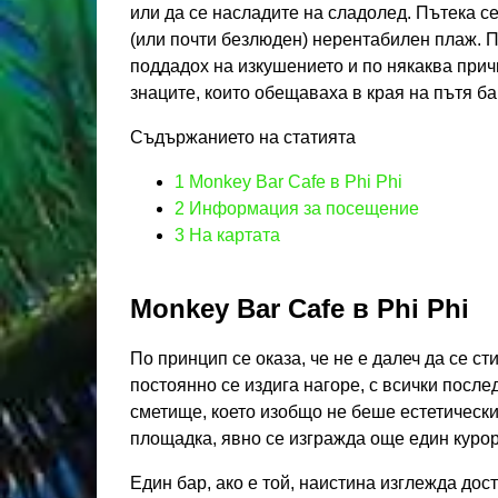
или да се насладите на сладолед. Пътека се
(или почти безлюден) нерентабилен плаж. П
поддадох на изкушението и по някаква при
знаците, които обещаваха в края на пътя бар,
Съдържанието на статията
1
Monkey Bar Cafe в Phi Phi
2
Информация за посещение
3
На картата
Monkey Bar Cafe в Phi Phi
По принцип се оказа, че не е далеч да се ст
постоянно се издига нагоре, с всички после
сметище, което изобщо не беше естетически
площадка, явно се изгражда още един курор
Един бар, ако е той, наистина изглежда до