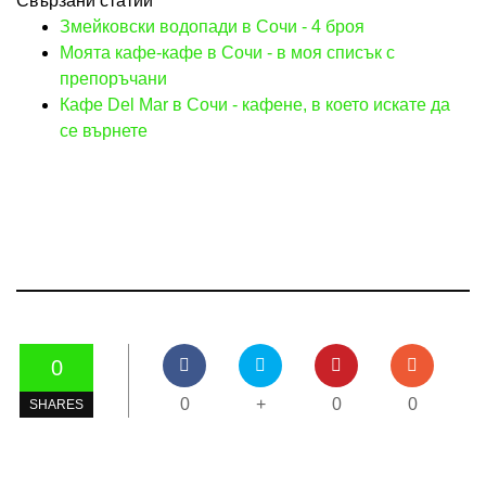
Свързани статии
Змейковски водопади в Сочи - 4 броя
Моята кафе-кафе в Сочи - в моя списък с
препоръчани
Кафе Del Mar в Сочи - кафене, в което искате да
се върнете
0
0
+
0
0
SHARES