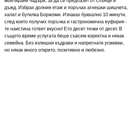
монтирани чадъри, за да се предпазят от слънце и
дъжд. Избрах долния етаж и поръчах агнешки шишчета,
халат и бутилка Боржоми. Изчаках буквално 10 минути,
след което получих поръчка и гастрономична еуфория -
те наистина готвят вкусно! Ето десет точки от десет. В
същото време услугата беше съвсем коректна и някак
семейна. Без излишни къдрави и напрегнати усмивки,
но някак много открито, позитивно и любезно.