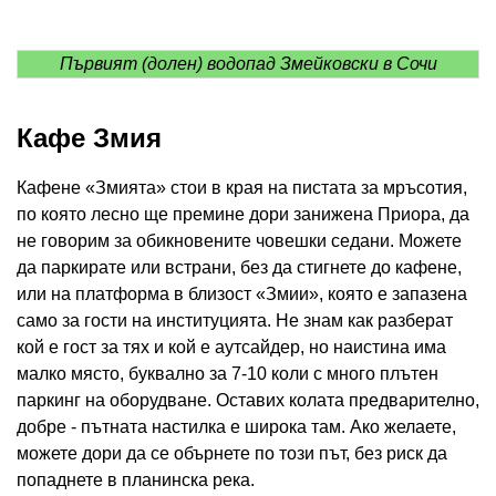
Първият (долен) водопад Змейковски в Сочи
Кафе Змия
Кафене «Змията» стои в края на пистата за мръсотия,
по която лесно ще премине дори занижена Приора, да
не говорим за обикновените човешки седани. Можете
да паркирате или встрани, без да стигнете до кафене,
или на платформа в близост «Змии», която е запазена
само за гости на институцията. Не знам как разберат
кой е гост за тях и кой е аутсайдер, но наистина има
малко място, буквално за 7-10 коли с много плътен
паркинг на оборудване. Оставих колата предварително,
добре - пътната настилка е широка там. Ако желаете,
можете дори да се обърнете по този път, без риск да
попаднете в планинска река.