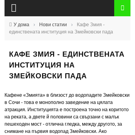
У дома
›
Нови статии
›
Кафе Змия -
единствената институция на Змейковски пада
КАФЕ ЗМИЯ - ЕДИНСТВЕНАТА
ИНСТИТУЦИЯ НА
ЗМЕЙКОВСКИ ПАДА
Кафене «Змията» в близост до водопадите Змейковски
в Сочи - това е монополно заведение на цялата
атракция. Институцията е построена точно на коритото
на реката, а двете й половини са свързани с малък
пешеходен мост - отлична гледка, между другото, за
снимане на първия водопад Змейковски. Ако