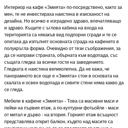
Интериор на кафе «Змията» по-посредствено, както за
мен, те не инвестираха наистина в изисканост на
дизайна. Но всичко е изградено здраво, впечатляващо
и здраво. Къщите с ъглова кабина на входа на
територията са някакъв вид подпорни сгради и те се
опитаха да изпълнят основната сграда на кафенето в
полукръгла форма. Очевидно от тези съображения, за
да се направи страната, обърната към водопада, със
същата гледка за всички гости на заведението.
Гледката е наистина великолепна. Да не кажа, че
панорамното все още е «Змията» стои в основата на
скалата и освен водопада и сивите стени няма какво да
се гледа.
Мебели в кафене «Змията» - Това са масивни маси и
пейки на първия етаж, а по-културни фотьойли - маси
от метал и дърво - на втория. Горният етаж всъщност
представлява открит балкон, където над масите са