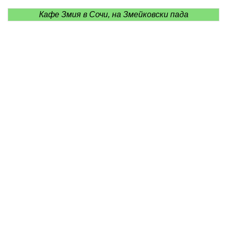
Кафе Змия в Сочи, на Змейковски пада