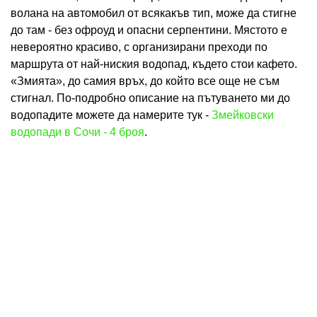
волана на автомобил от всякакъв тип, може да стигне
до там - без офроуд и опасни серпентини. Мястото е
невероятно красиво, с организирани преходи по
маршрута от най-ниския водопад, където стои кафето.
«Змията», до самия връх, до който все още не съм
стигнал. По-подробно описание на пътуването ми до
водопадите можете да намерите тук -
Змейковски
водопади в Сочи - 4 броя
.