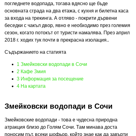
погледнете водопада, тогава вдясно ще бъде
основната сграда на два етажа, с кухня и билетна каса
за входа на трекинга. А отляво - покрити дървени
беседки с чакъл двор, явно е необходимо през големия
сезон, когато потокът от туристи намалява. През април
2018 г. ходих тук почти в прекрасна изолация..
Съдържанието на статията
1
Змейковски водопади в Сочи
2
Кафе Змия
3
Информация за посещение
4
На картата
Змейковски водопади в Сочи
Змейковские водопади - това е чудесна природна
атракция близо до Голям Сочи. Там минава доста
поносим път, всеки шофьор, който знае как да завърти