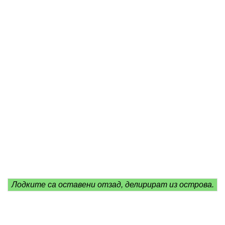
Лодките са оставени отзад, делирират из острова.