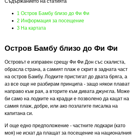
Съдържанието на статията
1
Остров Бамбу близо до Фи Фи
2
Информация за посещение
3
На картата
Остров Бамбу близо до Фи Фи
Островът е изправен срещу Фи Фи Дон със скалиста,
обрасла страна, а самият плаж е скрит в задната част
на остров Бамбу. Лодките пристигат до двата бряга, а
аз все още не разбирам принципа - защо някои плават
направо към рая, а вторите към дивата джунгла. Може
би само на лодките на крадци е позволено да кацат на
самия плаж, добре, или ако позлатите писалка на
капитана си.
И още едно предположение - частните лодкари (като
моя) не искат да плащат за посещение на националния