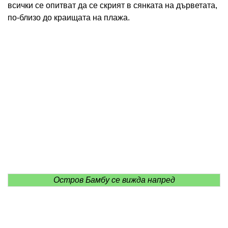
всички се опитват да се скрият в сянката на дърветата,
по-близо до краищата на плажа.
Остров Бамбу се вижда напред