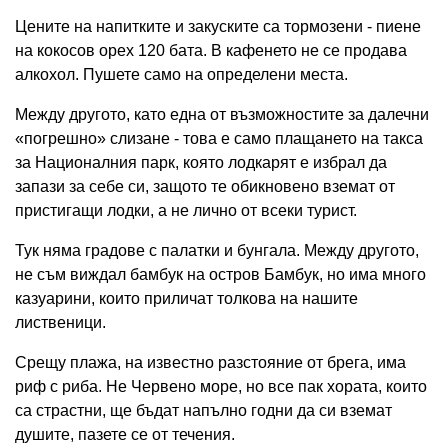
Цените на напитките и закуските са тормозени - пиене
на кокосов орех 120 бата. В кафенето не се продава
алкохол. Пушете само на определени места.
Между другото, като една от възможностите за далечни
«погрешно» слизане - това е само плащането на такса
за Националния парк, която лодкарят е избрал да
запази за себе си, защото те обикновено вземат от
пристигащи лодки, а не лично от всеки турист.
Тук няма градове с палатки и бунгала. Между другото,
не съм виждал бамбук на остров Бамбук, но има много
казуарини, които приличат толкова на нашите
лиственици.
Срещу плажа, на известно разстояние от брега, има
риф с риба. Не Червено море, но все пак хората, които
са страстни, ще бъдат напълно годни да си вземат
душите, пазете се от течения.