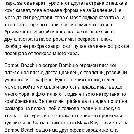
парк, затова карат туристи от другата страна с пешка в
кръг, казват, това е такава форма на забавление. Не
мога да си представя, това е моят лодкар каза така. И
тръгнах нагоре по скалите и си помислих какво е
бръмченето. И имайки предвид, че не знаех, че от
другата страна на острова има прекрасен плаж,
изобщо не разбрах защо този глупав каменен остров се
посещава от толкова много хора.
Bambu Beach на остров Bambu е огромен пясъчен
плаж с бял пясък, доста цивилен, с тоалетни, различни
удобства и - с кафене. Единственият отрицателен
момент, който ми хвърля окото: на плажа има твърде
много хора, а флотилия от лодки е гъсто натрупана по
крайбрежието. Въпреки че трябва да отдадем почит на
размера на плажа - той е толкова голям и широк, че
тълпата от туристи не е толкова сериозен проблем и
тук никой не бърза с никого като Maya Bay. Размерът на
Bambu Beach също има друг ефект: заради жегата