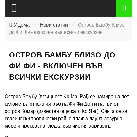
У дома
›
Нови статии
›
Остров Бамбу близо
до Фи Фи - включен във всички екскурзии
ОСТРОВ БАМБУ БЛИЗО ДО
ФИ ФИ - ВКЛЮЧЕН ВЪВ
ВСИЧКИ ЕКСКУРЗИИ
Остров Бамбу (всъщност Ko Mai Pai) се намира на пет
километра от южния ръб на Фи Фи Дон и на три от
остров Комар (известен още като Ко Янг). Счита се за
класически тропически рай, с плаж а лаунт, лазурно
море и прекрасна гледка към чистия хоризонт..