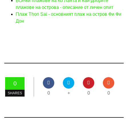
Всички плажове на Ко Ланта и най-добрите
плажове на острова - описание от личен опит
Плаж Thon Sai - основният плаж на остров Фи Фи
Дон
0
0
+
0
0
SHARES