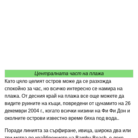
Централната част на плажа
Като цяло целият остров може да се разхожда
спокойно за час, но всичко интересно се намира на
плажа. От десния край на плажа все още можете да
видите руините на къщи, повредени от цунамито на 26
декември 2004 г., когато всички низини на Фи Фи Дон и
околните острови известно време бяха под вода..
Поради линията за сърфиране, ивица, широка два или
три метра по крайбрежието на Bambu Beach, е леко