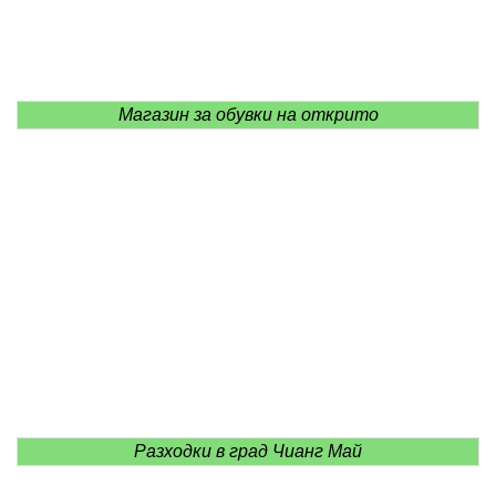
Магазин за обувки на открито
Разходки в град Чианг Май