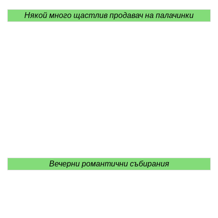
Някой много щастлив продавач на палачинки
Вечерни романтични събирания