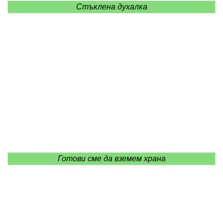
Стъклена духалка
Готови сме да вземем храна