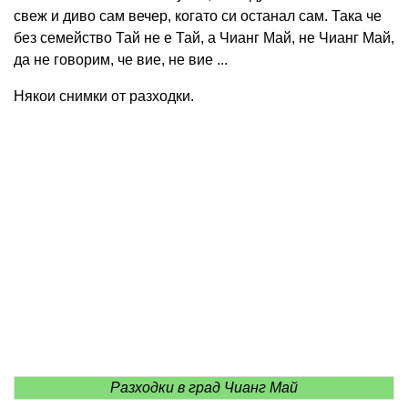
свеж и диво сам вечер, когато си останал сам. Така че
без семейство Тай не е Тай, а Чианг Май, не Чианг Май,
да не говорим, че вие, не вие ​​...
Някои снимки от разходки.
Разходки в град Чианг Май