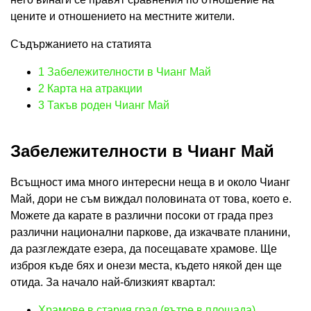
цените и отношението на местните жители.
Съдържанието на статията
1
Забележителности в Чианг Май
2
Карта на атракции
3
Такъв роден Чианг Май
Забележителности в Чианг Май
Всъщност има много интересни неща в и около Чианг
Май, дори не съм виждал половината от това, което е.
Можете да карате в различни посоки от града през
различни национални паркове, да изкачвате планини,
да разглеждате езера, да посещавате храмове. Ще
изброя къде бях и онези места, където някой ден ще
отида. За начало най-близкият квартал:
Храмове в стария град (вътре в площада)