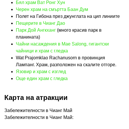
Бял храм Ват Ронг Хун
Черен храм на смъртта Баан Дум
Полет на Гибона през джунглата на цип линиите
Пещерите в Чианг Дао
Парк Дой Ангкханг
(много красив парк в
планината)
Чайни насаждения в Mae Salong, гигантски
чайници и храм с гледка
Wat Prajomklao Rachanusorn в провинция
Лампанг. Храм, разположен на скалите отгоре.
Язовир и храм с изглед
Още един храм с гледка
Карта на атракции
Забележителности в Чианг Май
Забележителности в Чианг Май: