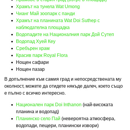
Храмът на тунела Wat Umong
Чианг Май зоопарк с панди
Храмът на планината Wat Doi Suthep с
наблюдателна площадка
Водопадите на Националния парк Дой Сутеп
Водопад Хуей Кеу
Сребърен храм
Красив парк Royal Flora
Нощен сафари
Нощен пазар
В допълнение към самия град и непосредствената му
околност, можете да отидете някъде далеч, което също
е пълно с всичко интересно.
Национален парк Doi Inthanon
(най-високата
планина и водопад)
Планинско село Пай
(невероятна атмосфера,
водопади, пещери, планински извори)