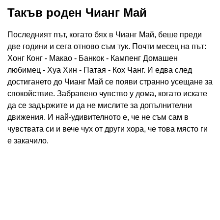
Такъв роден Чианг Май
Последният път, когато бях в Чианг Май, беше преди
две години и сега отново съм тук. Почти месец на път:
Хонг Конг - Макао - Банкок - Кампенг Домашен
любимец - Хуа Хин - Патая - Кох Чанг. И едва след
достигането до Чианг Май се появи странно усещане за
спокойствие. Забравено чувство у дома, когато искате
да се задържите и да не мислите за допълнителни
движения. И най-удивителното е, че не съм сам в
чувствата си и вече чух от други хора, че това място ги
е закачило.