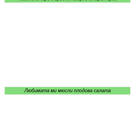
Любимата ми мюсли плодова салата