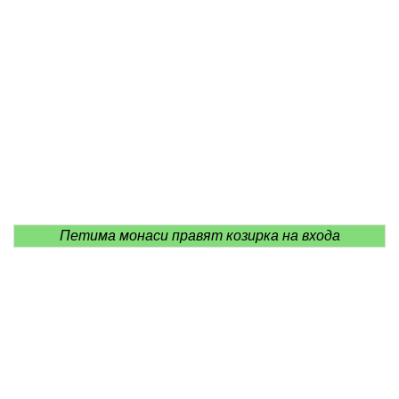
Петима монаси правят козирка на входа