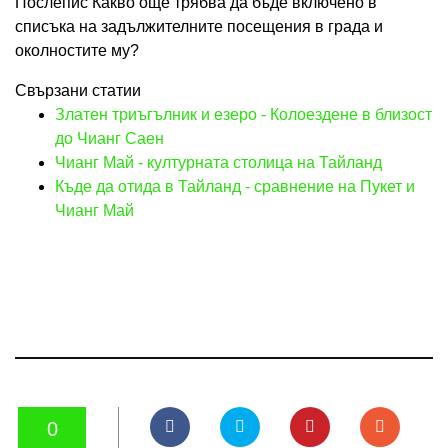
Послепис Какво още трябва да бъде включено в
списъка на задължителните посещения в града и
околностите му?
Свързани статии
Златен триъгълник и езеро - Колоездене в близост
до Чианг Саен
Чианг Май - културната столица на Тайланд
Къде да отида в Тайланд - сравнение на Пукет и
Чианг Май
0