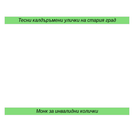
Тесни калдъръмени улички на стария град
Монк за инвалидни колички