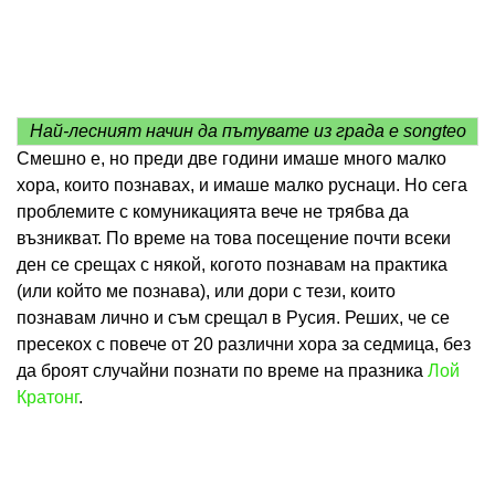
Най-лесният начин да пътувате из града е songteo
Смешно е, но преди две години имаше много малко
хора, които познавах, и имаше малко руснаци. Но сега
проблемите с комуникацията вече не трябва да
възникват. По време на това посещение почти всеки
ден се срещах с някой, когото познавам на практика
(или който ме познава), или дори с тези, които
познавам лично и съм срещал в Русия. Реших, че се
пресекох с повече от 20 различни хора за седмица, без
да броят случайни познати по време на празника
Лой
Кратонг
.