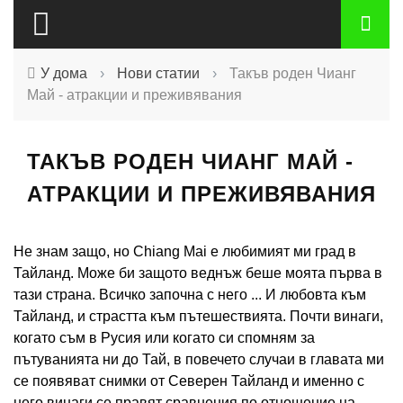
У дома
›
Нови статии
›
Такъв роден Чианг
Май - атракции и преживявания
ТАКЪВ РОДЕН ЧИАНГ МАЙ -
АТРАКЦИИ И ПРЕЖИВЯВАНИЯ
Не знам защо, но Chiang Mai е любимият ми град в
Тайланд. Може би защото веднъж беше моята първа в
тази страна. Всичко започна с него ... И любовта към
Тайланд, и страстта към пътешествията. Почти винаги,
когато съм в Русия или когато си спомням за
пътуванията ни до Тай, в повечето случаи в главата ми
се появяват снимки от Северен Тайланд и именно с
него винаги се правят сравнения по отношение на