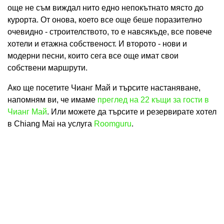
още не съм виждал нито едно непокътнато място до
курорта. От онова, което все още беше поразително
очевидно - строителството, то е навсякъде, все повече
хотели и етажна собственост. И второто - нови и
модерни песни, които сега все още имат свои
собствени маршрути.
Ако ще посетите Чианг Май и търсите настаняване,
напомням ви, че имаме
преглед на 22 къщи за гости в
Чианг Май
. Или можете да търсите и резервирате хотел
в Chiang Mai на услуга
Roomguru
.