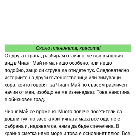
Около планината, красота!
От друга страна, разбирам отлично, че във външния
вид в Чианг Май няма нищо особено, или нещо
подобно, защо си струва да отидете тук. Следователно
историите на други пътешественици или зимуващи
хора, които говорят за Чианг Май по съвсем различен
начин от мен, изобщо не ме изненадват. Това наистина
е обикновен град.
Чианг Май се променя. Много повече посетители са
дошли тук, но засега критичната маса все още не е
събрана и, надявам се, няма да бъде спечелена. В
крайна сметка няма море и това е основният плюс! Все