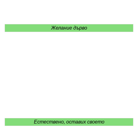
Желание дърво
Естествено, оставих своето