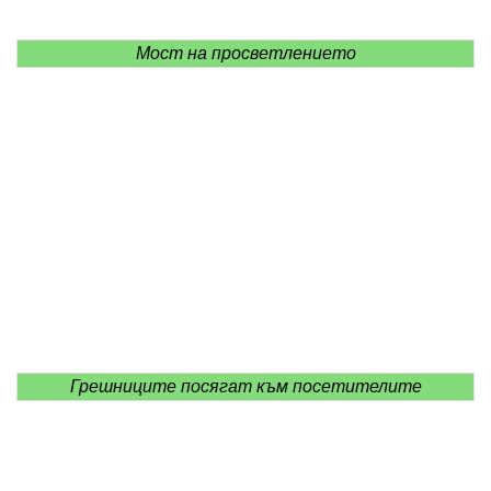
Мост на просветлението
Грешниците посягат към посетителите