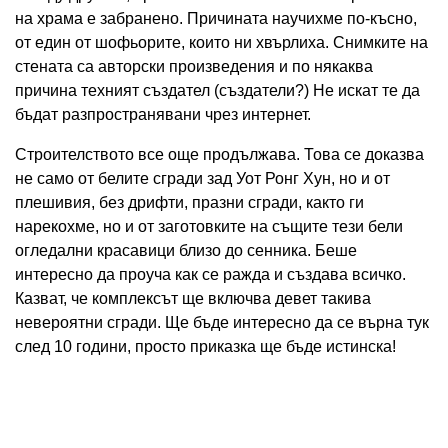
на храма е забранено. Причината научихме по-късно,
от един от шофьорите, които ни хвърлиха. Снимките на
стената са авторски произведения и по някаква
причина техният създател (създатели?) Не искат те да
бъдат разпространявани чрез интернет.
Строителството все още продължава. Това се доказва
не само от белите сгради зад Уот Ронг Хун, но и от
плешивия, без дрифти, празни сгради, както ги
нарекохме, но и от заготовките на същите тези бели
огледални красавици близо до сенника. Беше
интересно да проуча как се ражда и създава всичко.
Казват, че комплексът ще включва девет такива
невероятни сгради. Ще бъде интересно да се върна тук
след 10 години, просто приказка ще бъде истинска!