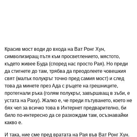
Красив мост води до входа на Ват Ронг Хун,
символизиращ пътя към просветлението, мястото,
където живее Буда (според нас просто Рая). Но преди
да стигнете до там, трябва да преодолеете човешкия
свят (малък полукръг точно пред самия мост) и след
това да минете през Ада с ръцете на грешниците,
протегнали ръка (голям полукръг, завършващ в зъби, е
устата на Раху). Жалко е, че преди пътуването, което не
бях чел за всичко това в Интернет предварително, би
било по-интересно да се разхождам там, осъзнавайки
какво е.
И така, ние сме пред вратата на Рая във Ват Ронг Хун.