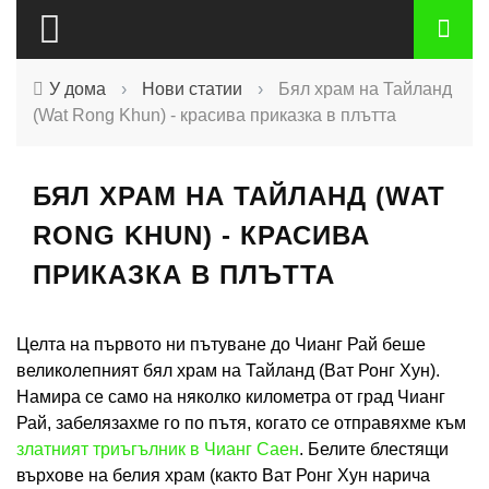
У дома
›
Нови статии
›
Бял храм на Тайланд
(Wat Rong Khun) - красива приказка в плътта
БЯЛ ХРАМ НА ТАЙЛАНД (WAT
RONG KHUN) - КРАСИВА
ПРИКАЗКА В ПЛЪТТА
Целта на първото ни пътуване до Чианг Рай беше
великолепният бял храм на Тайланд (Ват Ронг Хун).
Намира се само на няколко километра от град Чианг
Рай, забелязахме го по пътя, когато се отправяхме към
златният триъгълник в Чианг Саен
. Белите блестящи
върхове на белия храм (както Ват Ронг Хун нарича