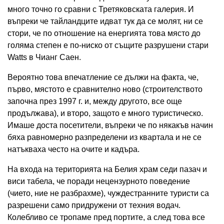
много точно го сравни с Третяковската галерия. И
въпреки че тайландците идват тук да се молят, ни се
стори, че по отношение на енергията това място до
голяма степен е по-ниско от същите разрушени стари
Watts в Чианг Саен.
Вероятно това впечатление се дължи на факта, че,
първо, мястото е сравнително ново (строителството
започна през 1997 г. и, между другото, все още
продължава), и второ, защото е много туристическо.
Имаше доста посетители, въпреки че по някакъв начин
бяха равномерно разпределени из квартала и не се
натъкваха често на очите и кадъра.
На входа на територията на Белия храм седи пазач и
виси табела, че поради нецензурното поведение
(чието, ние не разбрахме), чуждестранните туристи са
разрешени само придружени от техния водач.
Колебливо се тропаме пред портите, а след това все