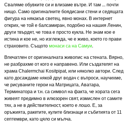
Сваляме обувките си и влизаме вътре. И там ... почти
нищо. Само оригиналните боядисани стени и седящата
фигура на някакъв светец, явно монах. В интернет
открих, че той е балсамиран, подобно на нашия Ленин,
други твърдят, че това е просто кукла. Не знам кое е
истина и кое не, но изглежда, че е живо, което го прави
страховито. Същото
монаси са на Самуи
.
Впечатлен от оригиналната живопис на стената. Вярно,
не разбрахме от кого е направено. Или създателят на
храма Chalermchai Kositpipat, или няколко автори. След
като досаждаме някой друг водач с въпроси, научихме,
че рисуваните герои на Матрицата, Аватара,
Терминатора и т.н. са символ на факта, че хората сега
живеят предимно в илюзорен свят, измислен от самите
тях, а не в действителност, което е лошо. Е, за
оръжията, ракетите, кулите близнаци и събитията от 11
септември, като цяло си мълча.