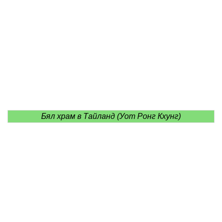
Бял храм в Тайланд (Уот Ронг Кхунг)