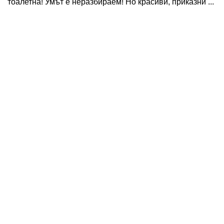
тоалетна! Умът е неразбираем! Но красиви, приказни ...