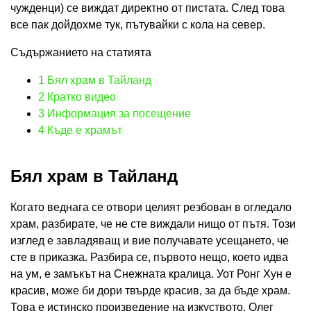
чужденци) се виждат директно от пистата. След това
все пак дойдохме тук, пътувайки с кола на север.
Съдържанието на статията
1
Бял храм в Тайланд
2
Кратко видео
3
Информация за посещение
4
Къде е храмът
Бял храм в Тайланд
Когато веднага се отвори целият резбован в огледало
храм, разбирате, че не сте виждали нищо от пътя. Този
изглед е завладяващ и вие получавате усещането, че
сте в приказка. Разбира се, първото нещо, което идва
на ум, е замъкът на Снежната кралица. Уот Ронг Хун е
красив, може би дори твърде красив, за да бъде храм.
Това е истинско произведение на изкуството. Олег