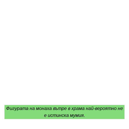
Фигурата на монаха вътре в храма най-вероятно не
е истинска мумия.