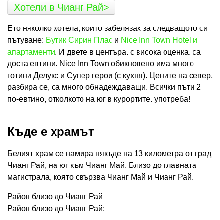
Хотели в Чианг Рай>
Ето няколко хотела, които забелязах за следващото си
пътуване:
Бутик Сирин Плас
и
Nice Inn Town Hotel и
апартаменти
. И двете в центъра, с висока оценка, са
доста евтини. Nice Inn Town обикновено има много
готини Делукс и Супер герои (с кухня). Цените на север,
разбира се, са много обнадеждаващи. Всички пъти 2
по-евтино, отколкото на юг в курортите. употреба!
Къде е храмът
Белият храм се намира някъде на 13 километра от град
Чианг Рай, на юг към Чианг Май. Близо до главната
магистрала, която свързва Чианг Май и Чианг Рай.
Район близо до Чианг Рай
Район близо до Чианг Рай: