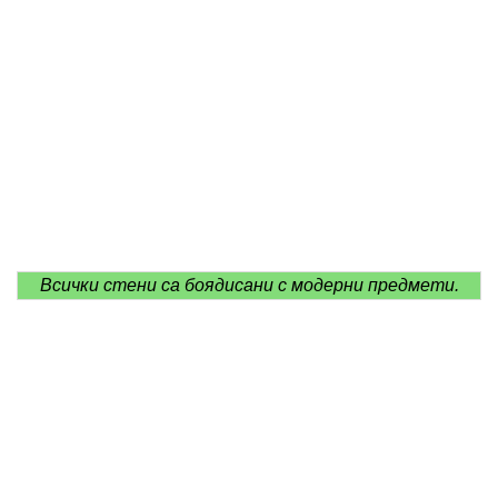
Всички стени са боядисани с модерни предмети.