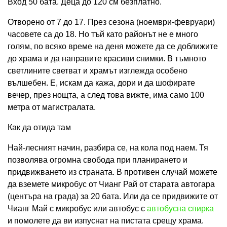
Вход 50 бата. Деца до 120 см безплатно.
Отворено от 7 до 17. През сезона (ноември-февруари)
часовете са до 18. Но тъй като районът не е много
голям, по всяко време на деня можете да се доближите
до храма и да направите красиви снимки. В тъмното
светлините светват и храмът изглежда особено
вълшебен. Е, искам да кажа, дори и да шофирате
вечер, през нощта, а след това вижте, има само 100
метра от магистралата.
Как да отида там
Най-лесният начин, разбира се, на кола под наем. Тя
позволява огромна свобода при планирането и
придвижването из страната. В противен случай можете
да вземете микробус от Чианг Рай от старата автогара
(центъра на града) за 20 бата. Или да се придвижите от
Чианг Май с микробус или автобус с
автобусна спирка
и помолете да ви изпуснат на пистата срещу храма.