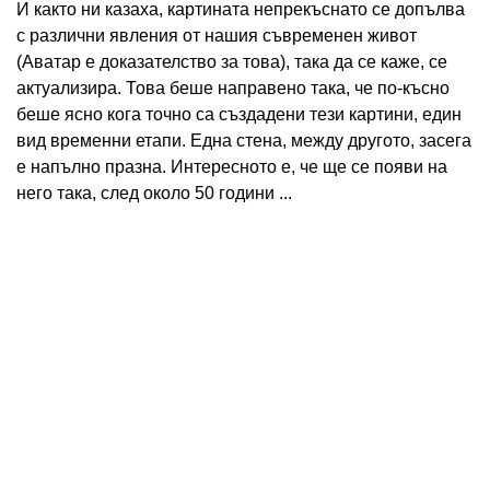
И както ни казаха, картината непрекъснато се допълва
с различни явления от нашия съвременен живот
(Аватар е доказателство за това), така да се каже, се
актуализира. Това беше направено така, че по-късно
беше ясно кога точно са създадени тези картини, един
вид временни етапи. Една стена, между другото, засега
е напълно празна. Интересното е, че ще се появи на
него така, след около 50 години ...