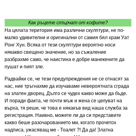
Как ръцете стърчат от кофите?
На цялата територия има различни скулптури, не по-
малко удивителни и оригинални от самия бял храм Уат
Ронг Хун. Всяка от тези скулптури вероятно носи
някакво свещено значение, но за съжаление
разбрахме само, че наистина е добре манекените да
пушат и пият зле.
Радвайки се, че тези предупреждения не се отнасят за
нас, ние тръгнахме да изучаваме невероятната сграда
на златен дворец. Дълго се чудех какво може да бъде.
И поради факта, че почти мъж и жена се целуват на
върха, тя реши, че това е някакъв вид наша служба за
регистрация. Наивно, можете ли да си представите
какво беше разочарованието ми, когато прочетох
надписа, ужасяващ ме - Тоалет ?! Да да! Златна