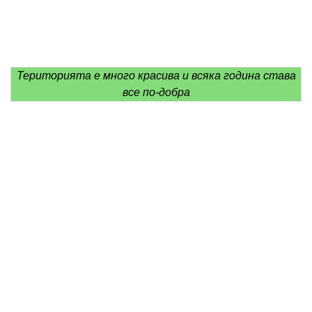
Територията е много красива и всяка година става
все по-добра