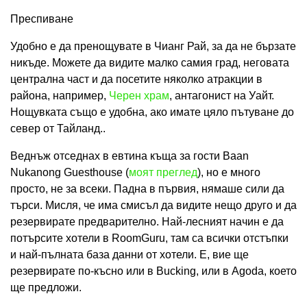
Преспиване
Удобно е да пренощувате в Чианг Рай, за да не бързате
никъде. Можете да видите малко самия град, неговата
централна част и да посетите няколко атракции в
района, например,
Черен храм
, антагонист на Уайт.
Нощувката също е удобна, ако имате цяло пътуване до
север от Тайланд..
Веднъж отседнах в евтина къща за гости Baan
Nukanong Guesthouse (
моят преглед
), но е много
просто, не за всеки. Падна в първия, нямаше сили да
търси. Мисля, че има смисъл да видите нещо друго и да
резервирате предварително. Най-лесният начин е да
потърсите хотели в RoomGuru, там са всички отстъпки
и най-пълната база данни от хотели. Е, вие ще
резервирате по-късно или в Bucking, или в Agoda, което
ще предложи.