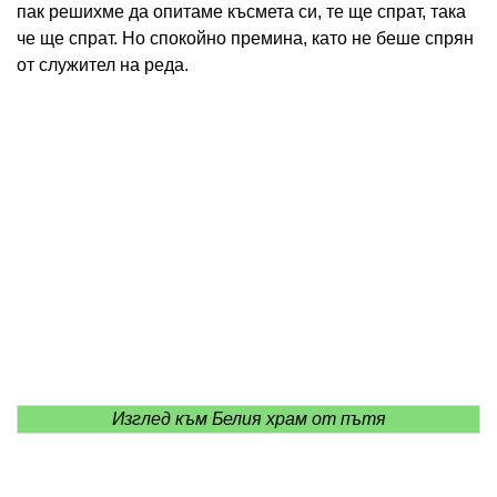
пак решихме да опитаме късмета си, те ще спрат, така
че ще спрат. Но спокойно премина, като не беше спрян
от служител на реда.
Изглед към Белия храм от пътя