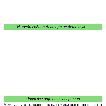
И преди година Аватара не беше тук ...
Част все още не е завършена
Между другото, правенето на снимки във вътрешността