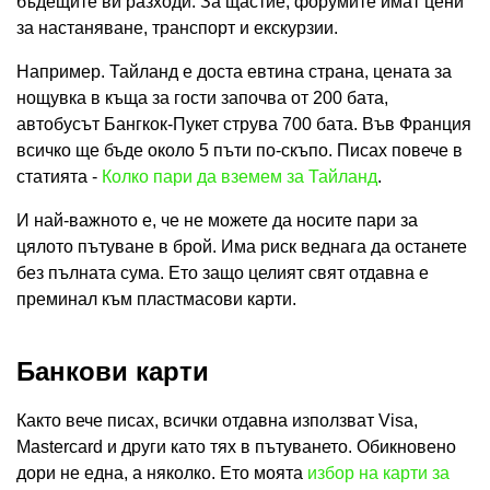
бъдещите ви разходи. За щастие, форумите имат цени
за настаняване, транспорт и екскурзии.
Например. Тайланд е доста евтина страна, цената за
нощувка в къща за гости започва от 200 бата,
автобусът Бангкок-Пукет струва 700 бата. Във Франция
всичко ще бъде около 5 пъти по-скъпо. Писах повече в
статията -
Колко пари да вземем за Тайланд
.
И най-важното е, че не можете да носите пари за
цялото пътуване в брой. Има риск веднага да останете
без пълната сума. Ето защо целият свят отдавна е
преминал към пластмасови карти.
Банкови карти
Както вече писах, всички отдавна използват Visa,
Mastercard и други като тях в пътуването. Обикновено
дори не една, а няколко. Ето моята
избор на карти за