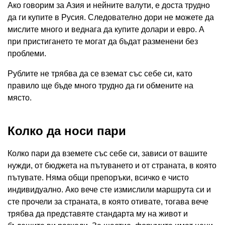
Ако говорим за Азия и нейните валути, е доста трудно
да ги купите в Русия. Следователно дори не можете да
мислите много и веднага да купите долари и евро. А
при пристигането те могат да бъдат разменени без
проблеми.
Рублите не трябва да се вземат със себе си, като
правило ще бъде много трудно да ги обмените на
място.
Колко да носи пари
Колко пари да вземете със себе си, зависи от вашите
нужди, от бюджета на пътуването и от страната, в която
пътувате. Няма общи препоръки, всичко е чисто
индивидуално. Ако вече сте измислили маршрута си и
сте прочели за страната, в която отивате, тогава вече
трябва да представяте стандарта му на живот и