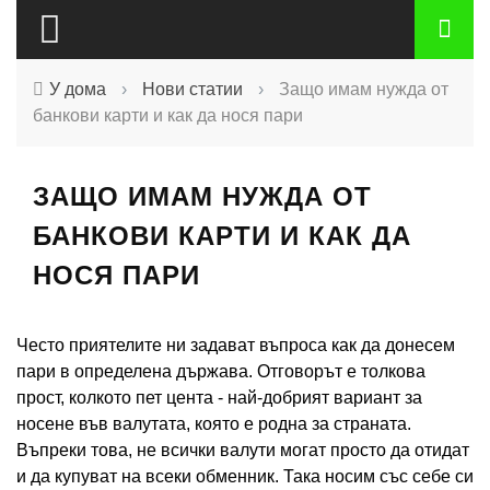
У дома
›
Нови статии
›
Защо имам нужда от
банкови карти и как да нося пари
ЗАЩО ИМАМ НУЖДА ОТ
БАНКОВИ КАРТИ И КАК ДА
НОСЯ ПАРИ
Често приятелите ни задават въпроса как да донесем
пари в определена държава. Отговорът е толкова
прост, колкото пет цента - най-добрият вариант за
носене във валутата, която е родна за страната.
Въпреки това, не всички валути могат просто да отидат
и да купуват на всеки обменник. Така носим със себе си