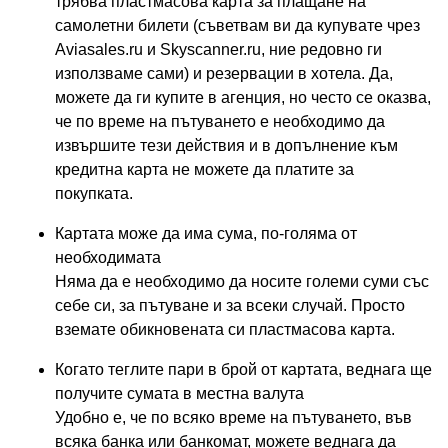
трябва пластмасова карта за плащане на
самолетни билети (съветвам ви да купувате чрез
Aviasales.ru и Skyscanner.ru, ние редовно ги
използваме сами) и резервации в хотела. Да,
можете да ги купите в агенция, но често се оказва,
че по време на пътуването е необходимо да
извършите тези действия и в допълнение към
кредитна карта не можете да платите за
покупката.
Картата може да има сума, по-голяма от
необходимата
Няма да е необходимо да носите големи суми със
себе си, за пътуване и за всеки случай. Просто
вземате обикновената си пластмасова карта.
Когато теглите пари в брой от картата, веднага ще
получите сумата в местна валута
Удобно е, че по всяко време на пътуването, във
всяка банка или банкомат, можете веднага да