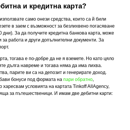
ебитна и кредитна карта?
използвате само онези средства, които са й били
лезете в заем с възможност за безлихвено погасяване
 дни). За да получите кредитна банкова карта, може
и за работа и други допълнителни документи. За
орт.
рта, тогава е по-добре да не я вземете. Но като цяло
ите дълга навреме и тогава няма да има лихва.
а, парите ви са на депозит и генерирате доход.
хубави бонуси под формата на
пари обратно
,
 харесвам условията на картата Tinkoff AllAgency,
дяща за пътешественици. И имам две дебитни карти: