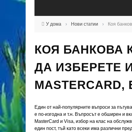
У дома
›
Нови статии
›
Коя банков
КОЯ БАНКОВА 
ДА ИЗБЕРЕТЕ И 
MASTERCARD, 
Един от най-популярните въпроси за пътува
е по-изгодна и т.н. Въпросът е обширен и в
MasterCard и Visa, избор на клас на обслужв
един пост, тъй като всеки има различни пре