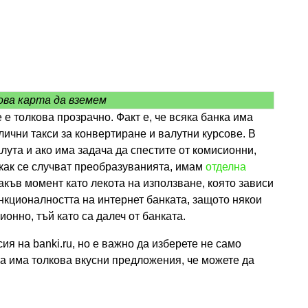
ова карта да вземем
 е толкова прозрачно. Факт е, че всяка банка има
лични такси за конвертиране и валутни курсове. В
лута и ако има задача да спестите от комисионни,
 как се случват преобразуванията, имам
отделна
акъв момент като лекота на използване, която зависи
нкционалността на интернет банката, защото някои
онно, тъй като са далеч от банката.
ия на banki.ru, но е важно да изберете не само
га има толкова вкусни предложения, че можете да