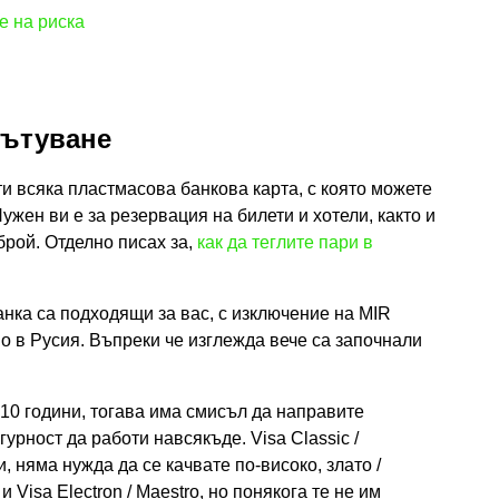
е на риска
пътуване
ти всяка пластмасова банкова карта, с която можете
ужен ви е за резервация на билети и хотели, както и
брой. Отделно писах за,
как да теглите пари в
банка са подходящи за вас, с изключение на MIR
мо в Русия. Въпреки че изглежда вече са започнали
 10 години, тогава има смисъл да направите
гурност да работи навсякъде. Visa Classic /
и, няма нужда да се качвате по-високо, злато /
 Visa Electron / Maestro, но понякога те не им