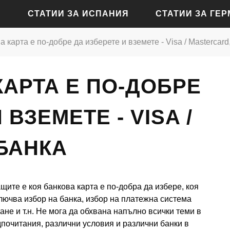
СТАТИИ ЗА ИСПАНИЯ
СТАТИИ ЗА ГЕ
а карта е по-добре да изберете и вземете - Visa / Mastercard
СТАТИИ ЗА АЛИКАНТЕ
СТАТИИ ЗА БАДЕН-Б
КАРТА Е ПО-ДОБРЕ
СТАТИИ ЗА БАРСЕЛОНА
СТАТИИ ЗА БЕРЛИН
СТАТИИ ЗА МАДРИД
СТАТИИ ЗА КЬОЛН
ВЗЕМЕТЕ - VISA /
СТАТИИ ЗА СЕВИЛЯ
СТАТИИ ЗА ДРЕЗДЕН
БАНКА
СТАТИИ ЗА ВАЛЕНСИЯ
СТАТИИ ЗА ФРАНКФУ
СТАТИИ ЗА ХАМБУРГ
щите е коя банкова карта е по-добра да избере, коя
СТАТИИ ЗА МЮНХЕН
ключва избор на банка, избор на платежна система
ане и т.н. Не мога да обхвана напълно всички теми в
дпочитания, различни условия и различни банки в