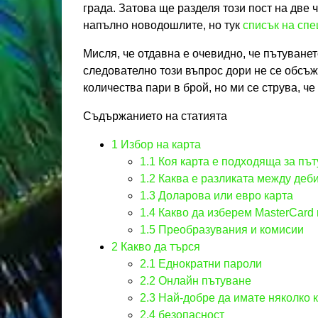
града. Затова ще разделя този пост на две ч
напълно новодошлите, но тук
списък на спе
Мисля, че отдавна е очевидно, че пътуванет
следователно този въпрос дори не се обсъж
количества пари в брой, но ми се струва, че
Съдържанието на статията
1
Избор на карта
1.1
Коя карта е подходяща за пъ
1.2
Каква е разликата между деби
1.3
Доларова или евро карта
1.4
Какво да изберем MasterCard 
1.5
Преобразувания и комисии
2
Какво да търся
2.1
Еднократни пароли
2.2
Онлайн пътуване
2.3
Най-добре да имате няколко к
2.4
безопасност