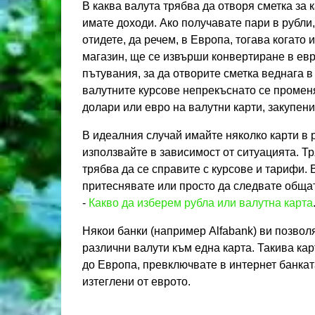
В каква валута трябва да отворя сметка за 
имате доходи. Ако получавате пари в рубли, 
отидете, да речем, в Европа, тогава когато 
магазин, ще се извърши конвертиране в евр
пътувания, за да отворите сметка веднага в
валутните курсове непрекъснато се променя
долари или евро на валутни карти, закупени
В идеалния случай имайте няколко карти в р
използвайте в зависимост от ситуацията. Тр
трябва да се справите с курсове и тарифи. 
притеснявате или просто да следвате обща
-
Какво да изберем рубла или валутна карта
Някои банки (например Alfabank) ви позвол
различни валути към една карта. Такива карт
до Европа, превключвате в интернет банкат
изтеглени от еврото.