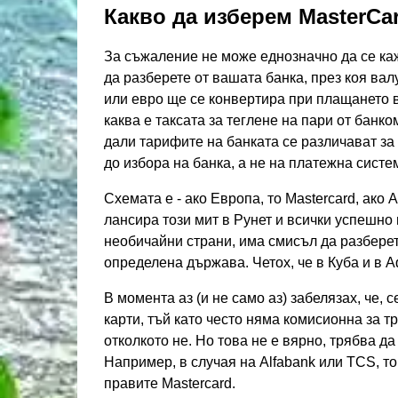
Какво да изберем MasterCar
За съжаление не може еднозначно да се каж
да разберете от вашата банка, през коя вал
или евро ще се конвертира при плащането в 
каква е таксата за теглене на пари от банк
дали тарифите на банката се различават за
до избора на банка, а не на платежна систе
Схемата е - ако Европа, то Mastercard, ако 
лансира този мит в Рунет и всички успешно 
необичайни страни, има смисъл да разберет
определена държава. Четох, че в Куба и в 
В момента аз (и не само аз) забелязах, че, c
карти, тъй като често няма комисионна за тр
отколкото не. Но това не е вярно, трябва д
Например, в случая на Alfabank или TCS, то
правите Mastercard.