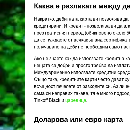
Каква е разликата между д
Накратко, дебитната карта ви позволява да 
кредитирани. И кредит - позволява ви да в
през гратисния период (обикновено около 50
да се нуждаете от всякакъв вид сертификат
получаване на дебит е необходим само пасп
Ако не знаете как да използвате кредитна ка
нещата са добри и просто трябва да изплат
Междувременно използвате кредитни средств
Също така, кредитните карти често дават 
всъщност печелете от разходите си. Аз лично
сама си направих такава, тя е много подхо
Tinkoff Black и
царевица
.
Доларова или евро карта