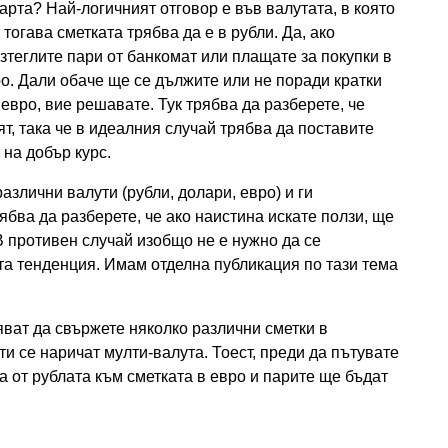
карта? Най-логичният отговор е във валутата, в която
тогава сметката трябва да е в рубли. Да, ако
изтеглите пари от банкомат или плащате за покупки в
о. Дали обаче ще се дължите или не поради кратки
 евро, вие решавате. Тук трябва да разберете, че
т, така че в идеалния случай трябва да поставите
 на добър курс.
азлични валути (рубли, долари, евро) и ги
ябва да разберете, че ако наистина искате ползи, ще
В противен случай изобщо не е нужно да се
та тенденция. Имам отделна публикация по тази тема
.
яват да свържете няколко различни сметки в
и се наричат ​​мулти-валута. Тоест, преди да пътувате
а от рублата към сметката в евро и парите ще бъдат