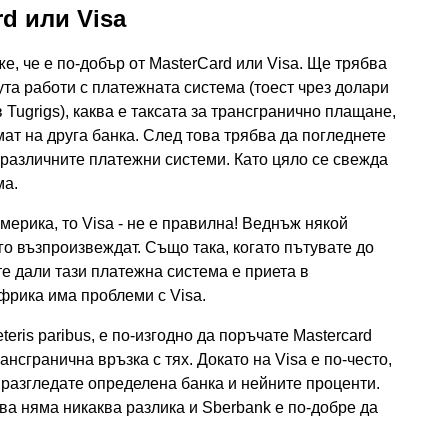
d или Visa
е, че е по-добър от MasterCard или Visa. Ще трябва
ута работи с платежната система (тоест чрез долари
Tugrigs), каква е таксата за трансгранично плащане,
омат на друга банка. След това трябва да погледнете
 различните платежни системи. Като цяло се свежда
ма.
Америка, то Visa - не е правилна! Веднъж някой
го възпроизвеждат. Също така, когато пътувате до
е дали тази платежна система е приета в
Африка има проблеми с Visa.
eteris paribus, е по-изгодно да поръчате Mastercard
ансгранична връзка с тях. Докато на Visa е по-често,
а разгледате определена банка и нейните проценти.
ва няма никаква разлика и Sberbank е по-добре да