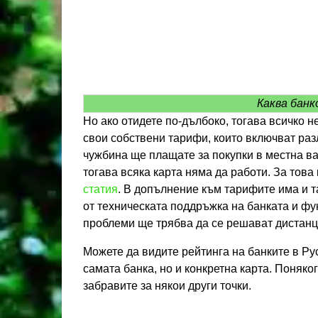
Каква банк
Но ако отидете по-дълбоко, тогава всичко не
свои собствени тарифи, които включват раз
чужбина ще плащате за покупки в местна ва
тогава всяка карта няма да работи. За това
статия
. В допълнение към тарифите има и т
от техническата поддръжка на банката и фу
проблеми ще трябва да се решават дистанци
Можете да видите рейтинга на банките в Рус
самата банка, но и конкретна карта. Поняко
забравите за някои други точки.