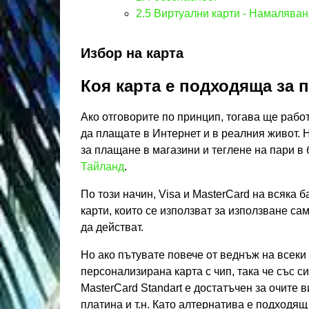
2.5
Виртуални карти - Намаляван
Избор на карта
Коя карта е подходяща за 
Ако отговорите по принцип, тогава ще рабо
да плащате в Интернет и в реалния живот. Н
за плащане в магазини и теглене на пари в 
Тайланд
.
По този начин, Visa и MasterCard на всяка 
карти, които се използват за използване са
да действат.
Но ако пътувате повече от веднъж на всеки
персонализирана карта с чип, така че със си
MasterCard Standart е достатъчен за очите в
платина и т.н. Като алтернатива е подходящ и