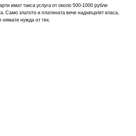
арти имат такса услуга от около 500-1000 рубли
а. Само златото и платината вече надхвърлят класа,
е нямате нужда от тях.