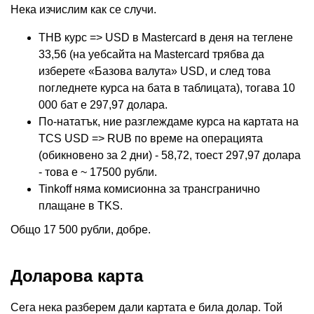
Нека изчислим как се случи.
THB курс => USD в Mastercard в деня на теглене
33,56 (на уебсайта на Mastercard трябва да
изберете «Базова валута» USD, и след това
погледнете курса на бата в таблицата), тогава 10
000 бат е 297,97 долара.
По-нататък, ние разглеждаме курса на картата на
TCS USD => RUB по време на операцията
(обикновено за 2 дни) - 58,72, тоест 297,97 долара
- това е ~ 17500 рубли.
Tinkoff няма комисионна за трансгранично
плащане в TKS.
Общо 17 500 рубли, добре.
Доларова карта
Сега нека разберем дали картата е била долар. Той