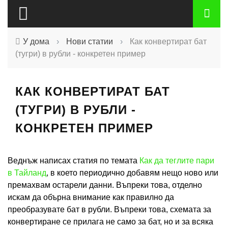
У дома
›
Нови статии
›
Как конвертират бат
(тугри) в рубли - конкретен пример
КАК КОНВЕРТИРАТ БАТ
(ТУГРИ) В РУБЛИ -
КОНКРЕТЕН ПРИМЕР
Веднъж написах статия по темата
Как да теглите пари
в Тайланд
, в което периодично добавям нещо ново или
премахвам остарели данни. Въпреки това, отделно
искам да обърна внимание как правилно да
преобразувате бат в рубли. Въпреки това, схемата за
конвертиране се прилага не само за бат, но и за всяка