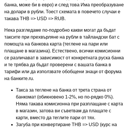
банка, може би в евро) и след това Има преобразуване
на долари в рубли. Тоест схемата в повечето случаи е
такава THB => USD => RUB.
Нека разгледаме по-подробно какви могат да бъдат
таксите при прехвърляне на рубли в тайландски бат с
помощта на банкова карта (теглене на пари или
плащане в магазина). Естествено, всички комисионни
се различават в зависимост от конкретната руска банка
и те трябва да бъдат проверени с вашата банка в
тарифи или да използвате обобщени знаци от форума
на банките.ru.
Такса за теглене на банка от трета страна от
банкомат (обикновено 1-2%, но по-рядко 0%).
Няма такава комисионна при разплащане с карта
в магазин, затова ви съветвам да плащате с
карти, вместо да теглите пари от тях.
Загуба при конвертиране THB => USD (курс на