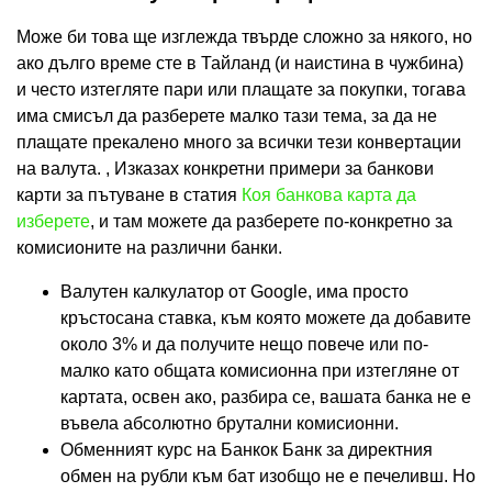
Може би това ще изглежда твърде сложно за някого, но
ако дълго време сте в Тайланд (и наистина в чужбина)
и често изтегляте пари или плащате за покупки, тогава
има смисъл да разберете малко тази тема, за да не
плащате прекалено много за всички тези конвертации
на валута. , Изказах конкретни примери за банкови
карти за пътуване в статия
Коя банкова карта да
изберете
, и там можете да разберете по-конкретно за
комисионите на различни банки.
Валутен калкулатор от Google, има просто
кръстосана ставка, към която можете да добавите
около 3% и да получите нещо повече или по-
малко като общата комисионна при изтегляне от
картата, освен ако, разбира се, вашата банка не е
въвела абсолютно брутални комисионни.
Обменният курс на Банкок Банк за директния
обмен на рубли към бат изобщо не е печеливш. Но