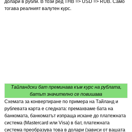
долари в рубли. В този ред THB => USD => RUB. Само
тогава реалният валутен курс.
Тайландски бат преминава към курс на рублата,
батът значително се повишава
Схемата за конвертиране по примера на Тайланд и
рублевата карта е следната: премахваме бата на
банкомата, банкоматът изпраща искане до платежната
система (Mastercard или Visa) в бат, платежната
система преобразува това в долари (зависи от вашата