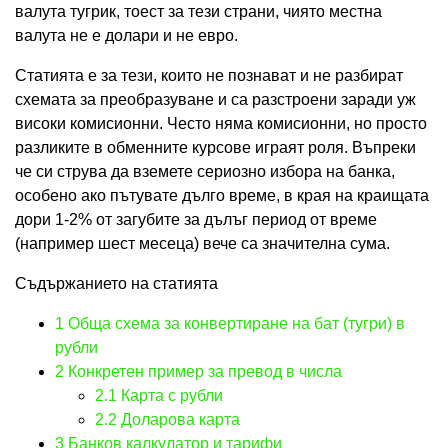
валута тугрик, тоест за тези страни, чиято местна
валута не е долари и не евро.
Статията е за тези, които не познават и не разбират
схемата за преобразуване и са разстроени заради уж
високи комисионни. Често няма комисионни, но просто
разликите в обменните курсове играят роля. Въпреки
че си струва да вземете сериозно избора на банка,
особено ако пътувате дълго време, в края на краищата
дори 1-2% от загубите за дълъг период от време
(например шест месеца) вече са значителна сума.
Съдържанието на статията
1
Обща схема за конвертиране на бат (тугри) в
рубли
2
Конкретен пример за превод в числа
2.1
Карта с рубли
2.2
Доларова карта
3
Банков калкулатор и тарифи