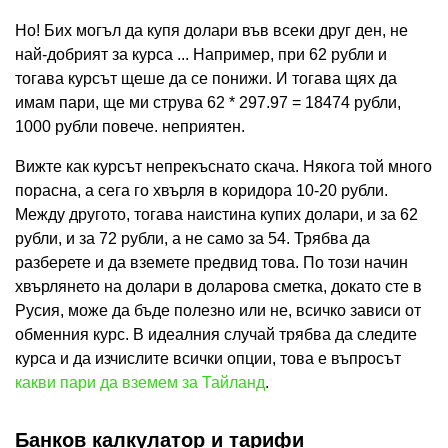
Но! Бих могъл да купя долари във всеки друг ден, не
най-добрият за курса ... Например, при 62 рубли и
тогава курсът щеше да се понижи. И тогава щях да
имам пари, ще ми струва 62 * 297.97 = 18474 рубли,
1000 рубли повече. неприятен.
Вижте как курсът непрекъснато скача. Някога той много
порасна, а сега го хвърля в коридора 10-20 рубли.
Между другото, тогава наистина купих долари, и за 62
рубли, и за 72 рубли, а не само за 54. Трябва да
разберете и да вземете предвид това. По този начин
хвърлянето на долари в доларова сметка, докато сте в
Русия, може да бъде полезно или не, всичко зависи от
обменния курс. В идеалния случай трябва да следите
курса и да изчислите всички опции, това е въпросът
какви пари да вземем за Тайланд
.
Банков калкулатор и тарифи