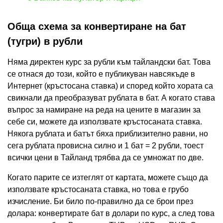
Обща схема за конвертиране на бат
(тугри) в рубли
Няма директен курс за рубли към тайландски бат. Това
се отнася до този, който е публикуван навсякъде в
Интернет (кръстосана ставка) и според който хората са
свикнали да преобразуват рублата в бат. А когато става
въпрос за намиране на реда на цените в магазин за
себе си, можете да използвате кръстосаната ставка.
Някога рублата и батът бяха приблизително равни, но
сега рублата провисна силно и 1 бат = 2 рубли, тоест
всички цени в Тайланд трябва да се умножат по две.
Когато парите се изтеглят от картата, можете също да
използвате кръстосаната ставка, но това е грубо
изчисление. Би било по-правилно да се брои през
долара: конвертирате бат в долари по курс, а след това