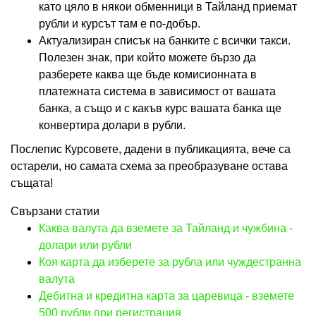
като цяло в някои обменници в Тайланд приемат
рубли и курсът там е по-добър.
Актуализиран списък на банките с всички такси.
Полезен знак, при който можете бързо да
разберете каква ще бъде комисионната в
платежната система в зависимост от вашата
банка, а също и с какъв курс вашата банка ще
конвертира долари в рубли.
Послепис Курсовете, дадени в публикацията, вече са
остарели, но самата схема за преобразуване остава
същата!
Свързани статии
Каква валута да вземете за Тайланд и чужбина -
долари или рубли
Коя карта да изберете за рубла или чуждестранна
валута
Дебитна и кредитна карта за царевица - вземете
500 рубли при регистрация