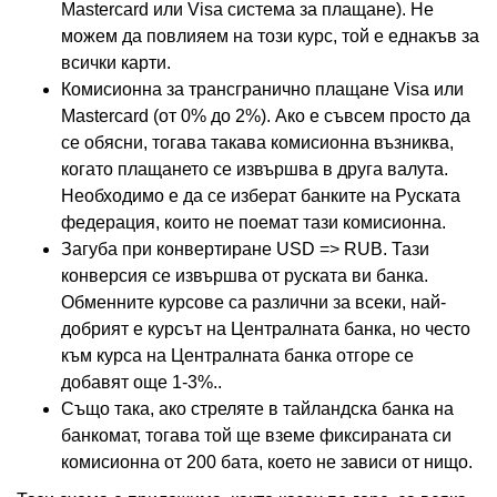
Mastercard или Visa система за плащане). Не
можем да повлияем на този курс, той е еднакъв за
всички карти.
Комисионна за трансгранично плащане Visa или
Mastercard (от 0% до 2%). Ако е съвсем просто да
се обясни, тогава такава комисионна възниква,
когато плащането се извършва в друга валута.
Необходимо е да се изберат банките на Руската
федерация, които не поемат тази комисионна.
Загуба при конвертиране USD => RUB. Тази
конверсия се извършва от руската ви банка.
Обменните курсове са различни за всеки, най-
добрият е курсът на Централната банка, но често
към курса на Централната банка отгоре се
добавят още 1-3%..
Също така, ако стреляте в тайландска банка на
банкомат, тогава той ще вземе фиксираната си
комисионна от 200 бата, което не зависи от нищо.