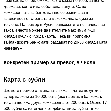
Тази схема е приложима, както казах по-горе, за всяка
държава, която има собствена валута. Само
комисионната за банкомат ще се различава в
зависимост от страната и максималната сума за
теглене. Например в Русия банкоматите не начисляват
такса и често можете да изтеглите максимум 7-10
хиляди рубли с чужда карта. Нека ви припомня,
тайландските банкомати раздават по 20-30 хиляди бата
наведнъж.
Конкретен пример за превод в числа
Карта с рубли
Вземете пример от миналата зима. Платих покупки в
супермаркета за 10 000 бата (ако наемах в банкомат,
тогава ще има друга комисионна от 200 бата). Около 17
500 рубли са изтеглени от дебита ми за рубли Tinkoff.