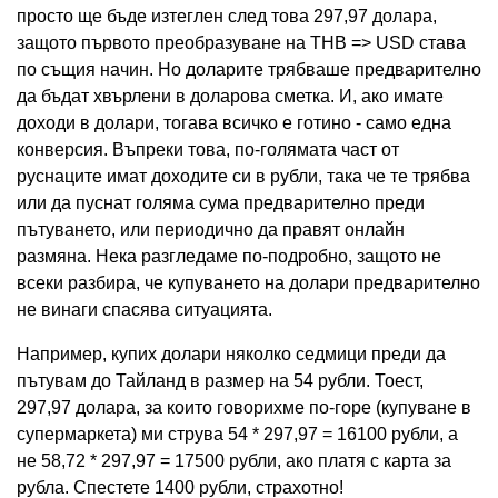
просто ще бъде изтеглен след това 297,97 долара,
защото първото преобразуване на THB => USD става
по същия начин. Но доларите трябваше предварително
да бъдат хвърлени в доларова сметка. И, ако имате
доходи в долари, тогава всичко е готино - само една
конверсия. Въпреки това, по-голямата част от
руснаците имат доходите си в рубли, така че те трябва
или да пуснат голяма сума предварително преди
пътуването, или периодично да правят онлайн
размяна. Нека разгледаме по-подробно, защото не
всеки разбира, че купуването на долари предварително
не винаги спасява ситуацията.
Например, купих долари няколко седмици преди да
пътувам до Тайланд в размер на 54 рубли. Тоест,
297,97 долара, за които говорихме по-горе (купуване в
супермаркета) ми струва 54 * 297,97 = 16100 рубли, а
не 58,72 * 297,97 = 17500 рубли, ако платя с карта за
рубла. Спестете 1400 рубли, страхотно!