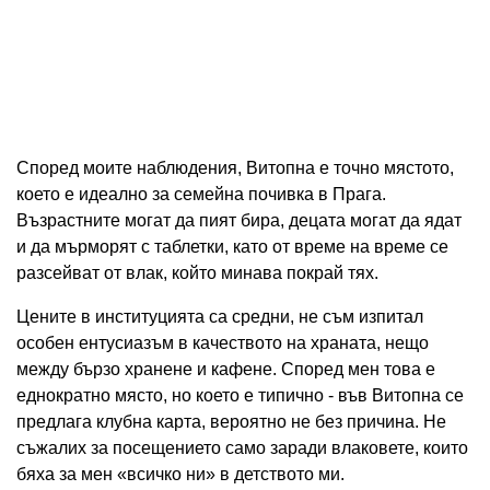
Според моите наблюдения, Витопна е точно мястото,
което е идеално за семейна почивка в Прага.
Възрастните могат да пият бира, децата могат да ядат
и да мърморят с таблетки, като от време на време се
разсейват от влак, който минава покрай тях.
Цените в институцията са средни, не съм изпитал
особен ентусиазъм в качеството на храната, нещо
между бързо хранене и кафене. Според мен това е
еднократно място, но което е типично - във Витопна се
предлага клубна карта, вероятно не без причина. Не
съжалих за посещението само заради влаковете, които
бяха за мен «всичко ни» в детството ми.