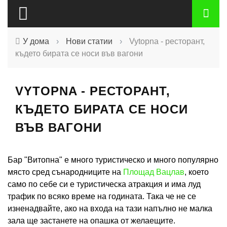
У дома
›
Нови статии
›
Vytopna - ресторант,
където бирата се носи във вагони
VYTOPNA - РЕСТОРАНТ,
КЪДЕТО БИРАТА СЕ НОСИ
ВЪВ ВАГОНИ
Бар "Витопна" е много туристическо и много популярно
място сред сънародниците на
Площад Вацлав
, което
само по себе си е туристическа атракция и има луд
трафик по всяко време на годината. Така че не се
изненадвайте, ако на входа на тази напълно не малка
зала ще застанете на опашка от желаещите.