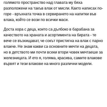
голямото пространство над главата му бяха
разположени на такъв влак от мисли. Както написах по-
горе - връхната точка в сервирането на напитки във
влака, който се вози по всички маси.
Доста хора с деца, които са дълбоко в барабана за
качеството на храната и асортимента на бирата - те
вече се възхищават, че сокът пристигна на влак с парно
влакче. Не знам какви са основните мечти на децата,
но в детството ми почти всеки втори човек мечтаеше за
железницата. И ето я, голяма, красива, самите влакове
вървят и тези влакове на много различни модели.