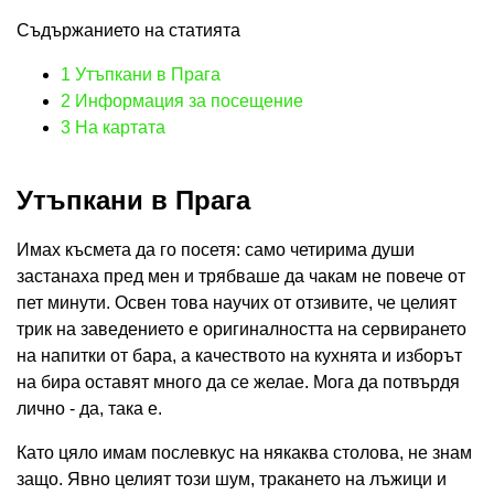
Съдържанието на статията
1
Утъпкани в Прага
2
Информация за посещение
3
На картата
Утъпкани в Прага
Имах късмета да го посетя: само четирима души
застанаха пред мен и трябваше да чакам не повече от
пет минути. Освен това научих от отзивите, че целият
трик на заведението е оригиналността на сервирането
на напитки от бара, а качеството на кухнята и изборът
на бира оставят много да се желае. Мога да потвърдя
лично - да, така е.
Като цяло имам послевкус на някаква столова, не знам
защо. Явно целият този шум, тракането на лъжици и