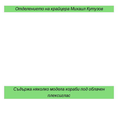
Отделението на крайцера Михаил Кутузов
Съдържа няколко модела кораби под облачен
плексиглас