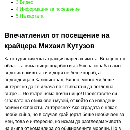
3
Видео
4
Информация за посещение
5
На картата
Впечатления от посещение на
крайцера Михаил Кутузов
Като туристическа атракция харесах имота. Всъщност в
областта няма нищо подобно и аз бях на кораба само
веднъж в живота си и дори не беше кораб, а
подводница в Калининград. Вярно, много ми беше
интересно да се изкача по стълбата и да погледна
вътре ... Но вътре няма почти нищо! Представете си
сградата на обикновен музей, от който са извадени
всички експонати. Интересно? Ако сградата е някак
необичайна, но в случая крайцерът беше необичаен за
мен, това е интересно, но искам да разгледам живота
на екипа от командира до обикновените моряци. Но в