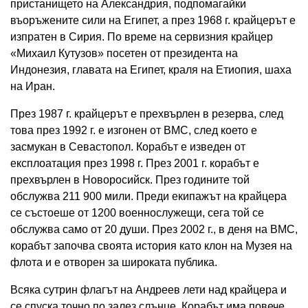
пристанището на Александрия, подпомагайки
въоръжените сили на Египет, а през 1968 г. крайцерът е
изпратен в Сирия. По време на сервизния крайцер
«Михаил Кутузов» посетен от президента на
Индонезия, главата на Египет, краля на Етиопия, шаха
на Иран.
През 1987 г. крайцерът е прехвърлен в резерва, след
това през 1992 г. е изгонен от ВМС, след което е
засмукан в Севастопол. Корабът е изведен от
експлоатация през 1998 г. През 2001 г. корабът е
прехвърлен в Новоросийск. През годините той
обслужва 211 900 мили. Преди екипажът на крайцера
се състоеше от 1200 военнослужещи, сега той се
обслужва само от 20 души. През 2002 г., в деня на ВМС,
корабът започва своята история като клон на Музея на
флота и е отворен за широката публика.
Всяка сутрин флагът на Андреев лети над крайцера и
се спуска точно по залез слънце. Корабът има повече