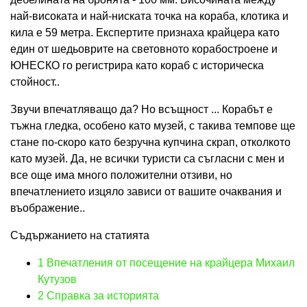
най-високата и най-ниската точка на кораба, клотика и
кила е 59 метра. Експертите признаха крайцера като
един от шедьоврите на световното корабостроене и
ЮНЕСКО го регистрира като кораб с историческа
стойност..
Звучи впечатляващо да? Но всъщност ... Корабът е
тъжна гледка, особено като музей, с такива темпове ще
стане по-скоро като безручна купчина скрап, отколкото
като музей. Да, не всички туристи са съгласни с мен и
все още има много положителни отзиви, но
впечатлението изцяло зависи от вашите очаквания и
въображение..
Съдържанието на статията
1
Впечатления от посещение на крайцера Михаил
Кутузов
2
Справка за историята