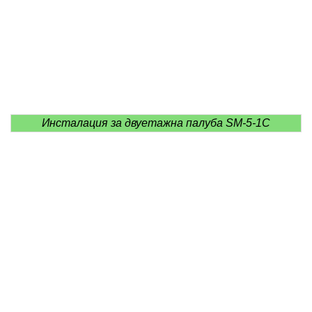
Инсталация за двуетажна палуба SM-5-1C