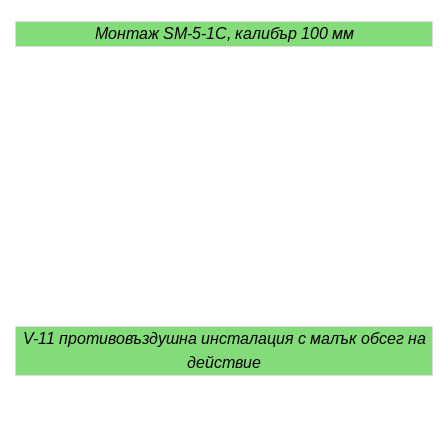
Монтаж SM-5-1C, калибър 100 мм
V-11 противовъздушна инсталация с малък обсег на
действие