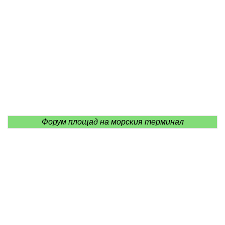
Форум площад на морския терминал