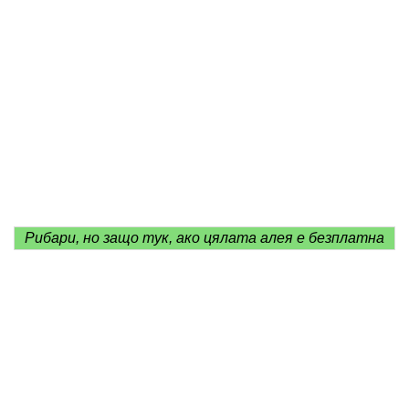
Рибари, но защо тук, ако цялата алея е безплатна