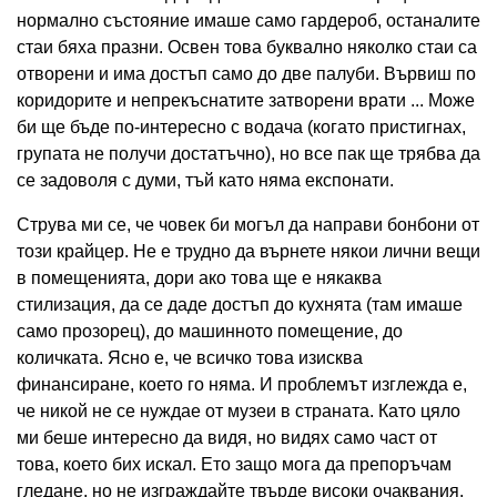
нормално състояние имаше само гардероб, останалите
стаи бяха празни. Освен това буквално няколко стаи са
отворени и има достъп само до две палуби. Вървиш по
коридорите и непрекъснатите затворени врати ... Може
би ще бъде по-интересно с водача (когато пристигнах,
групата не получи достатъчно), но все пак ще трябва да
се задоволя с думи, тъй като няма експонати.
Струва ми се, че човек би могъл да направи бонбони от
този крайцер. Не е трудно да върнете някои лични вещи
в помещенията, дори ако това ще е някаква
стилизация, да се даде достъп до кухнята (там имаше
само прозорец), до машинното помещение, до
количката. Ясно е, че всичко това изисква
финансиране, което го няма. И проблемът изглежда е,
че никой не се нуждае от музеи в страната. Като цяло
ми беше интересно да видя, но видях само част от
това, което бих искал. Ето защо мога да препоръчам
гледане, но не изграждайте твърде високи очаквания.