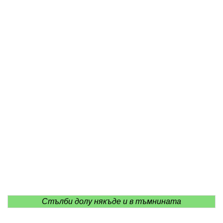
Стълби долу някъде и в тъмнината