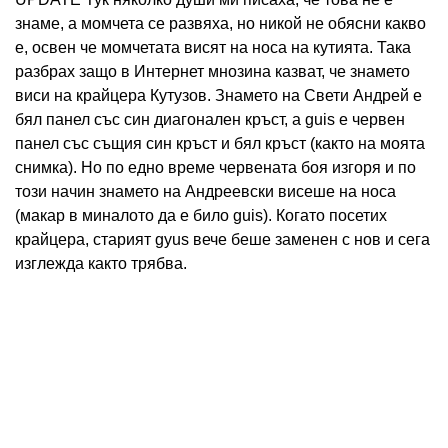
знаме, а момчета се развяха, но никой не обясни какво
е, освен че момчетата висят на носа на кутията. Така
разбрах защо в Интернет мнозина казват, че знамето
виси на крайцера Кутузов. Знамето на Свети Андрей е
бял панел със син диагонален кръст, а guis е червен
панел със същия син кръст и бял кръст (както на моята
снимка). Но по едно време червената боя изгоря и по
този начин знамето на Андреевски висеше на носа
(макар в миналото да е било guis). Когато посетих
крайцера, старият gyus вече беше заменен с нов и сега
изглежда както трябва.