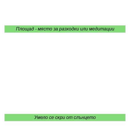
Площад - място за разходки или медитации
Умело се скри от слънцето