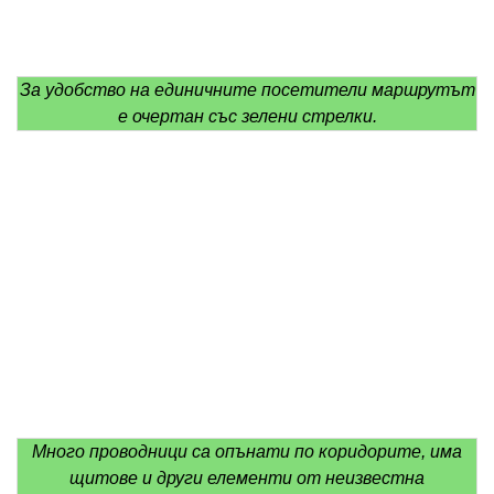
За удобство на единичните посетители маршрутът
е очертан със зелени стрелки.
Много проводници са опънати по коридорите, има
щитове и други елементи от неизвестна