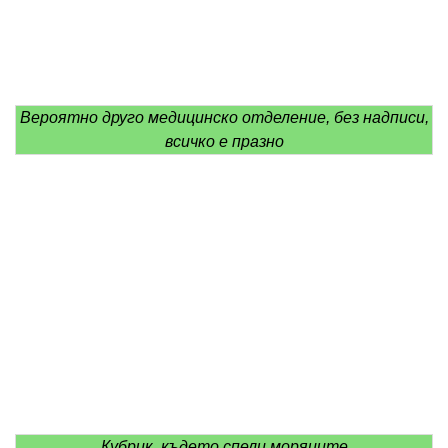
Вероятно друго медицинско отделение, без надписи,
всичко е празно
Кубрик, където спели моряците