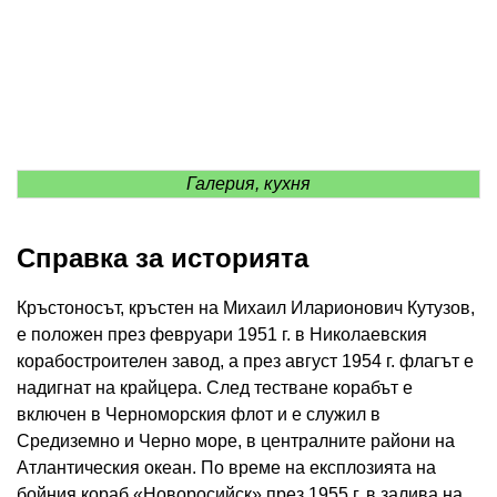
Галерия, кухня
Справка за историята
Кръстоносът, кръстен на Михаил Иларионович Кутузов,
е положен през февруари 1951 г. в Николаевския
корабостроителен завод, а през август 1954 г. флагът е
надигнат на крайцера. След тестване корабът е
включен в Черноморския флот и е служил в
Средиземно и Черно море, в централните райони на
Атлантическия океан. По време на експлозията на
бойния кораб «Новоросийск» през 1955 г. в залива на