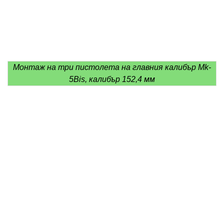
Монтаж на три пистолета на главния калибър Mk-
5Bis, калибър 152,4 мм