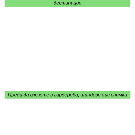
дестинация
Преди да влезете в гардероба, щандове със снимки