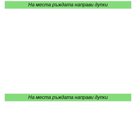
На места ръждата направи дупки
На места ръждата направи дупки