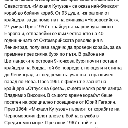
Севастопол, «Михаил Кутузов» се оказа най-близкият
кораб до бойния кораб. От 93 души, изпратени от
крайцера, за да помогнат на екипажа «Новоросийск»,
27 умира.През 1957 г. крайцерът марширува около
Европа и, отправяйки се към честването на 40-
годишнината от Октомврийската революция в
Ленинград, получава задача: да провери кораба, за да
премине през силна буря по пътя. В района на
Шетландските острови 9-точкова буря почти постави
крайцера на борда, той бе повреден, но оцеля и стигна
до Ленинград, а след ремонта участва в празничен
парад по Нева. През 1961 г. филмът е заснет на
крайцера «Отпуск на брега», където малка роля изигра
Владимир Висоцки. В същото време корабът беше
посетен на официално посещение от Юрий Гагарин.
През 1964г «Михаил Кутузов» първият от корабите на
Черноморския флот влезе в бойна служба в
Средиземно море. През юни 1967 г. той е в