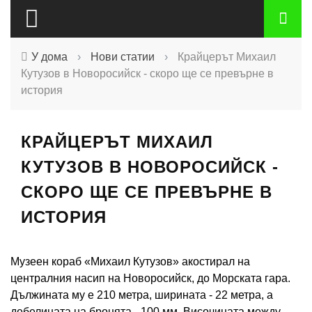
У дома
›
Нови статии
›
Крайцерът Михаил
Кутузов в Новоросийск - скоро ще се превърне в
история
КРАЙЦЕРЪТ МИХАИЛ
КУТУЗОВ В НОВОРОСИЙСК -
СКОРО ЩЕ СЕ ПРЕВЪРНЕ В
ИСТОРИЯ
Музеен кораб «Михаил Кутузов» акостирал на
централния насип на Новоросийск, до Морската гара.
Дължината му е 210 метра, ширината - 22 метра, а
дебелината на бронята - 100 мм. Височината между