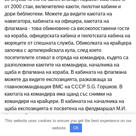
от 2000 стаи, включително каюти, пилотни кабини и
дори библиотеки. Можете да видите каютата на
навигатора, кабината на офицера, каютата на
флагмана - това обикновено са високопоставени гости
на кораба, офицерската кабина и пилотската кабина на
моряците от спешната служба. Обиколката на крайцера
започва с артилерийската кула, след което
посетителите отиват в отряда на командира, където са
разположени каютите на командира, началника на
щаба и флагмана на кораба. В кабината на флагмана
можете да видите експозицията, разказваща за
главнокомандващия ВМС на СССР S.G. Горшков. В
каютата на командира има щанд със снимки на
командири на крайцери. В кабината на началника на
щаба експозицията е посветена на фелдмаршал М.И.
Кутузов. След проучване на основната калибърна кула,
This website uses cookies to ensure you get the best experience on our
обиколката продължава в пилотските кабини, където
website.
OK
можете да се запознаете с живота и моряците.