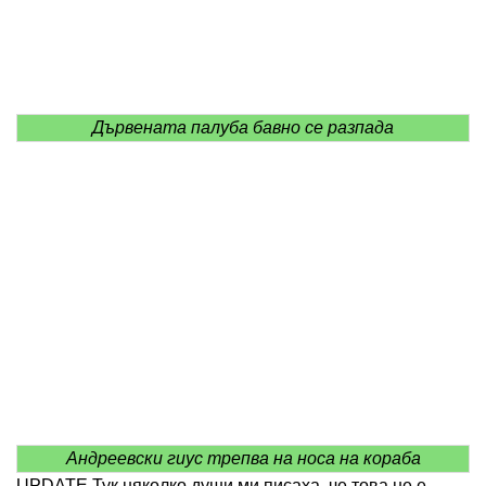
Дървената палуба бавно се разпада
Андреевски гиус трепва на носа на кораба
UPDATE Тук няколко души ми писаха, че това не е