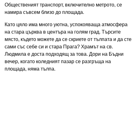
Общественият транспорт, включително метрото, се
намира съвсем близо до площада.
Като цяло има много уютна, успокояваща атмосфера
на стара църква в центъра на голям град. Търсите
място, където можете да се скриете от тълпата и да сте
сами със себе си и стара Прага? Храмът на св.
Людмила е доста подходящ за това. Дори на Бъдни
вечер, когато коледният пазар се разгръща на
площада, няма тълпа.