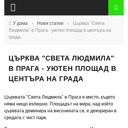
У дома
›
Нови статии
›
Църква "Света
Людмила" в Прага - уютен площад в центъра на
града
ЦЪРКВА "СВЕТА ЛЮДМИЛА"
В ПРАГА - УЮТЕН ПЛОЩАД В
ЦЕНТЪРА НА ГРАДА
Църквата "Света Людмила" в Прага е място, където
няма нищо излишно. Площадът на мира, над който
църквата доминира на височината си, е декориран в
средата с чист парк.