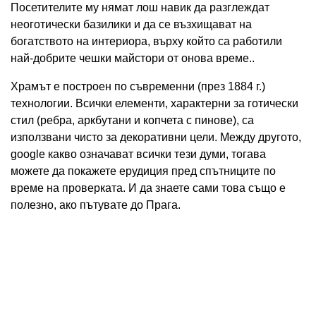
Посетителите му нямат лош навик да разглеждат
неоготически базилики и да се възхищават на
богатството на интериора, върху който са работили
най-добрите чешки майстори от онова време..
Храмът е построен по съвременни (през 1884 г.)
технологии. Всички елементи, характерни за готически
стил (ребра, аркбутани и копчета с пинове), са
използвани чисто за декоративни цели. Между другото,
google какво означават всички тези думи, тогава
можете да покажете ерудиция пред спътниците по
време на проверката. И да знаете сами това също е
полезно, ако пътувате до Прага.