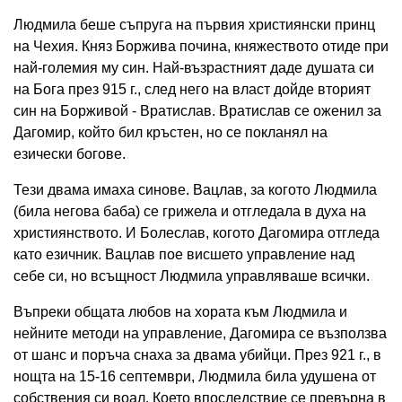
Людмила беше съпруга на първия християнски принц
на Чехия. Княз Боржива почина, княжеството отиде при
най-големия му син. Най-възрастният даде душата си
на Бога през 915 г., след него на власт дойде вторият
син на Борживой - Вратислав. Вратислав се оженил за
Дагомир, който бил кръстен, но се покланял на
езически богове.
Тези двама имаха синове. Вацлав, за когото Людмила
(била негова баба) се грижела и отгледала в духа на
християнството. И Болеслав, когото Дагомира отгледа
като езичник. Вацлав пое висшето управление над
себе си, но всъщност Людмила управляваше всички.
Въпреки общата любов на хората към Людмила и
нейните методи на управление, Дагомира се възползва
от шанс и поръча снаха за двама убийци. През 921 г., в
нощта на 15-16 септември, Людмила била удушена от
собствения си воал. Което впоследствие се превърна в