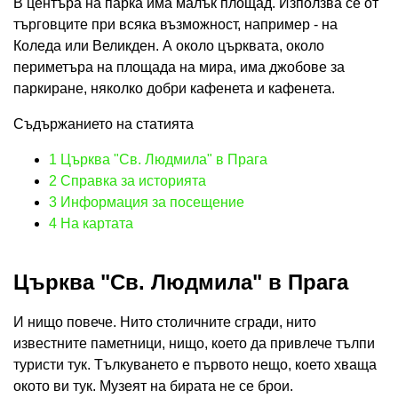
В центъра на парка има малък площад. Използва се от
търговците при всяка възможност, например - на
Коледа или Великден. А около църквата, около
периметъра на площада на мира, има джобове за
паркиране, няколко добри кафенета и кафенета.
Съдържанието на статията
1
Църква "Св. Людмила" в Прага
2
Справка за историята
3
Информация за посещение
4
На картата
Църква "Св. Людмила" в Прага
И нищо повече. Нито столичните сгради, нито
известните паметници, нищо, което да привлече тълпи
туристи тук. Тълкуването е първото нещо, което хваща
окото ви тук. Музеят на бирата не се брои.