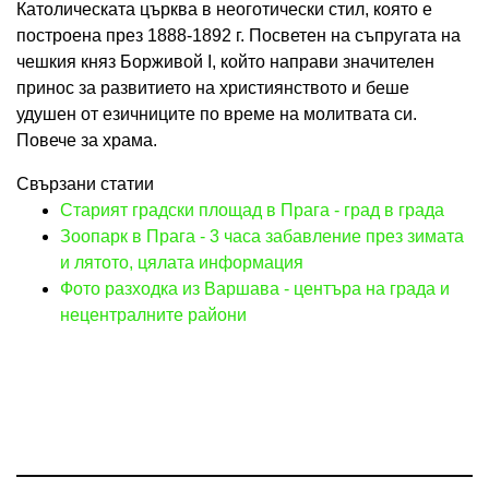
Католическата църква в неоготически стил, която е
построена през 1888-1892 г. Посветен на съпругата на
чешкия княз Борживой I, който направи значителен
принос за развитието на християнството и беше
удушен от езичниците по време на молитвата си.
Повече за храма.
Свързани статии
Старият градски площад в Прага - град в града
Зоопарк в Прага - 3 часа забавление през зимата
и лятото, цялата информация
Фото разходка из Варшава - центъра на града и
нецентралните райони