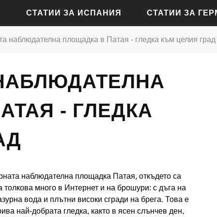
СТАТИИ ЗА ИСПАНИЯ
СТАТИИ ЗА ГЕ
а наблюдателна площадка в Патая - гледка към целия град
СТАТИИ ЗА АЛИКАНТЕ
СТАТИИ ЗА БАДЕН-Б
 НАБЛЮДАТЕЛНА
СТАТИИ ЗА БАРСЕЛОНА
СТАТИИ ЗА БЕРЛИН
СТАТИИ ЗА МАДРИД
СТАТИИ ЗА КЬОЛН
АТАЯ - ГЛЕДКА
СТАТИИ ЗА СЕВИЛЯ
СТАТИИ ЗА ДРЕЗДЕН
АД
СТАТИИ ЗА ВАЛЕНСИЯ
СТАТИИ ЗА ФРАНКФУ
СТАТИИ ЗА ХАМБУРГ
рната наблюдателна площадка Патая, откъдето са
СТАТИИ ЗА МЮНХЕН
а толкова много в Интернет и на брошури: с дъга на
азурна вода и плътни високи сгради на брега. Това е
рива най-добрата гледка, както в ясен слънчев ден,