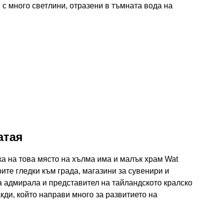
н с много светлини, отразени в тъмната вода на
атая
 на това място на хълма има и малък храм Wat
ите гледки към града, магазини за сувенири и
на адмирала и представител на тайландското кралско
ди, който направи много за развитието на