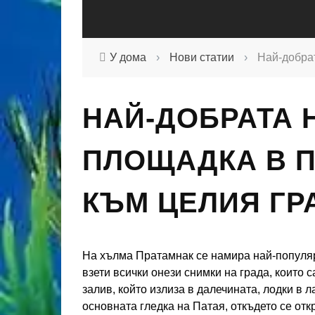
У дома
›
Нови статии
›
Най-добрат
НАЙ-ДОБРАТА
ПЛОЩАДКА В П
КЪМ ЦЕЛИЯ ГР
На хълма Пратамнак се намира най-популя
взети всички онези снимки на града, които с
залив, който излиза в далечината, лодки в л
основната гледка на Патая, откъдето се отк