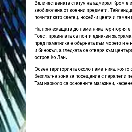
Величествената статуя на адмирал Кром е и
заобиколена от военни предмети. Тайландц
почитат като светец, носейки цветя и тамян 
На прилежащата до паметника територия е з
Тоест, правилата са почти еднакви за храм
пред паметника е обърната към морето и е 
и бинокъл, а гледката се отваря към център
остров Ко Лан.
Освен територията около паметника, която 
безплатна зона за посещение с парапет и п
Там наоколо са основните магазини, кафенет