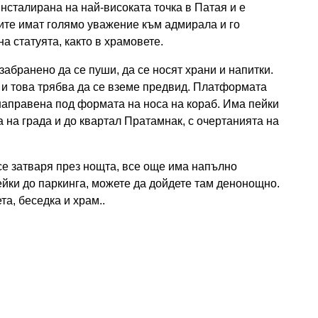
нсталирана на най-високата точка в Патая и е
ите имат голямо уважение към адмирала и го
на статуята, както в храмовете.
абранено да се пуши, да се носят храни и напитки.
а и това трябва да се вземе предвид. Платформата
направена под формата на носа на кораб. Има пейки
а на града и до квартал Пратамнак, с очертанията на
се затваря през нощта, все още има напълно
ейки до паркинга, можете да дойдете там денонощно.
а, беседка и храм..