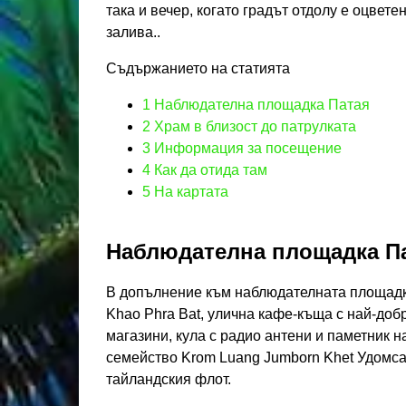
така и вечер, когато градът отдолу е оцвете
залива..
Съдържанието на статията
1
Наблюдателна площадка Патая
2
Храм в близост до патрулката
3
Информация за посещение
4
Как да отида там
5
На картата
Наблюдателна площадка П
В допълнение към наблюдателната площадка
Khao Phra Bat, улична кафе-къща с най-добр
магазини, кула с радио антени и паметник 
семейство Krom Luang Jumborn Khet Удомсак
тайландския флот.