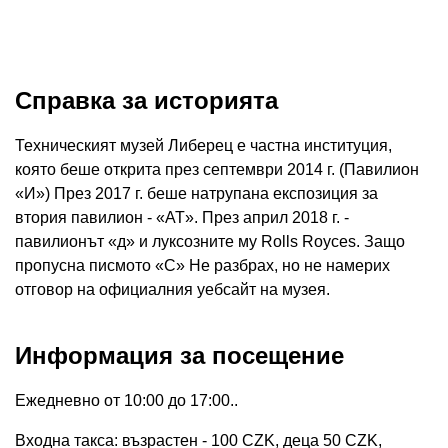
Справка за историята
Техническият музей Либерец е частна институция,
която беше открита през септември 2014 г. (Павилион
«И») През 2017 г. беше натрупана експозиция за
втория павилион - «AT». През април 2018 г. -
павилионът «д» и луксозните му Rolls Royces. Защо
пропусна писмото «С» Не разбрах, но не намерих
отговор на официалния уебсайт на музея.
Информация за посещение
Ежедневно от 10:00 до 17:00..
Входна такса: възрастен - 100 CZK, деца 50 CZK,