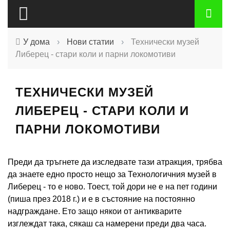
У дома
›
Нови статии
›
Технически музей
Либерец - стари коли и парни локомотиви
ТЕХНИЧЕСКИ МУЗЕЙ
ЛИБЕРЕЦ - СТАРИ КОЛИ И
ПАРНИ ЛОКОМОТИВИ
Преди да тръгнете да изследвате тази атракция, трябва
да знаете едно просто нещо за Технологичния музей в
Либерец - то е ново. Тоест, той дори не е на пет години
(пиша през 2018 г.) и е в състояние на постоянно
надграждане. Ето защо някои от антикварите
изглеждат така, сякаш са намерени преди два часа.