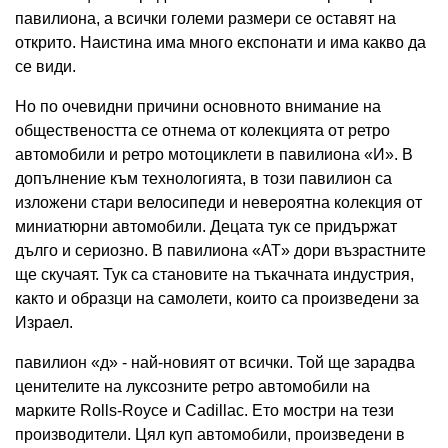
павилиона, а всички големи размери се оставят на
открито. Наистина има много експонати и има какво да
се види.
Но по очевидни причини основното внимание на
обществеността се отнема от колекцията от ретро
автомобили и ретро мотоциклети в павилиона «И». В
допълнение към технологията, в този павилион са
изложени стари велосипеди и невероятна колекция от
миниатюрни автомобили. Децата тук се придържат
дълго и сериозно. В павилиона «AT» дори възрастните
ще скучаят. Тук са становите на тъкачната индустрия,
както и образци на самолети, които са произведени за
Израел.
павилион «д» - най-новият от всички. Той ще зарадва
ценителите на луксозните ретро автомобили на
марките Rolls-Royce и Cadillac. Ето мостри на тези
производители. Цял куп автомобили, произведени в