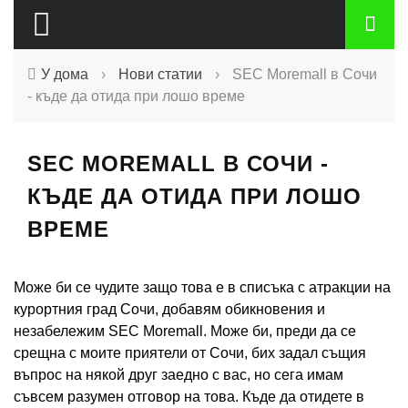
У дома
›
Нови статии
›
SEC Moremall в Сочи
- къде да отида при лошо време
SEC MOREMALL В СОЧИ -
КЪДЕ ДА ОТИДА ПРИ ЛОШО
ВРЕМЕ
Може би се чудите защо това е в списъка с атракции на
курортния град Сочи, добавям обикновения и
незабележим SEC Moremall. Може би, преди да се
срещна с моите приятели от Сочи, бих задал същия
въпрос на някой друг заедно с вас, но сега имам
съвсем разумен отговор на това. Къде да отидете в