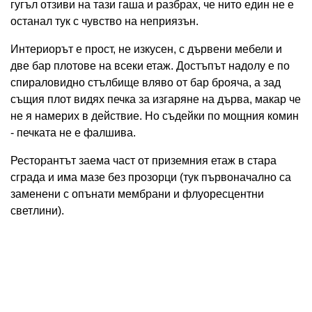
гугъл отзиви на тази гаша и разбрах, че нито един не е
останал тук с чувство на неприязън.
Интериорът е прост, не изкусен, с дървени мебели и
две бар плотове на всеки етаж. Достъпът надолу е по
спираловидно стълбище вляво от бар брояча, а зад
същия плот видях печка за изгаряне на дърва, макар че
не я намерих в действие. Но съдейки по мощния комин
- печката не е фалшива.
Ресторантът заема част от приземния етаж в стара
сграда и има мазе без прозорци (тук първоначално са
заменени с опънати мембрани и флуоресцентни
светлини).