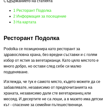
Съдържанието на статията
1
Ресторант Подолка
2
Информация за посещение
3
На картата
Ресторант Подолка
Podolka се позиционира като ресторант за
здравословна храна, без вредни съставки и с голям
избор от ястия за вегетарианци. Като цяло мястото е
много добро, но остави след себе си малко
подценяване.
Изглежда, че тук е самото място, където можете да се
забавлявате, независимо от предпочитанията на
храната, независимо дали сте вегетарианец или
месояд. И десертите не са лоши, а в мазето има детски
кът - спасение за семейни пътешественици.