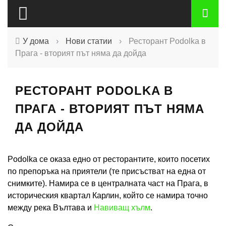
У дома
›
Нови статии
›
Ресторант Podolka в
Прага - вторият път няма да дойда
РЕСТОРАНТ PODOLKA В
ПРАГА - ВТОРИЯТ ПЪТ НЯМА
ДА ДОЙДА
Podolka се оказа едно от ресторантите, които посетих
по препоръка на приятели (те присъстват на една от
снимките). Намира се в централната част на Прага, в
историческия квартал Карлин, който се намира точно
между река Вълтава и
Навиващ хълм
.