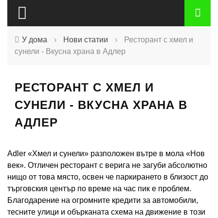
У дома
›
Нови статии
›
Ресторант с хмел и
сунели - Вкусна храна в Адлер
РЕСТОРАНТ С ХМЕЛ И
СУНЕЛИ - ВКУСНА ХРАНА В
АДЛЕР
Adler «Хмел и сунели» разположен вътре в мола «Нов
век». Отличен ресторант с верига не загуби абсолютно
нищо от това място, освен че паркирането в близост до
търговския център по време на час пик е проблем.
Благодарение на огромните кредити за автомобили,
тесните улици и обърканата схема на движение в този