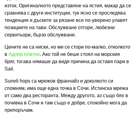
изток. Оригиналното представяне на ястия, макар да се
сравнява с други институции, тук ясно се проследява
тенденция и дъските за рязане все по-уверено улавят
позициите на тави. Обслужване отгоре, любезни
сервитьори, бързо обслужване.
Цените не са ниски, но ми се стори по-малко, отколкото
в
Адлер платно
. Ако той не беше стоял на морския
бряг, тогава нямаше да видя причина да оставя пари в
Sail.
Suneli hops са мрежов франчайз и доколкото си
спомням, има още една точка в Сочи. Истинска мрежа
от само два ресторанта. Между другото, аз също бях в
почивка в Сочи и там също е добре, спокойно мога да
препоръчам.