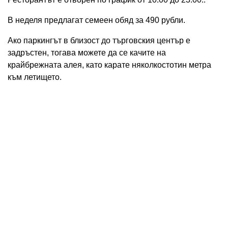
В неделя предлагат семеен обяд за 490 рубли.
Ако паркингът в близост до търговския център е
задръстен, тогава можете да се качите на
крайбрежната алея, като карате няколкостотин метра
към летището.