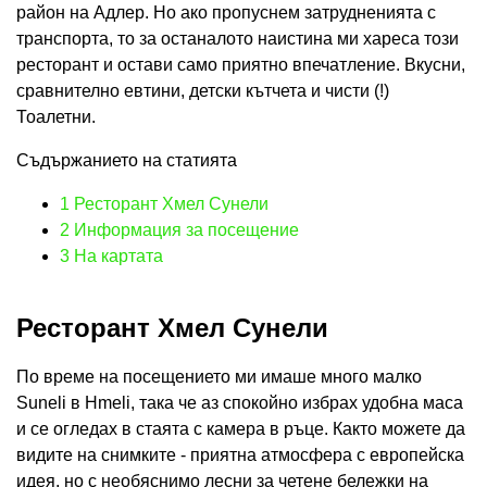
район на Адлер. Но ако пропуснем затрудненията с
транспорта, то за останалото наистина ми хареса този
ресторант и остави само приятно впечатление. Вкусни,
сравнително евтини, детски кътчета и чисти (!)
Тоалетни.
Съдържанието на статията
1
Ресторант Хмел Сунели
2
Информация за посещение
3
На картата
Ресторант Хмел Сунели
По време на посещението ми имаше много малко
Suneli в Hmeli, така че аз спокойно избрах удобна маса
и се огледах в стаята с камера в ръце. Както можете да
видите на снимките - приятна атмосфера с европейска
идея, но с необяснимо лесни за четене бележки на