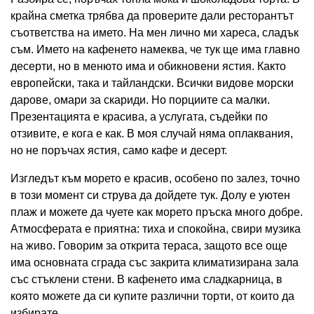
крайна сметка трябва да проверите дали ресторантът
съответства на името. На мен лично ми хареса, сладък
съм. Името на кафенето намеква, че тук ще има главно
десерти, но в менюто има и обикновени ястия. Както
европейски, така и тайландски. Всички видове морски
дарове, омари за скариди. Но порциите са малки.
Презентацията е красива, а услугата, съдейки по
отзивите, е кога е как. В моя случай няма оплаквания,
но не поръчах ястия, само кафе и десерт.
Изгледът към морето е красив, особено по залез, точно
в този момент си струва да дойдете тук. Долу е уютен
плаж и можете да чуете как морето пръска много добре.
Атмосферата е приятна: тиха и спокойна, свири музика
на живо. Говорим за открита тераса, защото все още
има основната сграда със закрита климатизирана зала
със стъклени стени. В кафенето има сладкарница, в
която можете да си купите различни торти, от които да
избирате..