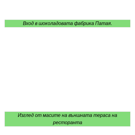
Вход в шоколадовата фабрика Патая.
Изглед от масите на външната тераса на
ресторанта