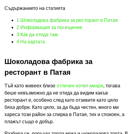
Съдържанието на статията
1
Шоколадова фабрика за ресторант в Патая
2
Информация за посещение
3
Как да отида там
4
На картата
Шоколадова фабрика за
ресторант в Патая
Тъй като живеех близо
отличен хотел амари
, тогава
беше невъзможно да не отида да видим какъв
ресторант е, особено след като отзивите като цяло
бяха добри. Като цяло, за да бъда честен, много ми
хареса този район за спирка в Патая, тих и спокоен, а
плажът също е добър.
Разбира се, поръчах топла мока и шоколадова торта. В