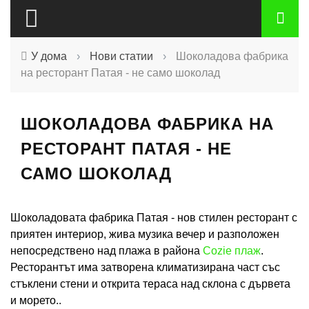
У дома
›
Нови статии
›
Шоколадова фабрика
на ресторант Патая - не само шоколад
ШОКОЛАДОВА ФАБРИКА НА
РЕСТОРАНТ ПАТАЯ - НЕ
САМО ШОКОЛАД
Шоколадовата фабрика Патая - нов стилен ресторант с
приятен интериор, жива музика вечер и разположен
непосредствено над плажа в района
Cozie плаж
.
Ресторантът има затворена климатизирана част със
стъклени стени и открита тераса над склона с дървета
и морето..