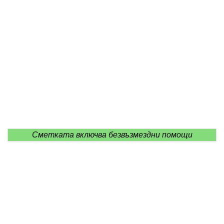
Сметката включва безвъзмездни помощи