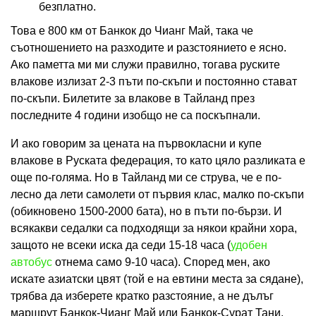
безплатно.
Това е 800 км от Банкок до Чианг Май, така че
съотношението на разходите и разстоянието е ясно.
Ако паметта ми ми служи правилно, тогава руските
влакове излизат 2-3 пъти по-скъпи и постоянно стават
по-скъпи. Билетите за влакове в Тайланд през
последните 4 години изобщо не са поскъпнали.
И ако говорим за цената на първокласни и купе
влакове в Руската федерация, то като цяло разликата е
още по-голяма. Но в Тайланд ми се струва, че е по-
лесно да лети самолети от първия клас, малко по-скъпи
(обикновено 1500-2000 бата), но в пъти по-бързи. И
всякакви седалки са подходящи за някои крайни хора,
защото не всеки иска да седи 15-18 часа (
удобен
автобус
отнема само 9-10 часа). Според мен, ако
искате азиатски цвят (той е на евтини места за сядане),
трябва да изберете кратко разстояние, а не дълъг
маршрут Банкок-Чианг Май или Банкок-Сурат Тани.