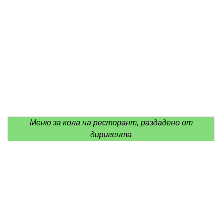
Меню за кола на ресторант, раздадено от
диригента