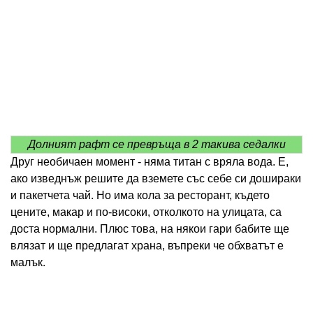
Долният рафт се превръща в 2 такива седалки
Друг необичаен момент - няма титан с вряла вода. Е,
ако изведнъж решите да вземете със себе си дошираки
и пакетчета чай. Но има кола за ресторант, където
цените, макар и по-високи, отколкото на улицата, са
доста нормални. Плюс това, на някои гари бабите ще
влязат и ще предлагат храна, въпреки че обхватът е
малък.