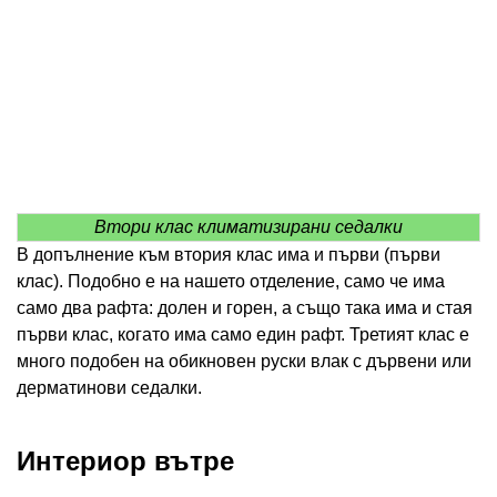
Втори клас климатизирани седалки
В допълнение към втория клас има и първи (първи
клас). Подобно е на нашето отделение, само че има
само два рафта: долен и горен, а също така има и стая
първи клас, когато има само един рафт. Третият клас е
много подобен на обикновен руски влак с дървени или
дерматинови седалки.
Интериор вътре