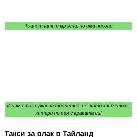
Тоалетната е мръсна, но има писоар
И няма тази ужасна тоалетна, не, като хвърчило се
катери по нея с краката си!
Такси за влак в Тайланд