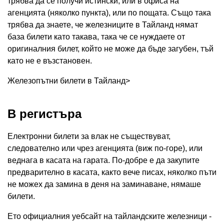
трябва да се получи истински, или в офиса на
агенцията (няколко пункта), или по пощата. Също така
трябва да знаете, че железниците в Тайланд нямат
база билети като такава, така че се нуждаете от
оригиналния билет, който не може да бъде загубен, тъй
като не е възстановен.
Железопътни билети в Тайланд>
В регистъра
Електронни билети за влак не съществуват,
следователно или чрез агенцията (виж по-горе), или
веднага в касата на гарата. По-добре е да закупите
предварително в касата, както вече писах, няколко пъти
не можех да замина в деня на заминаване, нямаше
билети.
Ето официалния уебсайт на тайландските железници -