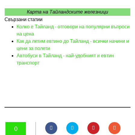
Карта на Тайландските железници
Свързани статии
Колко е Тайланд - отговори на популярни въпроси
на цена
Как да летим евтино до Тайланд - всички начини и
цени за полети
Автобуси в Тайланд - най-удобният и евтин
транспорт
0