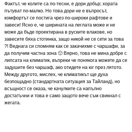
Фактът, че колите са по-тесни, е дори добър; хората
пътуват по-малко. Но това дори не е въпросът,
комфортът се постига чрез по-широки рафтове и
завеси! Ясно е, че ширината на леглата може и не
може да бъде проектирана в руските влакове, но
завесите бяха стотинка, защо никой не се сети за това
?! Веднага си спомням как се закачихме с чаршафи, за
да получим частна зона 🙂 Вярно, това не мина добре с
липсата на климатик, въпреки че понякога можете да се
задушите без чаршаф, ако отидете на юг през лятото.
Между другото, мислех, че климатикът ще духа
безпощадно (стандартната ситуация за Тайланд), но
всъщност се оказа, че качулките са напълно
достатъчни и това е само защото вече съм свикнал с
жегата.