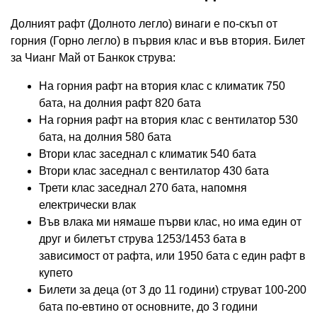
Долният рафт (Долното легло) винаги е по-скъп от
горния (Горно легло) в първия клас и във втория. Билет
за Чианг Май от Банкок струва:
На горния рафт на втория клас с климатик 750
бата, на долния рафт 820 бата
На горния рафт на втория клас с вентилатор 530
бата, на долния 580 бата
Втори клас заседнал с климатик 540 бата
Втори клас заседнал с вентилатор 430 бата
Трети клас заседнал 270 бата, напомня
електрически влак
Във влака ми нямаше първи клас, но има един от
друг и билетът струва 1253/1453 бата в
зависимост от рафта, или 1950 бата с един рафт в
купето
Билети за деца (от 3 до 11 години) струват 100-200
бата по-евтино от основните, до 3 години