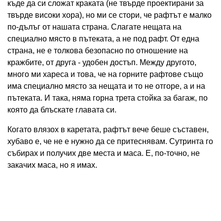
къде да си сложат краката (не твърде проектирани за
твърде високи хора), но ми се стори, че рафтът е малко
по-дълъг от нашата страна. Слагате нещата на
специално място в пътеката, а не под рафт. От една
страна, не е толкова безопасно по отношение на
кражбите, от друга - удобен достъп. Между другото,
много ми хареса и това, че на горните рафтове също
има специално място за нещата и то не отгоре, а и на
пътеката. И така, няма горна трета стойка за багаж, по
която да блъскате главата си.
Когато влязох в каретата, рафтът вече беше съставен,
хубаво е, че не е нужно да се притеснявам. Сутринта го
събирах и получих две места и маса. Е, по-точно, не
закачих маса, но я имах.