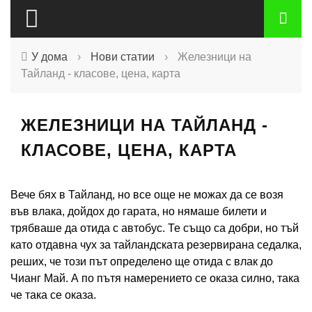
У дома
›
Нови статии
›
Железници на
Тайланд - класове, цена, карта
ЖЕЛЕЗНИЦИ НА ТАЙЛАНД -
КЛАСОВЕ, ЦЕНА, КАРТА
Вече бях в Тайланд, но все още не можах да се возя
във влака, дойдох до гарата, но нямаше билети и
трябваше да отида с автобус. Те също са добри, но тъй
като отдавна чух за тайландската резервирана седалка,
реших, че този път определено ще отида с влак до
Чианг Май. А по пътя намерението се оказа силно, така
че така се оказа.