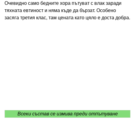
Очевидно само бедните хора пътуват с влак заради
тяхната евтиност и няма къде да бързат. Особено
засяга третия клас, там цената като цяло е доста добра.
Всеки състав се измива преди отпътуване