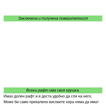
Заключена и получена поверителност
Всеки рафт има своя крушка.
Имах долен рафт и е доста удобно да спя на него.
Може би само прекалено високите хора няма да имат