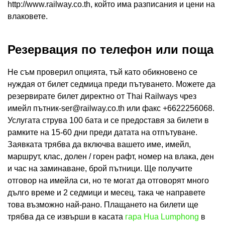
http://www.railway.co.th, който има разписания и цени на
влаковете.
Резервация по телефон или поща
Не съм проверил опцията, тъй като обикновено се
нуждая от билет седмица преди пътуването. Можете да
резервирате билет директно от Thai Railways чрез
имейл пътник
-ser@railway.co.th
или факс +6622256068.
Услугата струва 100 бата и се предоставя за билети в
рамките на 15-60 дни преди датата на отпътуване.
Заявката трябва да включва вашето име, имейл,
маршрут, клас, долен / горен рафт, номер на влака, ден
и час на заминаване, брой пътници. Ще получите
отговор на имейла си, но те могат да отговорят много
дълго време и 2 седмици и месец, така че направете
това възможно най-рано. Плащането на билети ще
трябва да се извърши в касата
гара Hua Lumphong
в