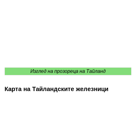
Изглед на прозореца на Тайланд
Карта на Тайландските железници