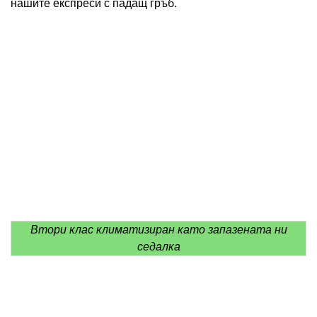
нашите експреси с падащ гръб.
Втори клас климатизиран като запазената ни
седалка