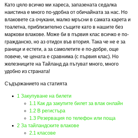
Като цяло всичко ми хареса, запазената седалка
наистина е много по-удобна от обичайната за нас. Но
влаковете са очукани, малко мръсни в самата карета и
тоалетна, приблизително същите като в нашите без
маркови влакове. Може би в първия клас всичко е по-
гражданско, но аз отидох във втория. Така че не е за
раници и естети, а за самолетите е по-добре, още
повече, че цената е сравнима (с първия клас). Но
железниците на Тайланд да пътуват много, много
удобно из страната!
Съдържанието на статията
1
Закупуване на билети
1.1
Как да закупите билет за влак онлайн
1.2
В регистъра
1.3
Резервация по телефон или поща
2
За тайландските влакове
2.1
класове