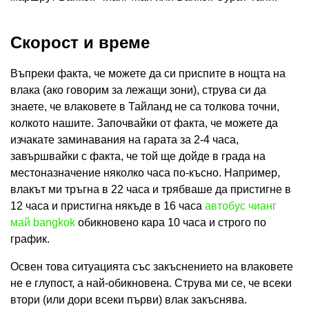
Скорост и време
Въпреки факта, че можете да си приспите в нощта на
влака (ако говорим за лежащи зони), струва си да
знаете, че влаковете в Тайланд не са толкова точни,
колкото нашите. Започвайки от факта, че можете да
изчакате заминавания на гарата за 2-4 часа,
завършвайки с факта, че той ще дойде в града на
местоназначение няколко часа по-късно. Например,
влакът ми тръгна в 22 часа и трябваше да пристигне в
12 часа и пристигна някъде в 16 часа
автобус чианг
май bangkok
обикновено кара 10 часа и строго по
график.
Освен това ситуацията със закъснението на влаковете
не е глупост, а най-обикновена. Струва ми се, че всеки
втори (или дори всеки първи) влак закъснява.