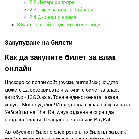
2.2
Интериор вътре
2.3
Такси за влак в Тайланд
2.4
Скорост и време
3
Карта на Тайландските железници
Закупуване на билети
Как да закупите билет за влак
онлайн
Наскоро се появи сайт (руски, английски), където
можете да резервирате и закупите билет за влак /
автобус - 12GO.asia. Това е единствената такава
услуга. Много удобно! И след това в края на краищата.
Уебсайтът на Thai Railways отдавна е спрял да
продава билети. Плащане с карта или PayPal.
Автобусният билет е електронен, но билетът за влак