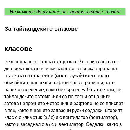
Не можете да пушите на гарата и това е точно!
За тайландските влакове
класове
Резервираните карета (втори клас / втори клас) са от
два вида: когато всички рафтове от всяка страна на
пътеката са странични (моят случай) или просто
обичайните напречни рафтове без странични, като
нашето отделение, само без врати. Работата е там, че
тайландските автомобили са по-тесни от нашите,
затова напречните + странични рафтове не се вписват
в тях, както в нашите запазени руски седалки. Вторият
клас е с климатик (a / c) и с вентилатор (вентилатор),
както и заседнал с a / c и вентилатор. Седалки, както в