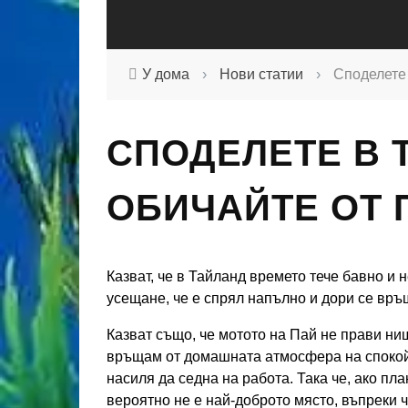
У дома
›
Нови статии
›
Споделете 
СПОДЕЛЕТЕ В 
ОБИЧАЙТЕ ОТ 
Казват, че в Тайланд времето тече бавно и 
усещане, че е спрял напълно и дори се връ
Казват също, че мотото на Пай не прави нищ
връщам от домашната атмосфера на спокойс
насиля да седна на работа. Така че, ако пла
вероятно не е най-доброто място, въпреки ч