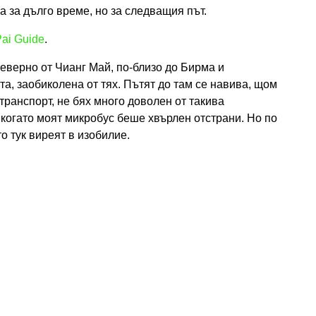
а за дълго време, но за следващия път.
ai Guide
.
еверно от Чианг Май, по-близо до Бирма и
та, заобиколена от тях. Пътят до там се навива, щом
 транспорт, не бях много доволен от такива
когато моят микробус беше хвърлен отстрани. Но по
о тук виреят в изобилие.