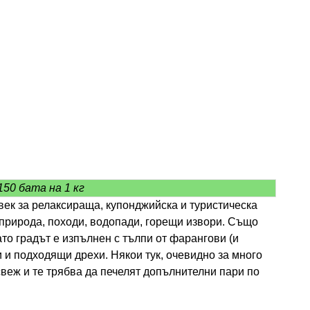
150 бата на 1 кг
век за релаксираща, купонджийска и туристическа
, природа, походи, водопади, горещи извори. Също
ато градът е изпълнен с тълпи от фарангови (и
и и подходящи дрехи. Някои тук, очевидно за много
 свеж и те трябва да печелят допълнителни пари по