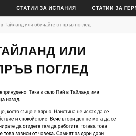
СТАТИИ ЗА ИСПАНИЯ
СТАТИИ ЗА ГЕ
в Тайланд или обичайте от пръв поглед
СТАТИИ ЗА АЛИКАНТЕ
СТАТИИ ЗА БАДЕН-Б
ТАЙЛАНД ИЛИ
СТАТИИ ЗА БАРСЕЛОНА
СТАТИИ ЗА БЕРЛИН
СТАТИИ ЗА МАДРИД
СТАТИИ ЗА КЬОЛН
ПРЪВ ПОГЛЕД
СТАТИИ ЗА СЕВИЛЯ
СТАТИИ ЗА ДРЕЗДЕН
СТАТИИ ЗА ВАЛЕНСИЯ
СТАТИИ ЗА ФРАНКФУ
непринудено. Така в село Пай в Тайланд има
СТАТИИ ЗА ХАМБУРГ
ща назад.
СТАТИИ ЗА МЮНХЕН
о, което също е вярно. Наистина не исках да се
твие и спокойствие. Вече втори ден не мога да се
нирате да отидете там да работите, тогава това
е това зависи от човека. Самият аз дори дори