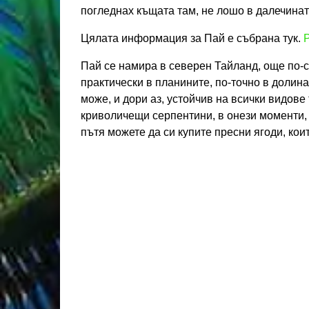
погледнах къщата там, не лошо в далечинат
Цялата информация за Пай е събрана тук.
P
Пай се намира в северен Тайланд, още по-с
практически в планините, по-точно в долина
може, и дори аз, устойчив на всички видове
криволичещи серпентини, в онези моменти, 
пътя можете да си купите пресни ягоди, коит