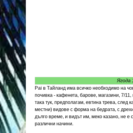
Ягода 
Pai в Тайланд има всичко необходимо на чо
почивка - кафенета, барове, магазини, 7/11
така тук, предполагам, евтина трева, след к
местни) видове с форма на бедрата, с дрех
дълго време, и видът им, меко казано, не е
различни начини.