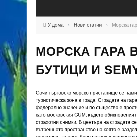
У дома
›
Нови статии
›
Морска гар
МОРСКА ГАРА В
БУТИЦИ И SEM
Сочи търговско морско пристанище се намир
туристическа зона в града. Сградата на гар
федерално значение и по същество е просто
като московския GUM, където обикновеният 
страхотни снимки. В центъра на сградата с
вътрешното пространство на която е раздел
скулптури - според броя сезони и кардиналн