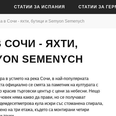
СТАТИИ ЗА ИСПАНИЯ
СТАТИИ ЗА ГЕ
а в Сочи - яхти, бутици и Semyon Semenych
СТАТИИ ЗА АЛИКАНТЕ
СТАТИИ ЗА БАДЕН-Б
 СОЧИ - ЯХТИ,
СТАТИИ ЗА БАРСЕЛОНА
СТАТИИ ЗА БЕРЛИН
СТАТИИ ЗА МАДРИД
СТАТИИ ЗА КЬОЛН
YON SEMENYCH
СТАТИИ ЗА СЕВИЛЯ
СТАТИИ ЗА ДРЕЗДЕН
СТАТИИ ЗА ВАЛЕНСИЯ
СТАТИИ ЗА ФРАНКФУ
а в устието на река Сочи, в най-популярната
СТАТИИ ЗА ХАМБУРГ
ата официално се смята за паметник на културата с
 красив търговски център с цени за небесни. Нещо
СТАТИИ ЗА МЮНХЕН
човек няма какво да прави, но се получават
едемдесетметрова кула искри със стоманена спирала,
ено на три етажа, където са монтирани четири
и точки.