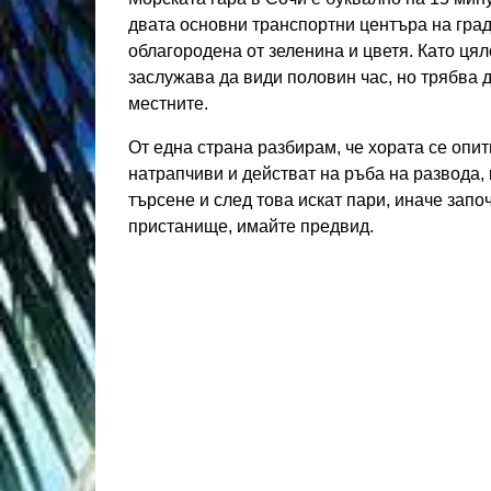
двата основни транспортни центъра на гра
облагородена от зеленина и цветя. Като цяло
заслужава да види половин час, но трябва 
местните.
От една страна разбирам, че хората се опитв
натрапчиви и действат на ръба на развода,
търсене и след това искат пари, иначе запо
пристанище, имайте предвид.