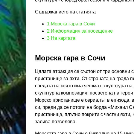
Съдържанието на статията
1
Морска гара в Сочи
2
Информация за посещение
3
На картата
Морска гара в Сочи
Цялата атракция се състои от три основни се
пристанище за яхти. От страната на града 
средата на която има чешма с скулптура на 
скулптурна композиция, посветена на геро
Морско пристанище е сериалът в епизода, 
си, преди да се потопи на борда «Михаил 
пристанища, плътно покрити с частни яхти,
залива позволява.
Морската гара в Сочи е буквално на 15 мин