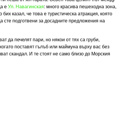
да е
Ул. Навагинская
: много красива пешеходна зона,
 бих казал, че това е туристическа атракция, която
да сте подготвени за досадните предложения на
ат да печелят пари, но някои от тях са груби,
 когато поставят гълъб или маймуна върху вас без
чват скандал. И те стоят не само близо до Морския