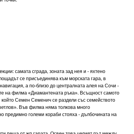
кции: самата сграда, зоната зад нея и - яхтено
площадът се присъединява към морската гара, в
навигация, а по-близо до централната алея на Сочи -
ите на филма «Диамантената ръка». Всъщност самото
в който Семен Семенич се раздели със семейството
Светлов». Във филма няма толкова много
 но предимно големи кораби стояха - дълбочината на
ути пеша от жп гарата. Освен това целият път между