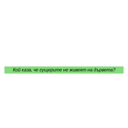
Кой каза, че гущерите не живеят на дървета?