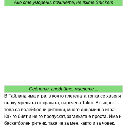
Ако сте уморени, починете, не яжте Snickers
Седнете, гледайте, мислете ...
В Тайланд има игра, в която плетената топка се хвърля
върху мрежата от краката, наречена Takro. Всъщност -
това са волейболни ритници, много динамична игра!
Как го бият и не го пропускат, загадката е проста. Има и
баскетболен ритник, така че за мен, както и за човек,