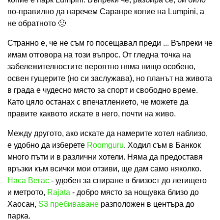
по-правилно да наречем Саранре копие на Lumpini, а
не обратното 🙂
Странно е, че не съм го посещавал преди ... Въпреки че
имам отговора на този въпрос. От гледна точка на
забележителностите вероятно няма нищо особено,
освен гущерите (но си заслужава), но планът на живота
в града е чудесно място за спорт и свободно време.
Като цяло останах с впечатлението, че можете да
правите каквото искате в него, почти на живо.
Между другото, ако искате да намерите хотел наблизо,
е удобно да изберете
Roomguru
. Ходил съм в Банкок
много пъти и в различни хотели. Няма да предоставя
връзки към всички мои отзиви, ще дам само няколко.
Наса Вегас
- удобен за спиране в близост до летището
и метрото,
Rajata
- добро място за нощувка близо до
Хаосан,
S3 пребиваване
разположен в центъра до
парка.