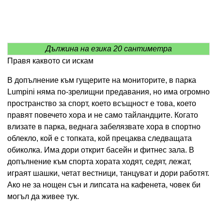
Дължина на езика 20 сантиметра
Правя каквото си искам
В допълнение към гущерите на мониторите, в парка
Lumpini няма по-зрелищни предавания, но има огромно
пространство за спорт, което всъщност е това, което
правят повечето хора и не само тайландците. Когато
влизате в парка, веднага забелязвате хора в спортно
облекло, кой е с топката, кой прецаква следващата
обиколка. Има дори открит басейн и фитнес зала. В
допълнение към спорта хората ходят, седят, лежат,
играят шашки, четат вестници, танцуват и дори работят.
Ако не за нощен сън и липсата на кафенета, човек би
могъл да живее тук.