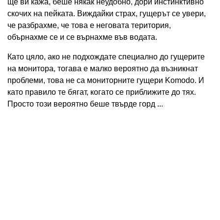
ще ви кажа, беше някак неудобно, дори инстинктивно
скочих на пейката. Виждайки страх, гущерът се увери,
че разбрахме, че това е неговата територия,
обърнахме се и се върнахме във водата.
Като цяло, ако не подхождате специално до гущерите
на монитора, тогава е малко вероятно да възникнат
проблеми, това не са мониторните гущери Komodo. И
като правило те бягат, когато се приближите до тях.
Просто този вероятно беше твърде горд ...