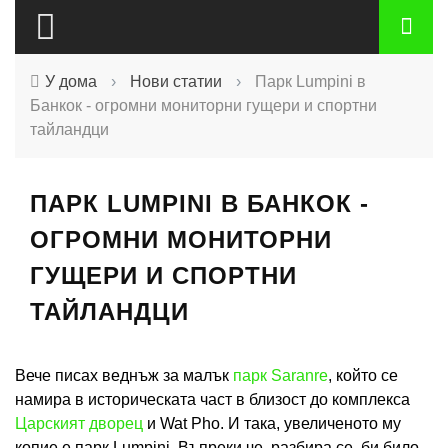
У дома
›
Нови статии
›
Парк Lumpini в
Банкок - огромни мониторни гущери и спортни
тайландци
ПАРК LUMPINI В БАНКОК -
ОГРОМНИ МОНИТОРНИ
ГУЩЕРИ И СПОРТНИ
ТАЙЛАНДЦИ
Вече писах веднъж за малък
парк Saranre
, който се
намира в историческата част в близост до комплекса
Царският дворец
и Wat Pho. И така, увеличеното му
копие е парк Lumpini. Въпреки че, разбира се, би било