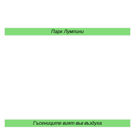
Парк Лумпини
Гъсениците вият във въздуха