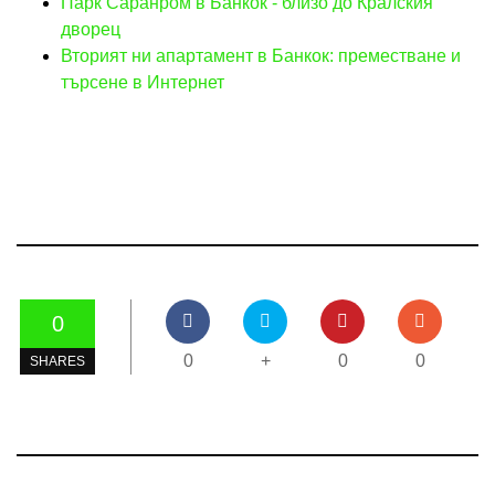
Парк Саранром в Банкок - близо до Кралския
дворец
Вторият ни апартамент в Банкок: преместване и
търсене в Интернет
0
0
+
0
0
SHARES