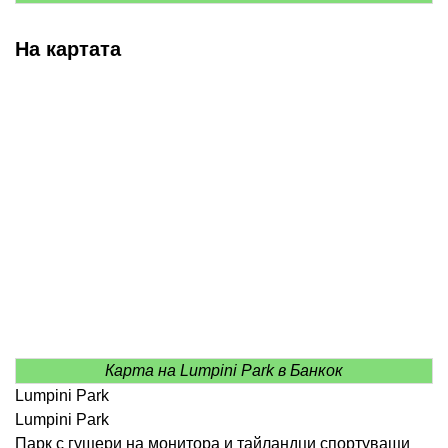
На картата
Карта на Lumpini Park в Банкок
Lumpini Park
Lumpini Park
Парк с гущери на монитора и тайландци спортуващи