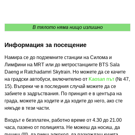
В тялото няма нищо излишно
Информация за посещение
Намира се до подземните станции на Силома и
Лимфини на MRT или до метростанциите BTS Sala
Daeng и Ratchadamri Skytrain. Но можете да се качите
на градски автобуси, включително от
Kaosan път
(№ 47,
15). Въпреки че в последния случай можете да се
забиете в задръствания. По принцип е в центъра на
града, можете да ходите и да ходите до него, ако сте
някъде в тези части.
Входът е безплатен, работно време от 4.30 до 21.00
часа, пазено от полицията. Не можеш да носиш, да
пушиш (!!!), да пиеш алкохол, да разхождаш кучета.