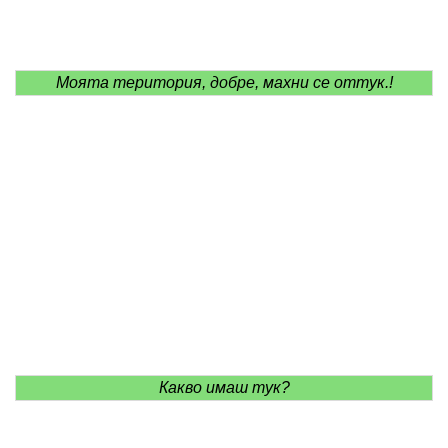
Моята територия, добре, махни се оттук.!
Какво имаш тук?