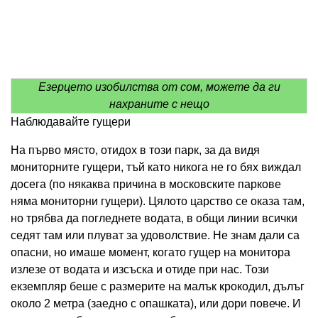
Езерцето изобилства от сом, можете да ги
нахраните с нещо
Наблюдавайте гущери
На първо място, отидох в този парк, за да видя
мониторните гущери, тъй като никога не го бях виждал
досега (по някаква причина в московските паркове
няма мониторни гущери). Цялото царство се оказа там,
но трябва да погледнете водата, в общи линии всички
седят там или плуват за удоволствие. Не знам дали са
опасни, но имаше момент, когато гущер на монитора
излезе от водата и изсъска и отиде при нас. Този
екземпляр беше с размерите на малък крокодил, дълъг
около 2 метра (заедно с опашката), или дори повече. И