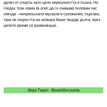
далеч от спорта, като цяло нереалността е пълна. Но
гледах този човек (в опит да го снимам) половин час
някъде - непрекъснати мускули и сухожилия, пъргави,
така че скоростта на затвора беше твърде дълга, през
цялото време се размазваше.
Игра Такро - Волейбол рита