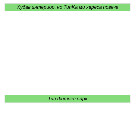
Хубав интериор, но TunKa ми хареса повече
Тип фитнес парк