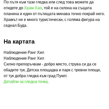
По пътя към тази гледка или след това можете да
отидете до
Храм Хао
, той е на склона на същата
планина и един от пътищата минава точно покрай него.
Храмът не е много туристически, с голяма фигура на
седнал Буда.
На картата
Наблюдение Ранг Хил
Наблюдение Ранг Хил
Силно препоръчвам - добро място, струва си да се
обадите тук. Детска площадка и парк с тревни площи,
от тук добра гледка към град Пукет.
Детайли за гледна точка.