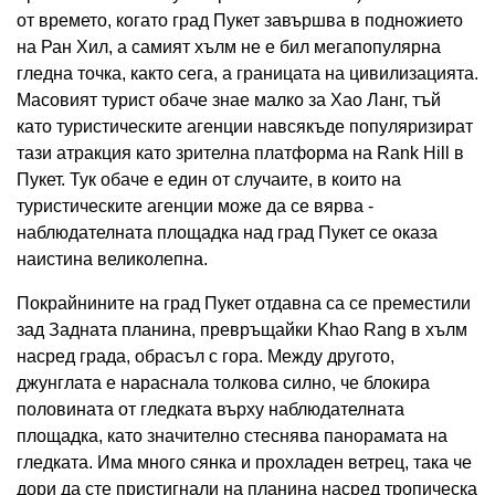
от времето, когато град Пукет завършва в подножието
на Ран Хил, а самият хълм не е бил мегапопулярна
гледна точка, както сега, а границата на цивилизацията.
Масовият турист обаче знае малко за Хао Ланг, тъй
като туристическите агенции навсякъде популяризират
тази атракция като зрителна платформа на Rank Hill в
Пукет. Тук обаче е един от случаите, в които на
туристическите агенции може да се вярва -
наблюдателната площадка над град Пукет се оказа
наистина великолепна.
Покрайнините на град Пукет отдавна са се преместили
зад Задната планина, превръщайки Khao Rang в хълм
насред града, обрасъл с гора. Между другото,
джунглата е нараснала толкова силно, че блокира
половината от гледката върху наблюдателната
площадка, като значително стеснява панорамата на
гледката. Има много сянка и прохладен ветрец, така че
дори да сте пристигнали на планина насред тропическа