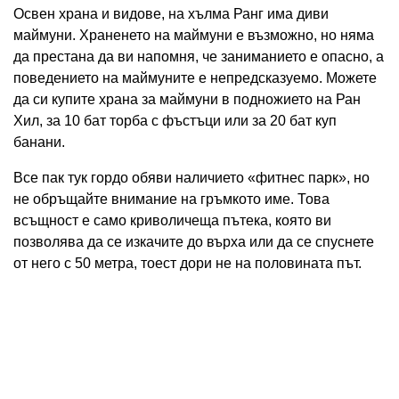
Освен храна и видове, на хълма Ранг има диви
маймуни. Храненето на маймуни е възможно, но няма
да престана да ви напомня, че заниманието е опасно, а
поведението на маймуните е непредсказуемо. Можете
да си купите храна за маймуни в подножието на Ран
Хил, за 10 бат торба с фъстъци или за 20 бат куп
банани.
Все пак тук гордо обяви наличието «фитнес парк», но
не обръщайте внимание на гръмкото име. Това
всъщност е само криволичеща пътека, която ви
позволява да се изкачите до върха или да се спуснете
от него с 50 метра, тоест дори не на половината път.