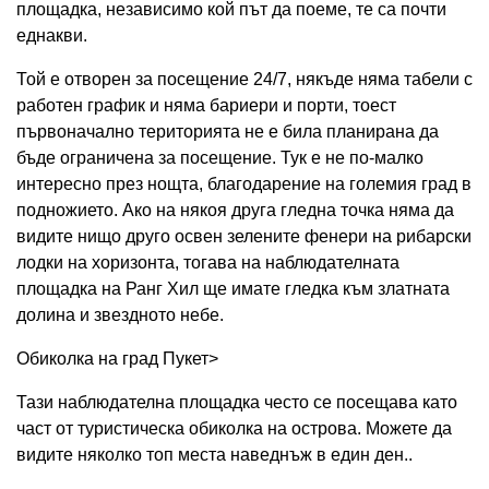
площадка, независимо кой път да поеме, те са почти
еднакви.
Той е отворен за посещение 24/7, някъде няма табели с
работен график и няма бариери и порти, тоест
първоначално територията не е била планирана да
бъде ограничена за посещение. Тук е не по-малко
интересно през нощта, благодарение на големия град в
подножието. Ако на някоя друга гледна точка няма да
видите нищо друго освен зелените фенери на рибарски
лодки на хоризонта, тогава на наблюдателната
площадка на Ранг Хил ще имате гледка към златната
долина и звездното небе.
Обиколка на град Пукет>
Тази наблюдателна площадка често се посещава като
част от туристическа обиколка на острова. Можете да
видите няколко топ места наведнъж в един ден..