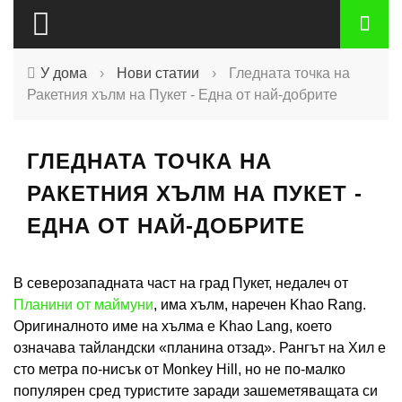
У дома
›
Нови статии
›
Гледната точка на
Ракетния хълм на Пукет - Една от най-добрите
ГЛЕДНАТА ТОЧКА НА
РАКЕТНИЯ ХЪЛМ НА ПУКЕТ -
ЕДНА ОТ НАЙ-ДОБРИТЕ
В северозападната част на град Пукет, недалеч от
Планини от маймуни
, има хълм, наречен Khao Rang.
Оригиналното име на хълма е Khao Lang, което
означава тайландски «планина отзад». Рангът на Хил е
сто метра по-нисък от Monkey Hill, но не по-малко
популярен сред туристите заради зашеметяващата си