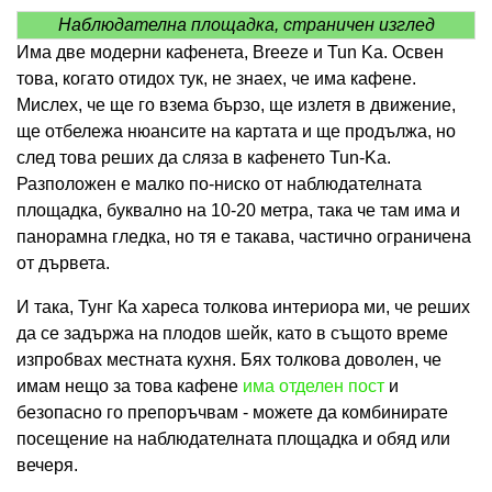
Наблюдателна площадка, страничен изглед
Има две модерни кафенета, Breeze и Tun Ka. Освен
това, когато отидох тук, не знаех, че има кафене.
Мислех, че ще го взема бързо, ще излетя в движение,
ще отбележа нюансите на картата и ще продължа, но
след това реших да сляза в кафенето Tun-Ka.
Разположен е малко по-ниско от наблюдателната
площадка, буквално на 10-20 метра, така че там има и
панорамна гледка, но тя е такава, частично ограничена
от дървета.
И така, Тунг Ка хареса толкова интериора ми, че реших
да се задържа на плодов шейк, като в същото време
изпробвах местната кухня. Бях толкова доволен, че
имам нещо за това кафене
има отделен пост
и
безопасно го препоръчвам - можете да комбинирате
посещение на наблюдателната площадка и обяд или
вечеря.