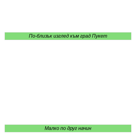
По-близък изглед към град Пукет
Малко по друг начин