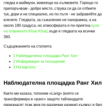
гледка и маймуни, живеещи на хълмовете. Горещо го
препоръчвам - добро място, струва си да се отбиете
тук, дори и не специално, но по пътя - не забравяйте да
влезете. Гледката, за съжаление не панорамна, а на
около 180 градуса, но атмосферата е по-приятна
кули
на планината Khao Khad
, къде е гледката на всички
360.
Съдържанието на статията
1
Наблюдателна площадка Ранг Хил
2
Информация за посещение
3
На картата
Наблюдателна площадка Ранг Хил
Както ми казаха, топоним «Lang» (която се
трансформира в «ранг» защото тайландците
произнасят този звук по различни начини) хълмът е бил