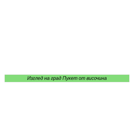
Изглед на град Пукет от височина