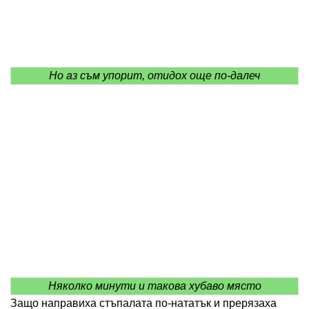
Но аз съм упорит, отидох още по-далеч
Няколко минути и такова хубаво място
Защо направиха стъпалата по-нататък и прерязаха