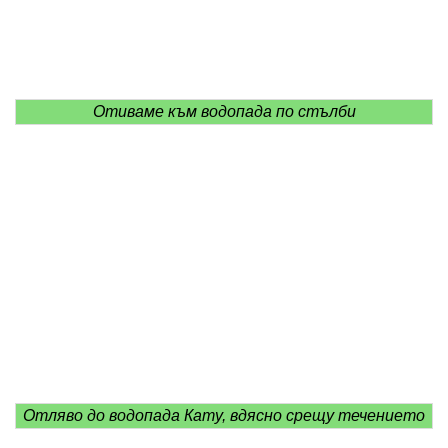
Отиваме към водопада по стълби
Отляво до водопада Кату, вдясно срещу течението