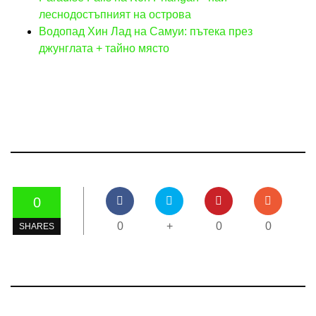
леснодостъпният на острова
Водопад Хин Лад на Самуи: пътека през
джунглата + тайно място
0
0
+
0
0
SHARES