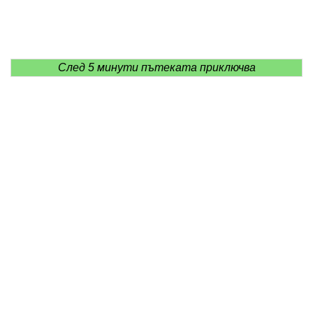
След 5 минути пътеката приключва