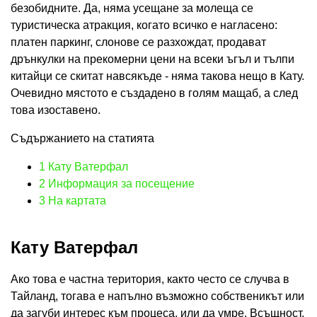
безобидните. Да, няма усещане за молеща се
туристическа атракция, когато всичко е нагласено:
платен паркинг, слонове се разхождат, продават
дрънкулки на прекомерни цени на всеки ъгъл и тълпи
китайци се скитат навсякъде - няма такова нещо в Кату.
Очевидно мястото е създадено в голям мащаб, а след
това изоставено.
Съдържанието на статията
1
Кату Ватерфал
2
Информация за посещение
3
На картата
Кату Ватерфал
Ако това е частна територия, както често се случва в
Тайланд, тогава е напълно възможно собственикът или
да загуби интерес към процеса, или да умре. Всъщност,