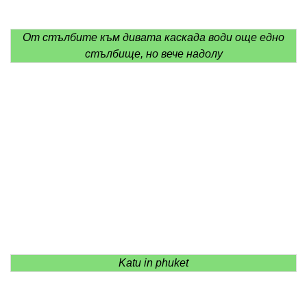
От стълбите към дивата каскада води още едно
стълбище, но вече надолу
Katu in phuket