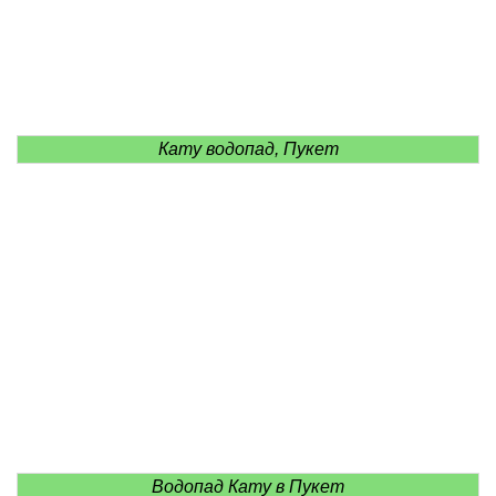
Кату водопад, Пукет
Водопад Кату в Пукет