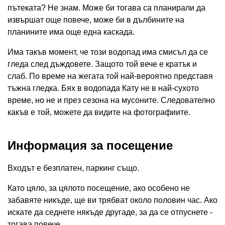
пътеката? Не знам. Може би тогава са планирали да
извършат още повече, може би в дълбините на
планините има още една каскада.
Има такъв момент, че този водопад има смисъл да се
гледа след дъждовете. Защото той вече е кратък и
слаб. По време на жегата той най-вероятно представя
тъжна гледка. Бях в водопада Кату не в най-сухото
време, но не и през сезона на мусоните. Следователно
какъв е той, можете да видите на фотографиите.
Информация за посещение
Входът е безплатен, паркинг също.
Като цяло, за цялото посещение, ако особено не
забавяте никъде, ще ви трябват около половин час. Ако
искате да седнете някъде другаде, за да се отпуснете -
тогава повече.