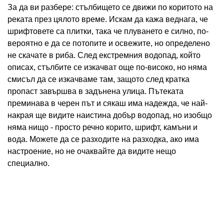
За да ви разбере: стълбището се движи по коритото на
реката през цялото време. Искам да кажа веднага, че
шрифтовете са плитки, така че плуването е силно, по-
вероятно е да се потопите и освежите, но определено
не скачате в риба. След екстремния водопад, който
описах, стълбите се изкачват още по-високо, но няма
смисъл да се изкачваме там, защото след кратка
пропаст завършва в задънена улица. Пътеката
преминава в черен път и сякаш има надежда, че най-
накрая ще видите наистина добър водопад, но изобщо
няма нищо - просто речно корито, шрифт, камъни и
вода. Можете да се разходите на разходка, ако има
настроение, но не очаквайте да видите нещо
специално.