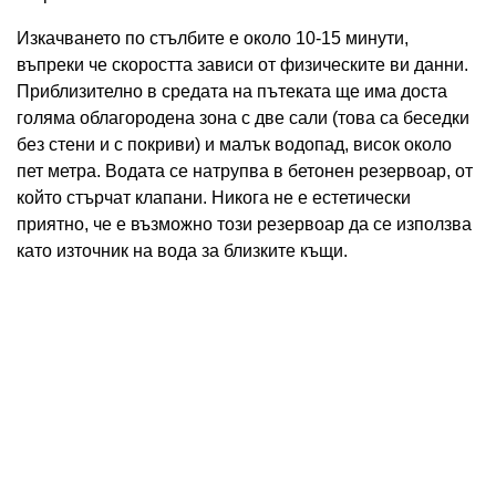
Изкачването по стълбите е около 10-15 минути,
въпреки че скоростта зависи от физическите ви данни.
Приблизително в средата на пътеката ще има доста
голяма облагородена зона с две сали (това са беседки
без стени и с покриви) и малък водопад, висок около
пет метра. Водата се натрупва в бетонен резервоар, от
който стърчат клапани. Никога не е естетически
приятно, че е възможно този резервоар да се използва
като източник на вода за близките къщи.