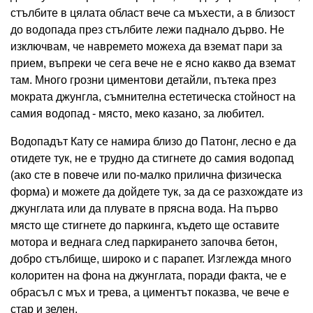
стълбите в цялата област вече са мъхести, а в близост
до водопада през стълбите лежи паднало дърво. Не
изключвам, че навремето можеха да вземат пари за
прием, въпреки че сега вече не е ясно какво да вземат
там. Много грозни циментови детайли, пътека през
мократа джунгла, съмнителна естетическа стойност на
самия водопад - място, меко казано, за любител.
Водопадът Кату се намира близо до Патонг, лесно е да
отидете тук, не е трудно да стигнете до самия водопад
(ако сте в повече или по-малко прилична физическа
форма) и можете да дойдете тук, за да се разхождате из
джунглата или да плувате в прясна вода. На първо
място ще стигнете до паркинга, където ще оставите
мотора и веднага след паркирането започва бетон,
добро стълбище, широко и с парапет. Изглежда много
колоритен на фона на джунглата, поради факта, че е
обрасъл с мъх и трева, а циментът показва, че вече е
стар и зелен.