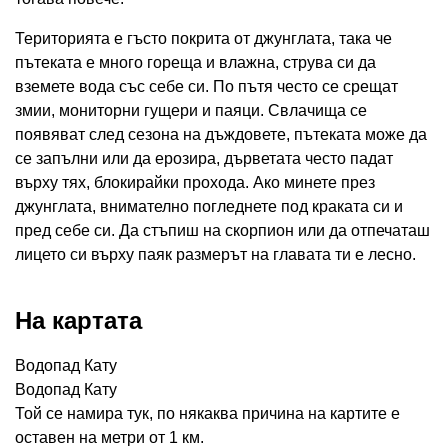
Територията е гъсто покрита от джунглата, така че
пътеката е много гореща и влажна, струва си да
вземете вода със себе си. По пътя често се срещат
змии, мониторни гущери и паяци. Свлачища се
появяват след сезона на дъждовете, пътеката може да
се запълни или да ерозира, дърветата често падат
върху тях, блокирайки прохода. Ако минете през
джунглата, внимателно погледнете под краката си и
пред себе си. Да стъпиш на скорпион или да отпечаташ
лицето си върху паяк размерът на главата ти е лесно.
На картата
Водопад Кату
Водопад Кату
Той се намира тук, по някаква причина на картите е
оставен на метри от 1 км.