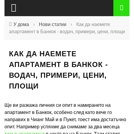
У дома
›
Нови статии
›
Как да наемете
апартамент в Банкок - водач, примери, цени, площи
КАК ДА НАЕМЕТЕ
АПАРТАМЕНТ В БАНКОК -
ВОДАЧ, ПРИМЕРИ, ЦЕНИ,
ПЛОЩИ
Ще ви разкажа личния си опит в намирането на
апартамент в Банкок, особено след като вече го
направих в Чианг Май и в Пукет, тоест има достатъчно
опит. Например успяхме да снимаме за два месеца
такъв апартамент
в центъра на Банкок. Тази статия