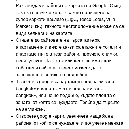
Разглеждаме райони на картата на Google. Също
така за повечето хора е важно наличието на
супермаркети наблизо (BigC, Tesco Lotus, Villa
Market и т.н.), тяхното местоположение може да се
види веднага и на картата.
Отидете до сайтовете на търсачките за
апартаменти и вижте какви са етажните хотели и
апартаментите в тези райони, проучете снимки,
цени, услуги. Част от жилището ще има свои
собствени сайтове, където можете да се
запознаете с всичко по-подробно..
Търсене в google «апартамент под наем зона
bangkok» и «апартаменти под наем зона
bangkok», или нещо подобно, където площта е
зоната, от която се нуждаете. Трябва да търсите
на английски.
Отворете google карти, увеличете мащаба на
района, от който се нуждаете, и получете имената