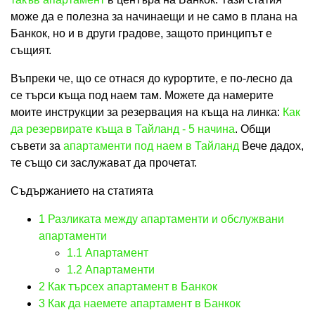
може да е полезна за начинаещи и не само в плана на
Банкок, но и в други градове, защото принципът е
същият.
Въпреки че, що се отнася до курортите, е по-лесно да
се търси къща под наем там. Можете да намерите
моите инструкции за резервация на къща на линка:
Как
да резервирате къща в Тайланд - 5 начина
. Общи
съвети за
апартаменти под наем в Тайланд
Вече дадох,
те също си заслужават да прочетат.
Съдържанието на статията
1
Разликата между апартаменти и обслужвани
апартаменти
1.1
Апартамент
1.2
Апартаменти
2
Как търсех апартамент в Банкок
3
Как да наемете апартамент в Банкок