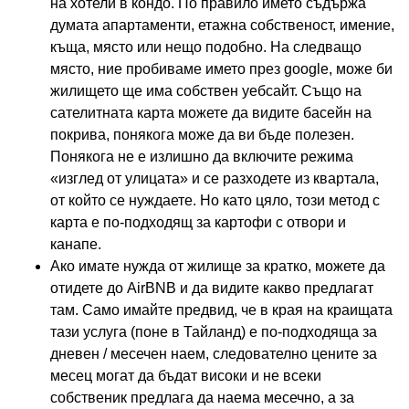
на хотели в кондо. По правило името съдържа
думата апартаменти, етажна собственост, имение,
къща, място или нещо подобно. На следващо
място, ние пробиваме името през google, може би
жилището ще има собствен уебсайт. Също на
сателитната карта можете да видите басейн на
покрива, понякога може да ви бъде полезен.
Понякога не е излишно да включите режима
«изглед от улицата» и се разходете из квартала,
от който се нуждаете. Но като цяло, този метод с
карта е по-подходящ за картофи с отвори и
канапе.
Ако имате нужда от жилище за кратко, можете да
отидете до AirBNB и да видите какво предлагат
там. Само имайте предвид, че в края на краищата
тази услуга (поне в Тайланд) е по-подходяща за
дневен / месечен наем, следователно цените за
месец могат да бъдат високи и не всеки
собственик предлага да наема месечно, а за