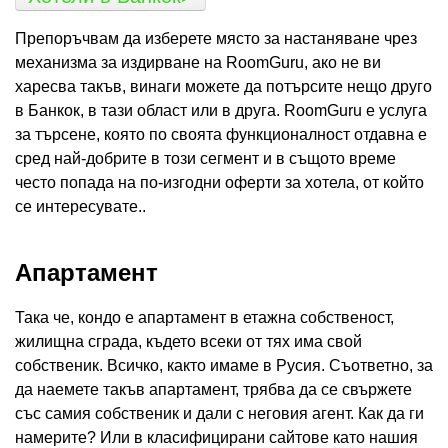
Препоръчвам да изберете място за настаняване чрез
механизма за издирване на RoomGuru, ако не ви
харесва такъв, винаги можете да потърсите нещо друго
в Банкок, в тази област или в друга. RoomGuru е услуга
за търсене, която по своята функционалност отдавна е
сред най-добрите в този сегмент и в същото време
често попада на по-изгодни оферти за хотела, от който
се интересувате..
Апартамент
Така че, кондо е апартамент в етажна собственост,
жилищна сграда, където всеки от тях има свой
собственик. Всичко, както имаме в Русия. Съответно, за
да наемете такъв апартамент, трябва да се свържете
със самия собственик и дали с неговия агент. Как да ги
намерите? Или в класифицирани сайтове като нашия