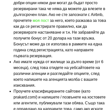
добри опции някои дни могат да бъдат просто
резервирани така че няма да можете да влезете в
дългосрочен план. Ако не сте запознати с Airbnb,
прочетете
моя пост
за него, което разказва за това
как да се регистрирате правилно, как да
резервирате настаняване и т.н. Не забравяйте да
получите бонус от 20 долара на тази връзка.
Бонусът може да се използва в рамките на една
година след регистрацията, като направите
първата резервация.
Ако имате нужда от жилище за дълго време (от 6
месеца), след това отидете на уебсайтовете на
различни агенции и разгледайте опциите, след
което напишете на агенцията молба с вашите
изисквания.
Проучете класифицираните сайтове (като
prakard.com/) и напишете / позвънете на хостовете
или агентите, публикували тази обява. Също така
е оправдано да направите това, само ако искате