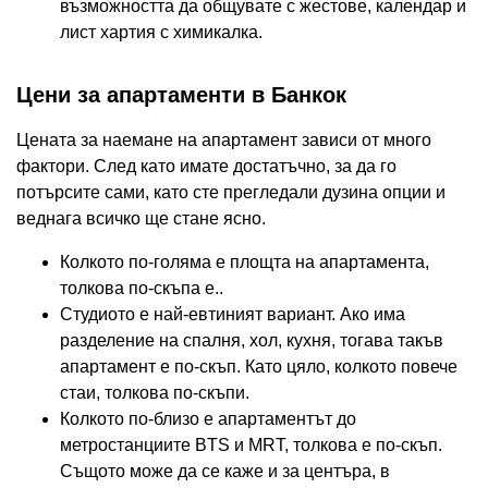
възможността да общувате с жестове, календар и
лист хартия с химикалка.
Цени за апартаменти в Банкок
Цената за наемане на апартамент зависи от много
фактори. След като имате достатъчно, за да го
потърсите сами, като сте прегледали дузина опции и
веднага всичко ще стане ясно.
Колкото по-голяма е площта на апартамента,
толкова по-скъпа е..
Студиото е най-евтиният вариант. Ако има
разделение на спалня, хол, кухня, тогава такъв
апартамент е по-скъп. Като цяло, колкото повече
стаи, толкова по-скъпи.
Колкото по-близо е апартаментът до
метростанциите BTS и MRT, толкова е по-скъп.
Същото може да се каже и за центъра, в