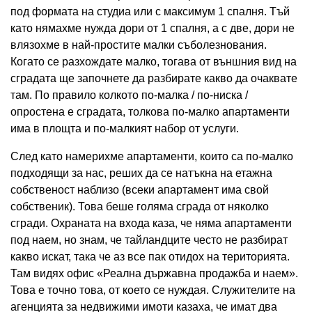
под формата на студиа или с максимум 1 спалня. Тъй
като нямахме нужда дори от 1 спалня, а с две, дори не
влязохме в най-простите малки съболезнования.
Когато се разхождате малко, тогава от външния вид на
сградата ще започнете да разбирате какво да очаквате
там. По правило колкото по-малка / по-ниска /
опростена е сградата, толкова по-малко апартаменти
има в площта и по-малкият набор от услуги.
След като намерихме апартаменти, които са по-малко
подходящи за нас, реших да се натъкна на етажна
собственост наблизо (всеки апартамент има свой
собственик). Това беше голяма сграда от няколко
сгради. Охраната на входа каза, че няма апартаменти
под наем, но знам, че тайландците често не разбират
какво искат, така че аз все пак отидох на територията.
Там видях офис «Реална държавна продажба и наем».
Това е точно това, от което се нуждая. Служителите на
агенцията за недвижими имоти казаха, че имат два