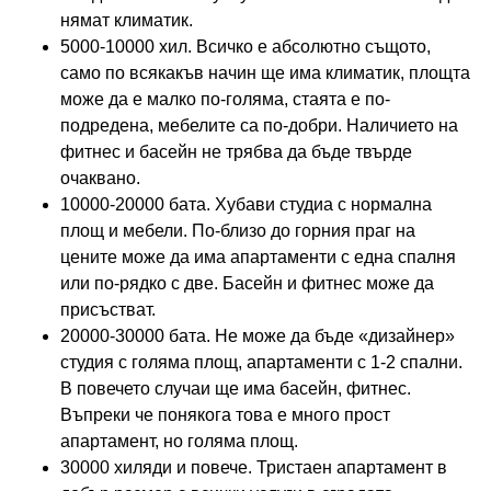
нямат климатик.
5000-10000 хил. Всичко е абсолютно същото,
само по всякакъв начин ще има климатик, площта
може да е малко по-голяма, стаята е по-
подредена, мебелите са по-добри. Наличието на
фитнес и басейн не трябва да бъде твърде
очаквано.
10000-20000 бата. Хубави студиа с нормална
площ и мебели. По-близо до горния праг на
цените може да има апартаменти с една спалня
или по-рядко с две. Басейн и фитнес може да
присъстват.
20000-30000 бата. Не може да бъде «дизайнер»
студия с голяма площ, апартаменти с 1-2 спални.
В повечето случаи ще има басейн, фитнес.
Въпреки че понякога това е много прост
апартамент, но голяма площ.
30000 хиляди и повече. Тристаен апартамент в