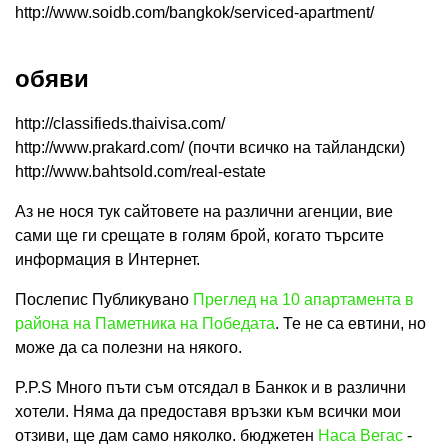
http://www.soidb.com/bangkok/serviced-apartment/
обяви
http://classifieds.thaivisa.com/
http://www.prakard.com/ (почти всичко на тайландски)
http://www.bahtsold.com/real-estate
Аз не нося тук сайтовете на различни агенции, вие
сами ще ги срещате в голям брой, когато търсите
информация в Интернет.
Послепис Публикувано
Преглед на 10 апартамента в
района на Паметника на Победата
. Те не са евтини, но
може да са полезни на някого.
P.P.S Много пъти съм отсядал в Банкок и в различни
хотели. Няма да предоставя връзки към всички мои
отзиви, ще дам само няколко. бюджетен
Наса Вегас
-