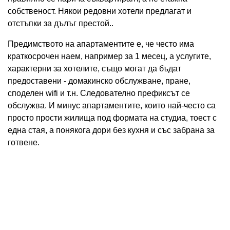
собственост. Някои редовни хотели предлагат и
отстъпки за дълъг престой..
Предимството на апартаментите е, че често има
краткосрочен наем, например за 1 месец, а услугите,
характерни за хотелите, също могат да бъдат
предоставени - домакинско обслужване, пране,
споделен wifi и т.н. Следователно префиксът се
обслужва. И минус апартаментите, които най-често са
просто прости жилища под формата на студиа, тоест с
една стая, а понякога дори без кухня и със забрана за
готвене.