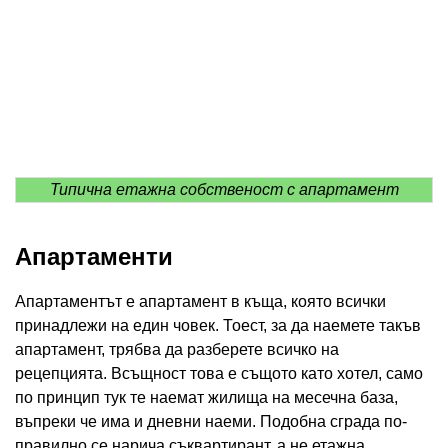
Типична етажна собственост с апартамент
Апартаменти
Апартаментът е апартамент в къща, която всички
принадлежи на един човек. Тоест, за да наемете такъв
апартамент, трябва да разберете всичко на
рецепцията. Всъщност това е същото като хотел, само
по принцип тук те наемат жилища на месечна база,
въпреки че има и дневни наеми. Подобна сграда по-
правилно се нарича съквартирант, а не етажна