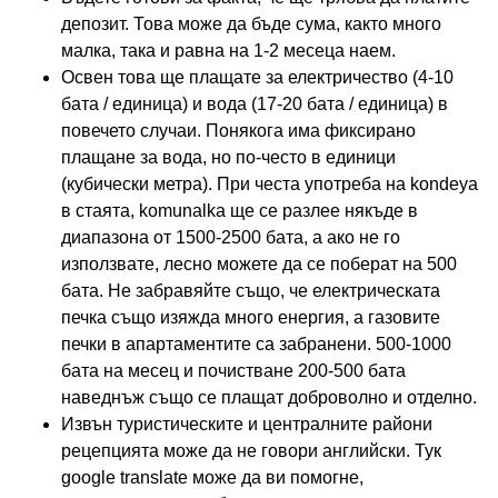
депозит. Това може да бъде сума, както много
малка, така и равна на 1-2 месеца наем.
Освен това ще плащате за електричество (4-10
бата / единица) и вода (17-20 бата / единица) в
повечето случаи. Понякога има фиксирано
плащане за вода, но по-често в единици
(кубически метра). При честа употреба на kondeya
в стаята, komunalka ще се разлее някъде в
диапазона от 1500-2500 бата, а ако не го
използвате, лесно можете да се поберат на 500
бата. Не забравяйте също, че електрическата
печка също изяжда много енергия, а газовите
печки в апартаментите са забранени. 500-1000
бата на месец и почистване 200-500 бата
наведнъж също се плащат доброволно и отделно.
Извън туристическите и централните райони
рецепцията може да не говори английски. Тук
google translate може да ви помогне,