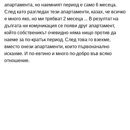
апартамента, но наемният период е само 6 месеца.
След като разгледах тези апартаменти, казах, че всичко
е много яко, но ми трябват 2 месеца ... В резултат на
дългата ни комуникация се появи друг апартамент,
който собственикът очевидно няма нищо против да
наеме за по-кратък период. След това го взехме,
вместо онези апартаменти, които първоначално
искахме. И по-евтино и много по-добро във всяко
отношение.