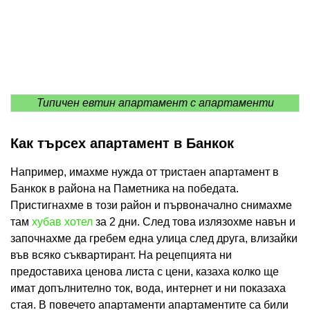
Типичен евтин апартамент с апартаменти
Как търсех апартамент в Банкок
Например, имахме нужда от тристаен апартамент в
Банкок в района на Паметника на победата.
Пристигнахме в този район и първоначално снимахме
там
хубав хотел
за 2 дни. След това излязохме навън и
започнахме да гребем една улица след друга, влизайки
във всяко съквартирант. На рецепцията ни
предоставиха ценова листа с цени, казаха колко ще
имат допълнително ток, вода, интернет и ни показаха
стая. В повечето апартаменти апартаментите са били