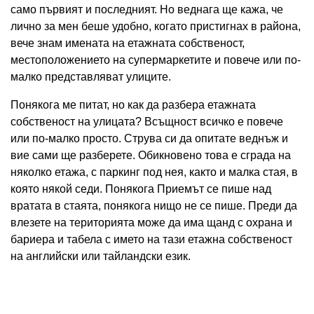
само първият и последният. Но веднага ще кажа, че
лично за мен беше удобно, когато пристигнах в района,
вече знам имената на етажната собственост,
местоположението на супермаркетите и повече или по-
малко представляват улиците.
Понякога ме питат, но как да разбера етажната
собственост на улицата? Всъщност всичко е повече
или по-малко просто. Струва си да опитате веднъж и
вие сами ще разберете. Обикновено това е сграда на
няколко етажа, с паркинг под нея, както и малка стая, в
която някой седи. Понякога Приемът се пише над
вратата в стаята, понякога нищо не се пише. Преди да
влезете на територията може да има щанд с охрана и
бариера и табела с името на тази етажна собственост
на английски или тайландски език.