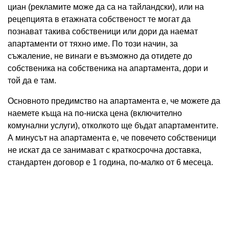
циан (рекламите може да са на тайландски), или на
рецепцията в етажната собственост те могат да
познават такива собственици или дори да наемат
апартаменти от тяхно име. По този начин, за
съжаление, не винаги е възможно да отидете до
собственика на собственика на апартамента, дори и
той да е там.
Основното предимство на апартамента е, че можете да
наемете къща на по-ниска цена (включително
комунални услуги), отколкото ще бъдат апартаментите.
А минусът на апартамента е, че повечето собственици
не искат да се занимават с краткосрочна доставка,
стандартен договор е 1 година, по-малко от 6 месеца.