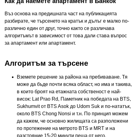
Как да наемете апартамент в Банкок
Въз основа на предишната част на публикацията
разбирате, че търсенето на кратък и дълъг е малко по-
различно един от друг, точно както се различава
алгоритъмът в зависимост от това дали става въпрос
за апартамент или апартамент.
Алгоритъм за търсене
Вземете решение за района на пребиваване. Тя
може да бъде почти всяка област, но има и такива,
в които броят на етажната собственост е най-
висок: Lat Prao Rd, Паметник на победата на BTS,
Sukhumvit от BTS Asok до Udom Suk и по-нататък,
около BTS Chong Nonsi и т.н. По принцип можем
да кажем, че основно жилищата са разположени
по протежение на метрото BTS и MRT и на
разстояние 15-20 минути пеша от него.