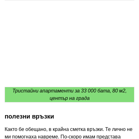
Тристайни апартаменти за 33 000 бата, 80 м2,
център на града
полезни връзки
Както бе обещано, в крайна сметка връзки. Те лично не
ми помогнаха навреме. По-скоро имам представа