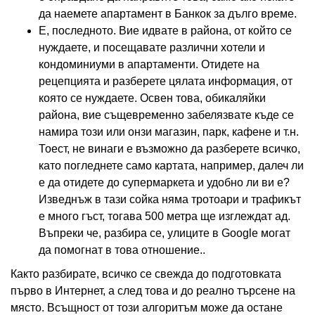
да наемете апартамент в Банкок за дълго време.
Е, последното. Вие идвате в района, от който се
нуждаете, и посещавате различни хотели и
кондоминиуми в апартаменти. Отидете на
рецепцията и разберете цялата информация, от
която се нуждаете. Освен това, обикаляйки
района, вие същевременно забелязвате къде се
намира този или онзи магазин, парк, кафене и т.н.
Тоест, не винаги е възможно да разберете всичко,
като погледнете само картата, например, далеч ли
е да отидете до супермаркета и удобно ли ви е?
Изведнъж в тази сойка няма тротоари и трафикът
е много гъст, тогава 500 метра ще изглеждат ад.
Въпреки че, разбира се, улиците в Google могат
да помогнат в това отношение..
Както разбирате, всичко се свежда до подготовката
първо в Интернет, а след това и до реално търсене на
място. Всъщност от този алгоритъм може да остане