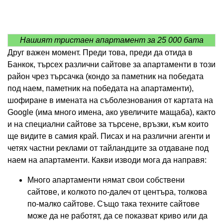
Нашият тристаен апартамент за 25 000 бата
Друг важен момент. Преди това, преди да отида в
Банкок, търсех различни сайтове за апартаменти в този
район чрез търсачка (кондо за паметник на победата
под наем, паметник на победата на апартаменти),
шофиране в имената на съболезнования от картата на
Google (има много имена, ако увеличите мащаба), както
и на специални сайтове за търсене, връзки, към които
ще видите в самия край. Писах и на различни агенти и
четях частни реклами от тайландците за отдаване под
наем на апартаменти. Какви изводи мога да направя:
Много апартаменти нямат свои собствени
сайтове, и колкото по-далеч от центъра, толкова
по-малко сайтове. Също така техните сайтове
може да не работят, да се показват криво или да