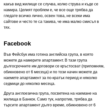
какъв вид жилище се случва, колко струва и къде се
намира. Целият проблем е, че все още трябва да
гледате всичко лично, освен това, не всеки има
сайтове и често те са такива, че има малко смисъл в
тях.
Facebook
Във Фейсбук има готина английска група, в която
можете да намерите апартамент. В тази група
дългосрочните им договори се кръстосват (припомням,
обикновено от 6 месеца) и по този начин можете да
наемете апартамент за по-кратък период и няколко
седмици до няколко месеца.
Друга англоезична група, посветена на наемане на
жилища в Банкок. Само тук, напротив, трябва да
търсите апартамент дълго време, обикновено от 6