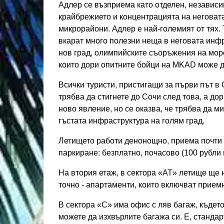
Адлер се възприема като отделен, независи
крайбрежието и концентрацията на неговата
микрорайони. Адлер е най-големият от тях. 
вкарат много полезни неща в неговата инфра
нов град, олимпийските съоръжения на морс
които дори опитните бойци на MKAD може да
Всички туристи, пристигащи за първи път в 
трябва да стигнете до Сочи след това, а до
ново явление, но се оказва, че трябва да м
гъстата инфраструктура на голям град.
Летището работи денонощно, приема почти 
паркиране: безплатно, почасово (100 рубли 
На втория етаж, в сектора «AT» летище ще 
точно - апартаменти, които включват приемн
В сектора «С» има офис с ляв багаж, където
можете да изхвърлите багажа си. Е, стандар