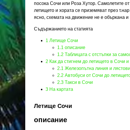
посока Сочи или Роза Хутор. Самолетите от
летището и хората се приземяват през т.нар
ясно, схемата на движение не е объркана и 
Съдържанието на статията
1
Летище Сочи
1.1
описание
1.2
Таблицата с отстъпки за само
2
Как да стигнем до летището в Сочи и
2.1
Железопътна линия и лястов
2.2
Автобуси от Сочи до летищет
2.3
Такси в Сочи
3
На картата
Летище Сочи
описание