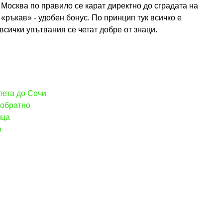
 Москва по правило се карат директно до сградата на
 «ръкав» - удобен бонус. По принцип тук всичко е
всички упътвания се четат добре от знаци.
лета до Сочи
 обратно
ица
о