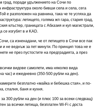
м град, поради удължението на Сочи по
 инфраструктура около бивши села и села, сега
Той е разположен на равнина, така че те успяха да
структура: летището, голяма жп гара, стария град,
кия клъстер, границата с Абхазия и куп магистрали,
 се изгубят в и KAD.
Сочи, са изненадани, че от летището в Сочи все пак
ри и не веднъж за пет минути. По принцип това не е
инете не през пустостите на предградията, а през
всички видове самолети, има няколко вида
на час) и ежедневно (350-500 рубли на ден).
намерите безплатно «майка и бебешка стая», и по-
а, спалня, баня и кухня.
 за 300 рубли на ден (и плюс 100 за всеки следващ)
тен за всички летища, безплатен Wi-Fi с доста