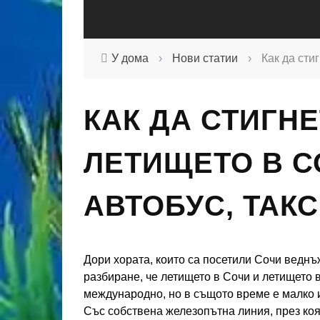
У дома
›
Нови статии
›
Как да сти
КАК ДА СТИГНЕ
ЛЕТИЩЕТО В СО
АВТОБУС, ТАК
Дори хората, които са посетили Сочи веднъ
разбиране, че летището в Сочи и летището 
международно, но в същото време е малко и
Със собствена железопътна линия, през коя