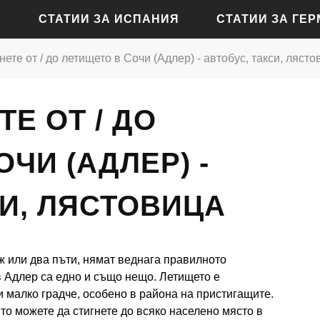
СТАТИИ ЗА ИСПАНИЯ
СТАТИИ ЗА ГЕ
гнете от / до летището в Сочи (Адлер) - автобус, такси, ляст
СТАТИИ ЗА АЛИКАНТЕ
СТАТИИ ЗА БАДЕН-Б
ТЕ ОТ / ДО
СТАТИИ ЗА БАРСЕЛОНА
СТАТИИ ЗА БЕРЛИН
СТАТИИ ЗА МАДРИД
СТАТИИ ЗА КЬОЛН
ЧИ (АДЛЕР) -
СТАТИИ ЗА СЕВИЛЯ
СТАТИИ ЗА ДРЕЗДЕН
СИ, ЛЯСТОВИЦА
СТАТИИ ЗА ВАЛЕНСИЯ
СТАТИИ ЗА ФРАНКФУ
СТАТИИ ЗА ХАМБУРГ
ж или два пъти, нямат веднага правилното
СТАТИИ ЗА МЮНХЕН
в Адлер са едно и също нещо. Летището е
 малко градче, особено в района на пристигащите.
то можете да стигнете до всяко населено място в