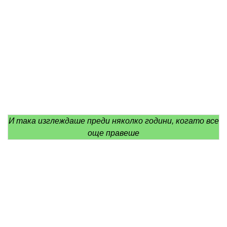
И така изглеждаше преди няколко години, когато все
още правеше