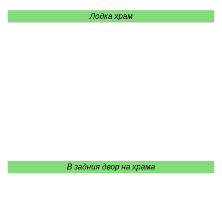
Лодка храм
В задния двор на храма