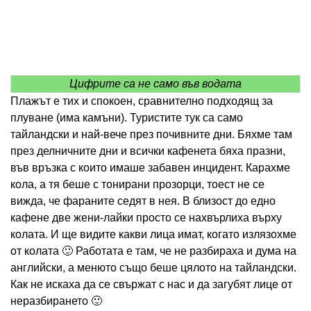
Цифрите са не само във водата
Плажът е тих и спокоен, сравнително подходящ за
плуване (има камъни). Туристите тук са само
тайландски и най-вече през почивните дни. Бяхме там
през делничните дни и всички кафенета бяха празни,
във връзка с които имаше забавен инцидент. Карахме
кола, а тя беше с тонирани прозорци, тоест не се
вижда, че фараните седят в нея. В близост до едно
кафене две жени-лайки просто се нахвърлиха върху
колата. И ще видите какви лица имат, когато излязохме
от колата 🙂 Работата е там, че не разбираха и дума на
английски, а менюто също беше цялото на тайландски.
Как не искаха да се свържат с нас и да загубят лице от
неразбирането 🙂