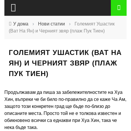
У дома
›
Нови статии
›
Големият Ушастик
(Ват На Ян) и Черният звяр (плаж Пук Тиен)
ГОЛЕМИЯТ УШАСТИК (ВАТ НА
ЯН) И ЧЕРНИЯТ ЗВЯР (ПЛАЖ
ПУК ТИЕН)
Продължавам да пиша за забележителностите на Хуа
Хин, въпреки че би било по-правилно да се каже Ча Ам,
защото този конкретен град ще бъде по-близо до
описаните места. Просто той не е толкова известен и
обикновено всички са еднакви при Хуа Хин, така че
нека бъде така.