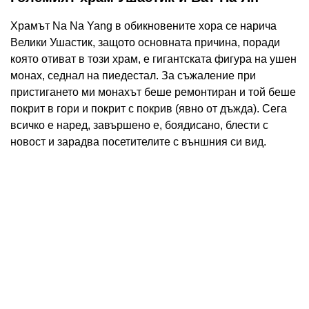
Храмът Na Na Yang в обикновените хора се нарича
Велики Ушастик, защото основната причина, поради
която отиват в този храм, е гигантската фигура на ушен
монах, седнал на пиедестал. За съжаление при
пристигането ми монахът беше ремонтиран и той беше
покрит в гори и покрит с покрив (явно от дъжда). Сега
всичко е наред, завършено е, боядисано, блести с
новост и зарадва посетителите с външния си вид.