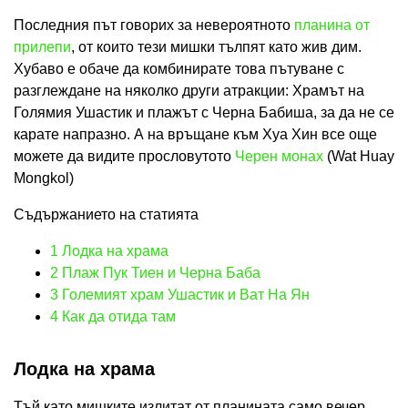
Последния път говорих за невероятното
планина от
прилепи
, от които тези мишки тълпят като жив дим.
Хубаво е обаче да комбинирате това пътуване с
разглеждане на няколко други атракции: Храмът на
Голямия Ушастик и плажът с Черна Бабиша, за да не се
карате напразно. А на връщане към Хуа Хин все още
можете да видите прословутото
Черен монах
(Wat Huay
Mongkol)
Съдържанието на статията
1
Лодка на храма
2
Плаж Пук Тиен и Черна Баба
3
Големият храм Ушастик и Ват На Ян
4
Как да отида там
Лодка на храма
Тъй като мишките излитат от планината само вечер,