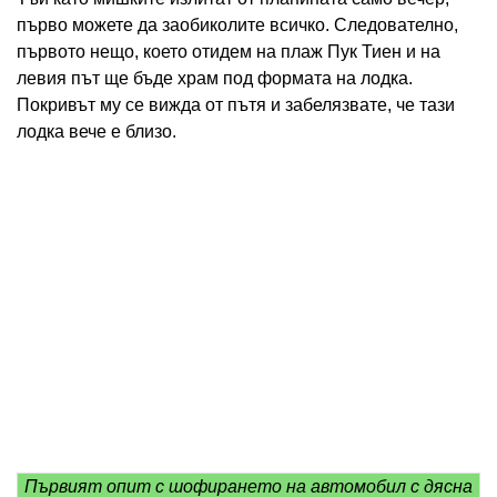
първо можете да заобиколите всичко. Следователно,
първото нещо, което отидем на плаж Пук Тиен и на
левия път ще бъде храм под формата на лодка.
Покривът му се вижда от пътя и забелязвате, че тази
лодка вече е близо.
Първият опит с шофирането на автомобил с дясна