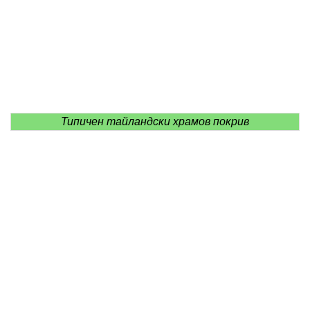
Типичен тайландски храмов покрив