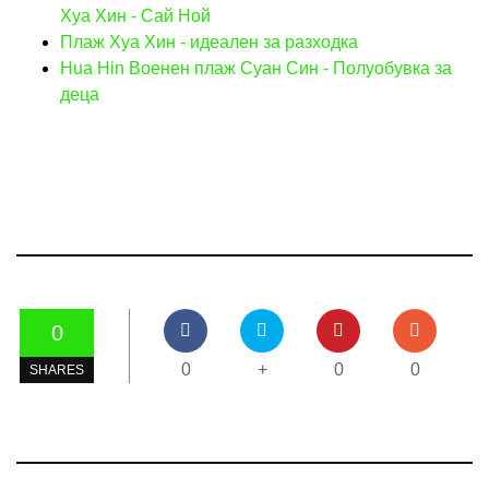
Хуа Хин - Сай Ной
Плаж Хуа Хин - идеален за разходка
Hua Hin Военен плаж Суан Син - Полуобувка за
деца
0
0
+
0
0
SHARES