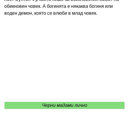
обикновен човек. А богинята е някаква богиня или
воден демон, която се влюби в млад човек.
Черни мадами лично