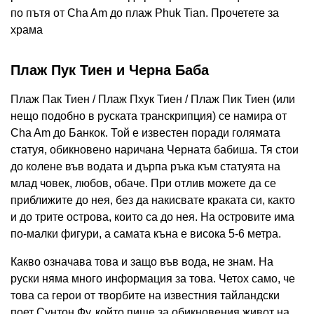
по пътя от Cha Am до плаж Phuk Tian. Прочетете за
храма
Плаж Пук Тиен и Черна Баба
Плаж Пак Тиен / Плаж Пхук Тиен / Плаж Пик Тиен (или
нещо подобно в руската транскрипция) се намира от
Cha Am до Банкок. Той е известен поради голямата
статуя, обикновено наричана Черната бабиша. Тя стои
до колене във водата и дърпа ръка към статуята на
млад човек, любов, обаче. При отлив можете да се
приближите до нея, без да накисвате краката си, както
и до трите острова, които са до нея. На островите има
по-малки фигури, а самата къна е висока 5-6 метра.
Какво означава това и защо във вода, не знам. На
руски няма много информация за това. Четох само, че
това са герои от творбите на известния тайландски
поет Сунтон Фу, който пише за обикновения живот на