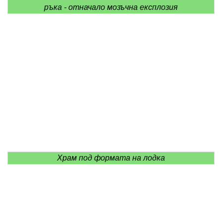
ръка - отначало мозъчна експлозия
Храм под формата на лодка