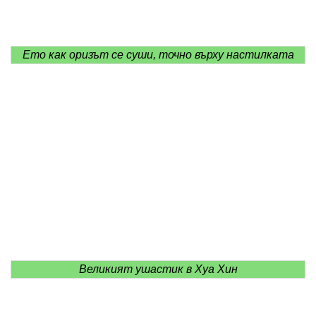
Ето как оризът се суши, точно върху настилката
Великият ушастик в Хуа Хин