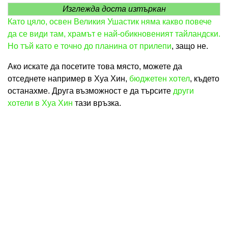
Изглежда доста изтъркан
Като цяло, освен Великия Ушастик няма какво повече
да се види там, храмът е най-обикновеният тайландски.
Но тъй като е точно до
планина от прилепи
, защо не.
Ако искате да посетите това място, можете да
отседнете например в Хуа Хин,
бюджетен хотел
, където
останахме. Друга възможност е да търсите
други
хотели в Хуа Хин
тази връзка.