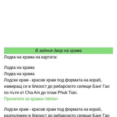
В задния двор на храма
Лодка на храма на картата:
Лодка на храма
Лодка на храма
Лодски храм - красив храм под формата на кораб,
намиращ се в близост до рибарското селище Банг Гао
по пътя от Cha Am до плаж Phuk Tian.
Прочетете за храма<.htmla>
Лодски храм - красив храм под формата на кораб,
разположен в близост до рибарското селище Банг Гао