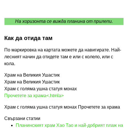
На хоризонта се вижда планина от прилепи.
Как да отида там
По маркировка на картата можете да навигирате. Най-
лесният начин да отидете там е или с колело, или с
кола.
Храм на Великия Ушастик
Храм на Великия Ушастик
Храм с голяма ушна статуя монах
Прочетете за храма<.htmla>
Храм с голяма ушна статуя монах Прочетете за храма
Свързани статии
Планинският храм Хао Тао и най-добрият плаж на