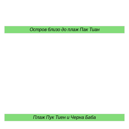
Остров близо до плаж Пак Тиан
Плаж Пук Тиен и Черна Баба