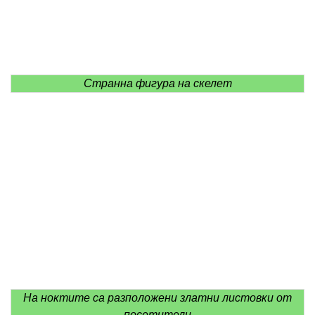
Странна фигура на скелет
На ноктите са разположени златни листовки от
посетители