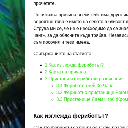
прочетете.
По някаква причина всеки кейс има друго им
вероятно това е името на селото в близост д
Струва ми се, че не е необходимо да се зна
чанг», за да обясните къде трябва. Независ
съм посочил и тези имена.
Съдържанието на статията
1
Как изглежда фериботът?
2
Карта на причала
3
Пристани и фериботни разписания
3.1
Фериботен кей Ко Чанг
3.2
Фериботно пристанище Point 
3.3
Пристанище Лаем Нгоб (Кром
Как изглежда фериботът?
Самите фериботи са почти еднакви, различа