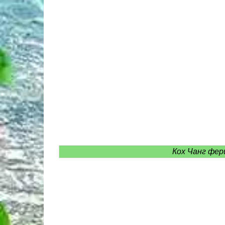
Кох Чанг фер