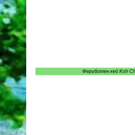
Фериботен кей Koh Ch