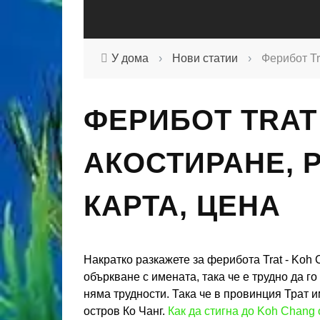
У дома
›
Нови статии
›
Ферибот Tr
ФЕРИБОТ TRAT 
АКОСТИРАНЕ, 
КАРТА, ЦЕНА
Накратко разкажете за ферибота Trat - Koh
объркване с имената, така че е трудно да го
няма трудности. Така че в провинция Трат 
остров Ко Чанг.
Как да стигна до Koh Chang 