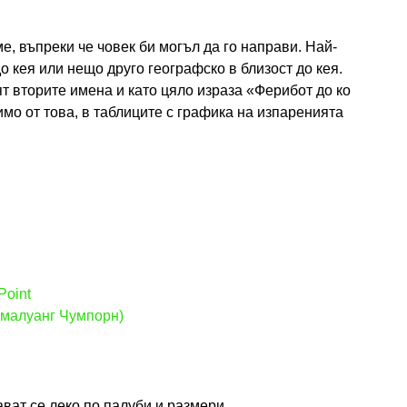
е, въпреки че човек би могъл да го направи. Най-
о кея или нещо друго географско в близост до кея.
ят вторите имена и като цяло израза «Ферибот до ко
имо от това, в таблиците с графика на изпаренията
Point
малуанг Чумпорн)
ват се леко по палуби и размери..