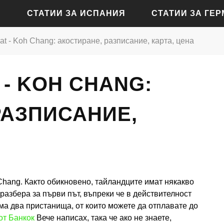
СТАТИИ ЗА ИСПАНИЯ
СТАТИИ ЗА ГЕ
at - Koh Chang: акостиране, разписание, карта, цена
СТАТИИ ЗА АЛИКАНТЕ
СТАТИИ ЗА БАДЕН-Б
- KOH CHANG:
СТАТИИ ЗА БАРСЕЛОНА
СТАТИИ ЗА БЕРЛИН
СТАТИИ ЗА МАДРИД
СТАТИИ ЗА КЬОЛН
РАЗПИСАНИЕ,
СТАТИИ ЗА СЕВИЛЯ
СТАТИИ ЗА ДРЕЗДЕН
СТАТИИ ЗА ВАЛЕНСИЯ
СТАТИИ ЗА ФРАНКФУ
СТАТИИ ЗА ХАМБУРГ
 Chang. Както обикновено, тайландците имат някакво
СТАТИИ ЗА МЮНХЕН
 разбера за първи път, въпреки че в действителност
има два пристанища, от които можете да отплавате до
от Банкок
Вече написах, така че ако не знаете,