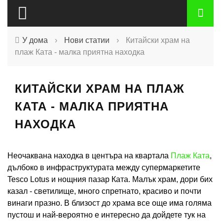
У дома
›
Нови статии
›
Китайски храм на
плаж Ката - малка приятна находка
КИТАЙСКИ ХРАМ НА ПЛАЖ
КАТА - МАЛКА ПРИЯТНА
НАХОДКА
Неочаквана находка в центъра на квартала
Плаж Ката
,
дълбоко в инфраструктурата между супермаркетите
Tesco Lotus и нощния пазар Ката. Малък храм, дори бих
казал - светилище, много спретнато, красиво и почти
винаги празно. В близост до храма все още има голяма
пустош и най-вероятно е интересно да дойдете тук на