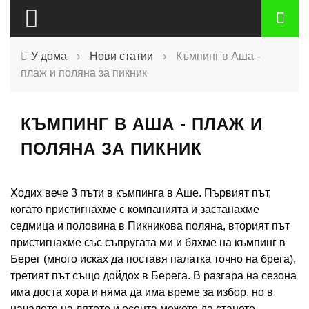
У дома
›
Нови статии
›
Къмпинг в Аша -
плаж и поляна за пикник
КЪМПИНГ В АША - ПЛАЖ И
ПОЛЯНА ЗА ПИКНИК
Ходих вече 3 пъти в къмпинга в Аше. Първият път,
когато пристигнахме с компанията и застанахме
седмица и половина в Пикникова поляна, вторият път
пристигнахме със съпругата ми и бяхме на къмпинг в
Берег (много исках да поставя палатка точно на брега),
третият път също дойдох в Берега. В разгара на сезона
има доста хора и няма да има време за избор, но в
началото на лятото и есента можете да станете