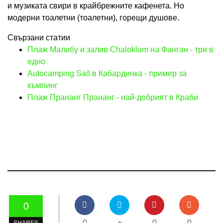
и музиката свири в крайбрежните кафенета. Но
модерни тоалетни (тоалетни), горещи душове.
Свързани статии
Плаж Малибу и залив Chaloklum на Фанган - три в
едно
Autocamping Sail в Кабардинка - пример за
къмпинг
Плаж Прананг Прананг - най-добрият в Краби
0
0
+
0
0
SHARES