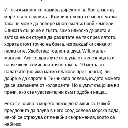
И този къмпинг се намира директно на брега между
морето и жп линията. Къмпинг площта е много малка,
така че може да побере много малък брой кемпери.
Сянката също не е гъста, само няколко дървета и
затова не си струва да разчитате на тях през лятото,
хората стоят точно на брега, изграждайки сянка от
палатките. Удобства: тоалетна, душ, Wifi, малък
магазин. Ако се дразните от шума от железницата и
парче желязо минава точно там на 10 метра от
палатките (но има малко влакове през нощта), по-
добре е да спрете в Пикникова поляна, където можете
да се измъкнете от коловозите. Но шумът също ще ви
пречи, ако сте чувствителни към подобни неща..
Река се влива в морето близо до къмпинга. Някой
предпочита да плува в него след солена морска вода,
някой се страхува от лечебни съоръжения, които са
наблизо.