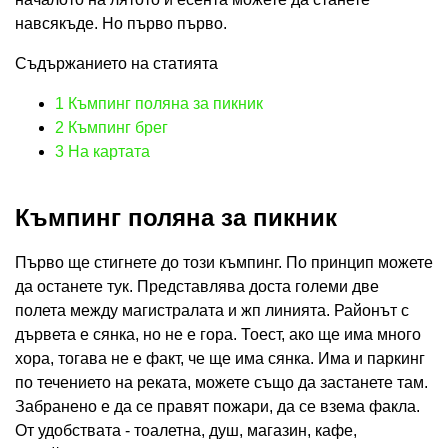
навсякъде. Но първо първо.
Съдържанието на статията
1
Къмпинг поляна за пикник
2
Къмпинг брег
3
На картата
Къмпинг поляна за пикник
Първо ще стигнете до този къмпинг. По принцип можете
да останете тук. Представлява доста големи две
полета между магистралата и жп линията. Районът с
дървета е сянка, но не е гора. Тоест, ако ще има много
хора, тогава не е факт, че ще има сянка. Има и паркинг
по течението на реката, можете също да застанете там.
Забранено е да се правят пожари, да се взема факла.
От удобствата - тоалетна, душ, магазин, кафе,