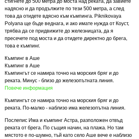
стигнете до 500 метра до моста над реката, да завиете
надясно и да продължите по тези 500 метра, а след
това да отидете вдясно към къмпинга. Piknikovaya
Polyana ще бъде веднага, и ако имате нужда от Коуст,
трябва да се придвижите до железницата, да я
пресечете под моста и да отидете директно до брега,
това е къмпинг.
Къмпинг в Аше
Къмпинг в Аше
Къмпингът се намира точно на морския бряг и до
реката. Минус - близо до железопътната линия.
Повече информация
Къмпингът се намира точно на морския бряг и до
реката. По-малко - наблизо има железопътна линия.
Послепис Има и къмпинг Астра, разположен отвъд
реката от брега. По същия начин, на плажа. Но там
мястото е по-шумно, тъй като село Аше вече е наблизо