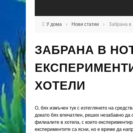
У дома
›
Нови статии
›
Забрана в 
ЗАБРАНА В HO
ЕКСПЕРИМЕНТИ
ХОТЕЛИ
О, бях измъчен тук с изтеглянето на средст
докато бях впечатлен, реших незабавно да
филиалите в хотела, с които експериментир
експериментите са ясни, но е време да нап