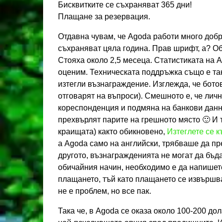
Бисквитките се съхраняват 365 дни!
Плащане за резервация.
Отдавна чувам, че Agoda работи много добре
съхраняват цяла година. Прав шрифт, а? Об
Стояха около 2,5 месеца. Статистиката на A
оценим. Техническата поддръжка също е так
изтегли възнаграждение. Изглежда, че ботов
отговарят на въпроси). Смешното е, че лич
кореспонденция и подмяна на банкови данни
прехвърлят парите на грешното място 🙂 И 
краищата) както обикновено,
Изтеглете се к
а Agoda само на английски, трябваше да пре
другото, възнагражденията не могат да бъда
обичайния начин, необходимо е да напишет
плащането, тъй като плащането се извършва
не е проблем, но все пак.
Така че, в Agoda се оказа около 100-200 до