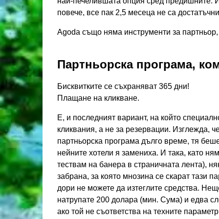
най-печелившата опция сред предишните. И
повече, все пак 2,5 месеца не са достатъчн
Agoda също няма инструменти за партньор,
Партньорска програма, ко
Бисквитките се съхраняват 365 дни!
Плащане на кликване.
Е, и последният вариант, на който специал
кликвания, а не за резервации. Изглежда, ч
партньорска програма дълго време, тя беше 
нейните хотели я замениха. И така, като ня
тествам на банера в страничната лента), н
забрана, за която мнозина се скарат тази п
дори не можете да изтеглите средства. Нещо 
натрупате 200 долара (мин. Сума) и едва сл
ако той не съответства на техните параметр