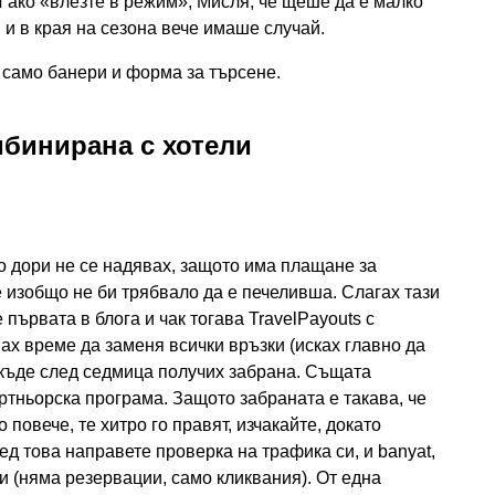
 ако «влезте в режим», Мисля, че щеше да е малко
и и в края на сезона вече имаше случай.
 само банери и форма за търсене.
мбинирана с хотели
но дори не се надявах, защото има плащане за
е изобщо не би трябвало да е печеливша. Слагах тази
първата в блога и чак тогава TravelPayouts с
мах време да заменя всички връзки (исках главно да
якъде след седмица получих забрана. Същата
артньорска програма. Защото забраната е такава, че
повече, те хитро го правят, изчакайте, докато
ед това направете проверка на трафика си, и banyat,
и (няма резервации, само кликвания). От една