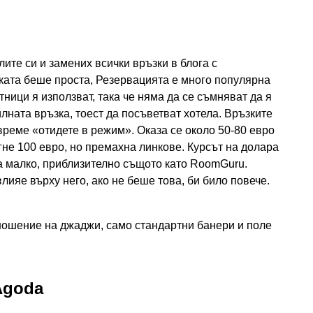
ите си и замених всички връзки в блога с
иката беше проста, Резервацията е много популярна
тници я използват, така че няма да се съмняват да я
лната връзка, тоест да посъветват хотела. Връзките
време «отидете в режим». Оказа се около 50-80 евро
гне 100 евро, но премахна линкове. Курсът на долара
за малко, приблизително същото като RoomGuru.
лияе върху него, ако не беше това, би било повече.
ношение на джаджи, само стандартни банери и поле
Agoda