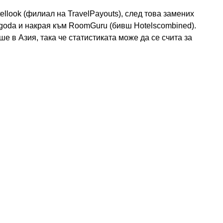
llook (филиал на TravelPayouts), след това замених
Agoda и накрая към RoomGuru (бивш Hotelscombined).
ше в Азия, така че статистиката може да се счита за