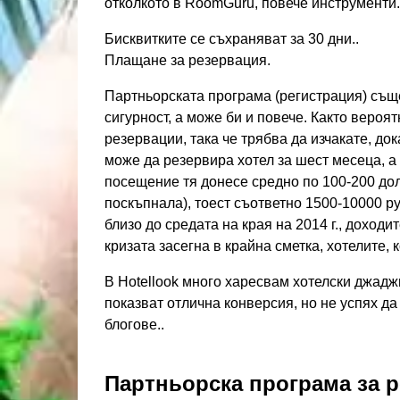
отколкото в RoomGuru, повече инструменти.
Бисквитките се съхраняват за 30 дни..
Плащане за резервация.
Партньорската програма (регистрация) съще
сигурност, а може би и повече. Както вероя
резервации, така че трябва да изчакате, до
може да резервира хотел за шест месеца, а
посещение тя донесе средно по 100-200 дол
поскъпнала), тоест съответно 1500-10000 ру
близо до средата на края на 2014 г., доходи
кризата засегна в крайна сметка, хотелите, 
В Hotellook много харесвам хотелски джадж
показват отлична конверсия, но не успях да
блогове..
Партньорска програма за 