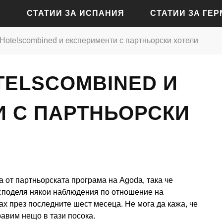
СТАТИИ ЗА ИСПАНИЯ
СТАТИИ ЗА ГЕ
Hotelscombined и експерименти с партньорски хотели
СТАТИИ ЗА АЛИКАНТЕ
СТАТИИ ЗА БАДЕН-Б
TELSCOMBINED И
СТАТИИ ЗА БАРСЕЛОНА
СТАТИИ ЗА БЕРЛИН
СТАТИИ ЗА МАДРИД
СТАТИИ ЗА КЬОЛН
 С ПАРТНЬОРСКИ
СТАТИИ ЗА СЕВИЛЯ
СТАТИИ ЗА ДРЕЗДЕН
СТАТИИ ЗА ВАЛЕНСИЯ
СТАТИИ ЗА ФРАНКФУ
СТАТИИ ЗА ХАМБУРГ
ва от партньорската програма на Agoda, така че
СТАТИИ ЗА МЮНХЕН
 споделя някои наблюдения по отношение на
ах през последните шест месеца. Не мога да кажа, че
равим нещо в тази посока.