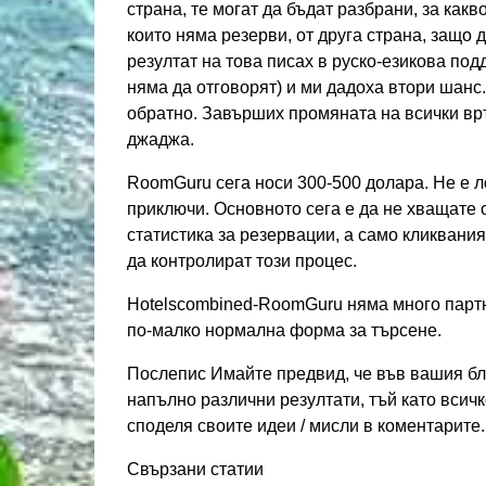
страна, те могат да бъдат разбрани, за какв
които няма резерви, от друга страна, защо 
резултат на това писах в руско-езикова под
няма да отговорят) и ми дадоха втори шанс.
обратно. Завърших промяната на всички връ
джаджа.
RoomGuru сега носи 300-500 долара. Не е л
приключи. Основното сега е да не хващате 
статистика за резервации, а само кликвания
да контролират този процес.
Hotelscombined-RoomGuru няма много партн
по-малко нормална форма за търсене.
Послепис Имайте предвид, че във вашия бл
напълно различни резултати, тъй като всич
споделя своите идеи / мисли в коментарите
Свързани статии