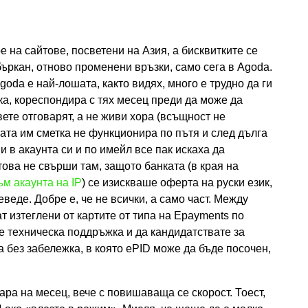
 на сайтове, посветени на Азия, а бисквитките се
ъркан, отново променени връзки, само сега в Agoda.
goda е най-лошата, както видях, много е трудно да ги
а, кореспондира с тях месец преди да може да
ете отговарят, а не живи хора (всъщност не
ната им сметка не функционира по пътя и след дълга
 в акаунта си и по имейл все пак искаха да
това не свърши там, защото банката (в края на
ъм акаунта на IP
) се изискваше оферта на руски език,
веде. Добре е, че не всички, а само част. Между
т изтеглени от картите от типа на Epayments по
е техническа поддръжка и да кандидатствате за
 без забележка, в която ePID може да бъде посочен,
лара на месец, вече с повишаваща се скорост. Тоест,