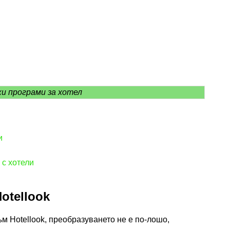
и програми за хотел
и
с хотели
otellook
м Hotellook, преобразуването не е по-лошо,