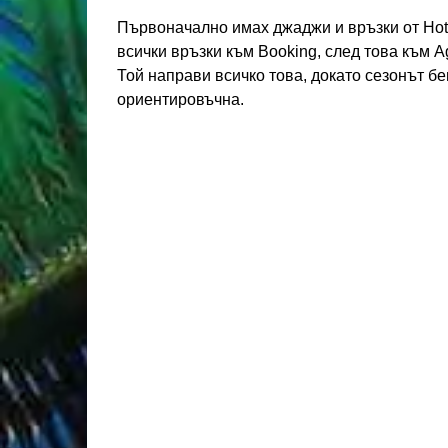
Първоначално имах джаджи и връзки от Hote
всички връзки към Booking, след това към 
Той направи всичко това, докато сезонът бе
ориентировъчна.