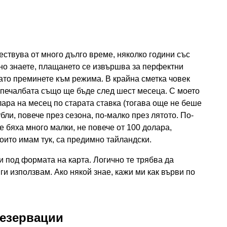
ствува от много дълго време, няколко години със
тно знаете, плащането се извършва за перфектни
като преминете към режима. В крайна сметка човек
 печалбата също ще бъде след шест месеца. С моето
ара на месец по старата ставка (тогава още не беше
бли, повече през сезона, по-малко през лятото. По-
те бяха много малки, не повече от 100 долара,
които имам тук, са предимно тайландски.
и под формата на карта. Логично те трябва да
 ги използвам. Ако някой знае, кажи ми как върви по
резервации