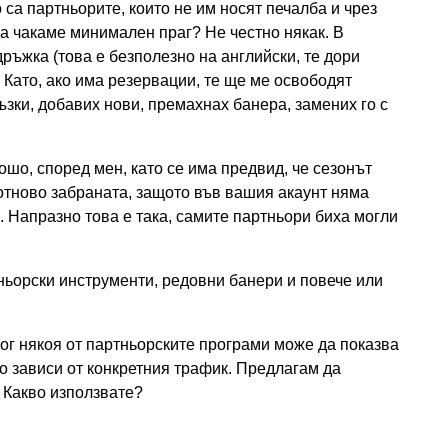
о са партньорите, които не им носят печалба и чрез
да чакаме минимален праг? Не честно някак. В
дръжка (това е безполезно на английски, те дори
 Като, ако има резервации, те ще ме освободят
зки, добавих нови, премахнах банера, замених го с
ошо, според мен, като се има предвид, че сезонът
отново забраната, защото във вашия акаунт няма
. Напразно това е така, самите партньори биха могли
ьорски инструменти, редовни банери и повече или
ог някоя от партньорските програми може да показва
ко зависи от конкретния трафик. Предлагам да
. Какво използвате?