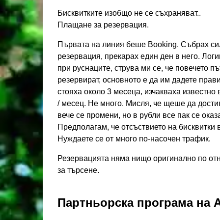
Бисквитките изобщо не се съхраняват..
Плащане за резервация.
Първата на линия беше Booking. Събрах сил
резервация, прекарах един ден в него. Лог
при руснаците, струва ми се, че повечето пъ
резервират, основното е да им дадете прави
стояха около 3 месеца, изчакваха известно 
/ месец. Не много. Мисля, че щеше да дости
вече се промени, но в рубли все пак се ока
Предполагам, че отсъствието на бисквитки в
Нуждаете се от много по-насочен трафик.
Резервацията няма нищо оригинално по от
за търсене.
Партньорска програма на 