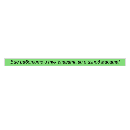
Вие работите и тук главата ви е изпод масата!