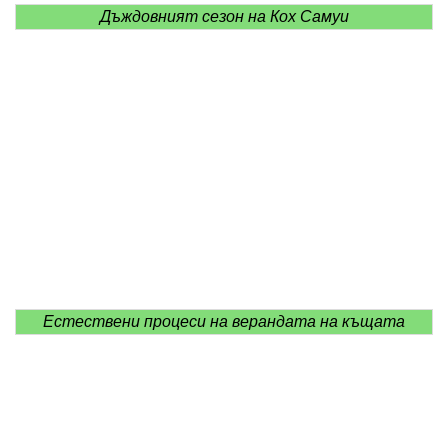
Дъждовният сезон на Кох Самуи
Естествени процеси на верандата на къщата