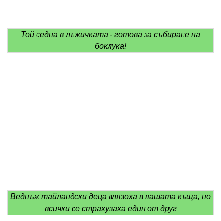
Той седна в лъжичката - готова за събиране на
боклука!
Веднъж тайландски деца влязоха в нашата къща, но
всички се страхуваха един от друг