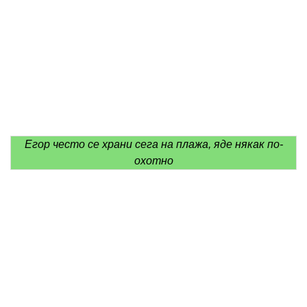
Егор често се храни сега на плажа, яде някак по-
охотно