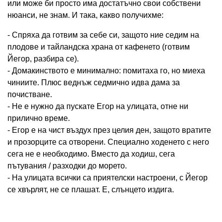
или може би просто има достатъчно свои собствени
нюанси, не знам. И така, какво получихме:
- Спряха да готвим за себе си, защото ние седим на
плодове и тайландска храна от кафенето (готвим
Йегор, разбира се).
- Домакинството е минимално: помитаха го, но миеха
чиниите. Плюс веднъж седмично идва дама за
почистване.
- Не е нужно да пускате Егор на улицата, отне ни
прилично време.
- Егор е на чист въздух през целия ден, защото вратите
и прозорците са отворени. Специално ходенето с него
сега не е необходимо. Вместо да ходиш, сега
пътувания / разходки до морето.
- На улицата всички са приятелски настроени, с Йегор
се хвърлят, не се плашат. Е, слънцето издига.