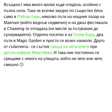
Всъщност има много малко къде отидоха, особено с
пълна сила. Така че всички заедно по същество бяха
само в
Райски парк
, няколко пъти на нощния пазар на
Maenam (който веднъж седмично) и на джаз фестивала
в Chaweng те отпадаха (не мисля за пътувания до
супермаркети). Отделно посетих и аз
Голям Буда
, два
пъти в Magic Garden и просто се возех наоколо. Друго
от събитията - се състоя
среща на читателите
при
детско кафене Мики Мики
. И така ние постоянно се
срещаме с някого на улицата, който ни чете или чете,
смешно 🙂