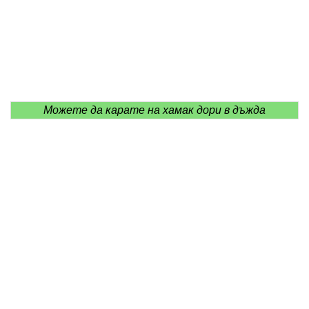
Можете да карате на хамак дори в дъжда