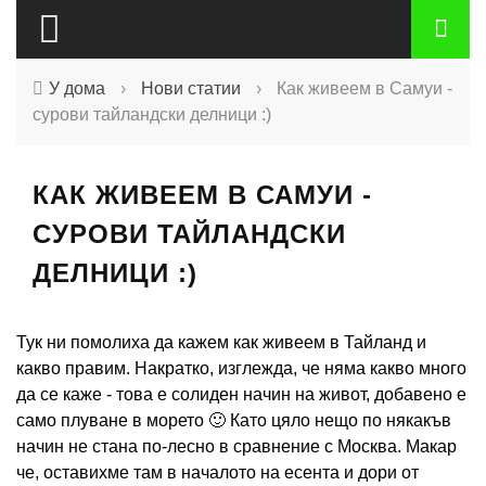
У дома
›
Нови статии
›
Как живеем в Самуи -
сурови тайландски делници :)
КАК ЖИВЕЕМ В САМУИ -
СУРОВИ ТАЙЛАНДСКИ
ДЕЛНИЦИ :)
Тук ни помолиха да кажем как живеем в Тайланд и
какво правим. Накратко, изглежда, че няма какво много
да се каже - това е солиден начин на живот, добавено е
само плуване в морето 🙂 Като цяло нещо по някакъв
начин не стана по-лесно в сравнение с Москва. Макар
че, оставихме там в началото на есента и дори от