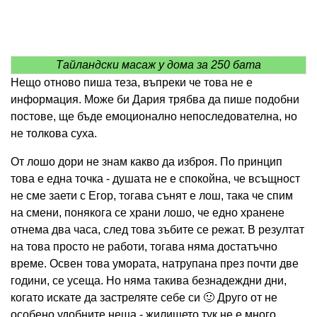
Тайландски масаж у дома за 250 бата
Нещо отново пиша теза, въпреки че това не е
информация. Може би Дария трябва да пише подобни
постове, ще бъде емоционално непоследователна, но
не толкова суха.
От лошо дори не знам какво да изброя. По принцип
това е една точка - душата не е спокойна, че всъщност
не сме заети с Егор, тогава сънят е лош, така че спим
на смени, понякога се храни лошо, че едно хранене
отнема два часа, след това зъбите се режат. В резултат
на това просто не работи, тогава няма достатъчно
време. Освен това умората, натрупана през почти две
години, се усеща. Но няма такива безнадеждни дни,
когато искате да застреляте себе си 🙂 Друго от не
особено удобните неща - жилището тук не е много