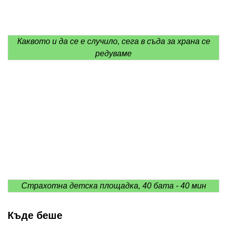
Каквото и да се е случило, сега в съда за храна се
редуваме
Страхотна детска площадка, 40 бата - 40 мин
Къде беше