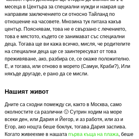
месеца в Центъра за специални нужди и накрая ще
направим заключението си относно Тайланд по
отношение на часовете. Мнозина тук питаха какъв
център. Пояснявам, това не е свързано с лечението,
това е мястото, където се занимават със специални
деца. Тогава ще ви кажа всичко, мисля, че родителите
на специални деца ще се заинтересуват от това
преживяване, ако, разбира се, се окаже положително.
Е, и тогава, или отново в морето (Самуи, Краби?), Или
някъде другаде, е рано да се мисли.
Нашият живот
Дните са сходни помежду си, както в Москва, само
околностите са различни 🙂 Сутрин ходим на море
всеки ден, или Дария и Йегор, и аз работя, или аз и
Егор, ако нощта беше боклук, тогава Дария заспива.
Когато живеехме в нашата
първа къща на плажа
, беше