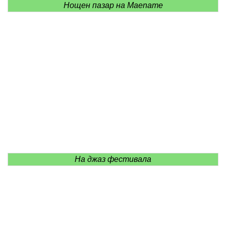
Нощен пазар на Maename
На джаз фестивала