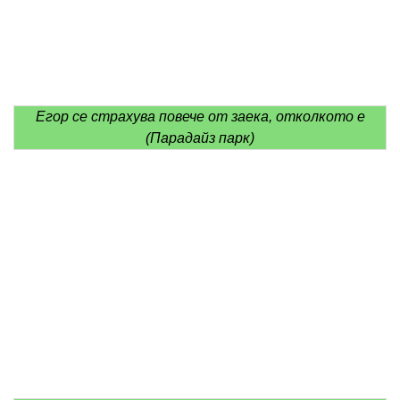
Егор се страхува повече от заека, отколкото е
(Парадайз парк)