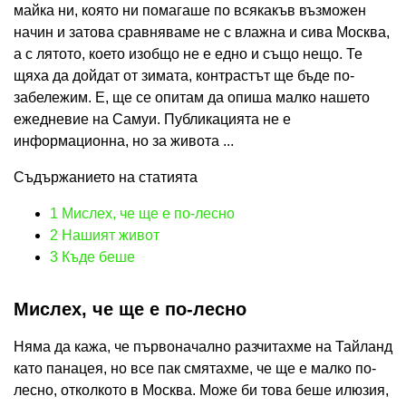
майка ни, която ни помагаше по всякакъв възможен
начин и затова сравняваме не с влажна и сива Москва,
а с лятото, което изобщо не е едно и също нещо. Те
щяха да дойдат от зимата, контрастът ще бъде по-
забележим. Е, ще се опитам да опиша малко нашето
ежедневие на Самуи. Публикацията не е
информационна, но за живота ...
Съдържанието на статията
1
Мислех, че ще е по-лесно
2
Нашият живот
3
Къде беше
Мислех, че ще е по-лесно
Няма да кажа, че първоначално разчитахме на Тайланд
като панацея, но все пак смятахме, че ще е малко по-
лесно, отколкото в Москва. Може би това беше илюзия,