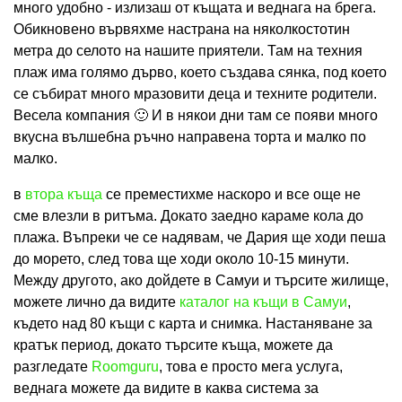
много удобно - излизаш от къщата и веднага на брега.
Обикновено вървяхме настрана на няколкостотин
метра до селото на нашите приятели. Там на техния
плаж има голямо дърво, което създава сянка, под което
се събират много мразовити деца и техните родители.
Весела компания 🙂 И в някои дни там се появи много
вкусна вълшебна ръчно направена торта и малко по
малко.
в
втора къща
се преместихме наскоро и все още не
сме влезли в ритъма. Докато заедно караме кола до
плажа. Въпреки че се надявам, че Дария ще ходи пеша
до морето, след това ще ходи около 10-15 минути.
Между другото, ако дойдете в Самуи и търсите жилище,
можете лично да видите
каталог на къщи в Самуи
,
където над 80 къщи с карта и снимка. Настаняване за
кратък период, докато търсите къща, можете да
разгледате
Roomguru
, това е просто мега услуга,
веднага можете да видите в каква система за