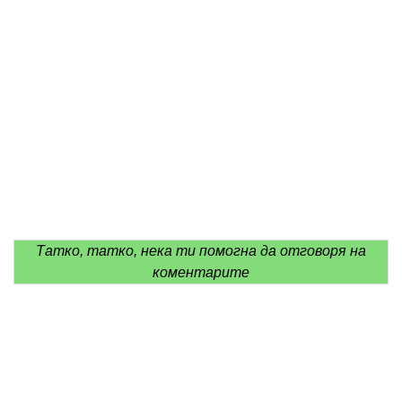
Татко, татко, нека ти помогна да отговоря на
коментарите