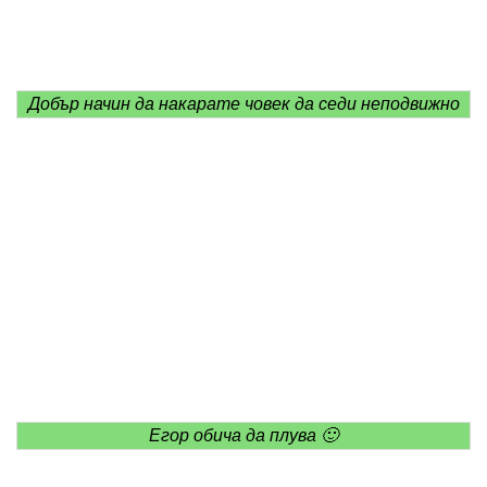
Добър начин да накарате човек да седи неподвижно
Егор обича да плува 🙂