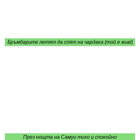
Бръмбарите летят да спят на чардака (той е жив!)
През нощта на Самуи тихо и спокойно