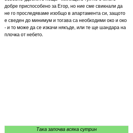
добре приспособено за Егор, но ние сме свикнали да
не го проследяваме изобщо в апартамента си, защото
е сведен до минимум и тогава са необходими око и око
- и то може да се изкачи някъде, или те ще шандара на
плочка от небето.
Така започва всяка сутрин