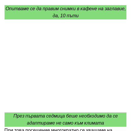
Опитваме се да правим снимки в кафене на заглавие,
да, 10 пъти
През първата седмица беше необходимо да се
адаптираме не само към климата
При това посещение многократно се хващаме на