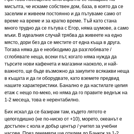
мисълта, че искаме собствен дом, база, в която да се
заселим и живеем постоянно и да пътуваме само от
време на време и за кратко време. Тъй като стана
много трудно да се пътува с Егор, няма шумове, а само
мъки. В идеалния случай трябва да живеете на едно
място, дори без да се местите от една къща в друга.
Тогава няма да е необходимо да разглобявате /
сглобявате неща, всеки път, когато няма нужда да
търсите нови кафенета и магазини наоколо, и най-
важното, ще бъде възможно да закупите всякакви неща
в къщата и да ги оборудвате, като вземете предвид
нашите характеристики. Банално е да настилате целия
етаж с нещо по-меко, но няма да го правите веднъж на
1-2 месеца, това е нерентабилно.
Бих искал да се базирам там, където лятото е
целогодишно (не по-ниско от +10), морето, океанът е
достъпен с кола и добър център / учител за учебни
часове. През декември ще отидем до Банкок за 1-2