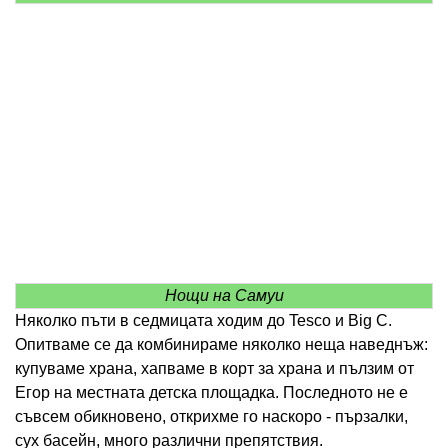
Нощи на Самуи
Няколко пъти в седмицата ходим до Tesco и Big C.
Опитваме се да комбинираме няколко неща наведнъж:
купуваме храна, хапваме в корт за храна и пълзим от
Егор на местната детска площадка. Последното не е
съвсем обикновено, открихме го наскоро - пързалки,
сух басейн, много различни препятствия.