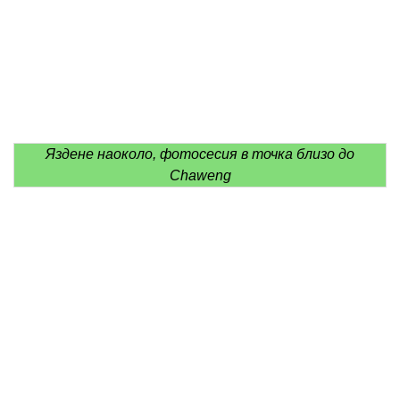
Яздене наоколо, фотосесия в точка близо до
Chaweng