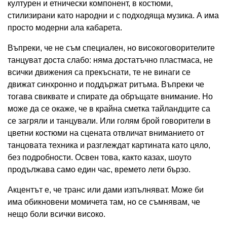
културен и етнически компонент, в костюми,
стилизирани като народни и с подходяща музика. А има
просто модерни ала кабарета.
Въпреки, че не съм специален, но високоговорителите
танцуват доста слабо: няма достатъчно пластмаса, не
всички движения са прекъснати, те не винаги се
движат синхронно и поддържат ритъма. Въпреки че
тогава свиквате и спирате да обръщате внимание. Но
може да се окаже, че в крайна сметка тайландците са
се загряли и танцували. Или голям брой говорители в
цветни костюми на сцената отвличат вниманието от
танцовата техника и разглеждат картината като цяло,
без подробности. Освен това, както казах, шоуто
продължава само един час, времето лети бързо.
Акцентът е, че транс или дами изпълняват. Може би
има обикновени момичета там, но се съмнявам, че
нещо боли всички високо.