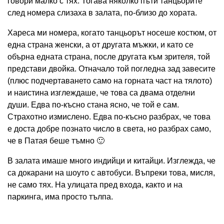
говори малко с тях. Тогава няколко пъти танцьорите
след номера слизаха в залата, по-близо до хората.
Хареса ми номера, когато танцьорът носеше костюм, от
една страна женски, а от другата мъжки, и като се
обърна едната страна, после другата към зрителя, той
представи двойка. Отначало той погледна зад завесите
(плюс подчертаването само на горната част на тялото)
и наистина изглеждаше, че това са двама отделни
души. Едва по-късно стана ясно, че той е сам.
Страхотно измислено. Едва по-късно разбрах, че това
е доста добре познато число в света, но разбрах само,
че в Патая беше тъмно 🙂
В залата имаше много индийци и китайци. Изглежда, че
са докарани на шоуто с автобуси. Въпреки това, мисля,
не само тях. На улицата пред входа, както и на
паркинга, има просто тълпа.