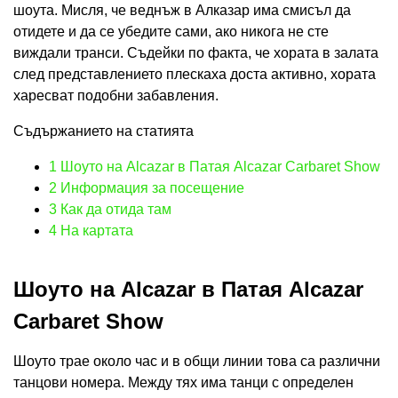
шоута. Мисля, че веднъж в Алказар има смисъл да
отидете и да се убедите сами, ако никога не сте
виждали транси. Съдейки по факта, че хората в залата
след представлението плескаха доста активно, хората
харесват подобни забавления.
Съдържанието на статията
1
Шоуто на Alcazar в Патая Alcazar Carbaret Show
2
Информация за посещение
3
Как да отида там
4
На картата
Шоуто на Alcazar в Патая Alcazar
Carbaret Show
Шоуто трае около час и в общи линии това са различни
танцови номера. Между тях има танци с определен