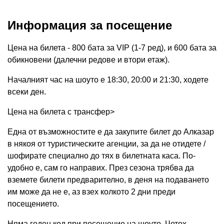
Информация за посещение
Цена на билета - 800 бата за VIP (1-7 ред), и 600 бата за
обикновени (далечни редове и втори етаж).
Началният час на шоуто е 18:30, 20:00 и 21:30, ходете
всеки ден.
Цена на билета с трансфер>
Една от възможностите е да закупите билет до Алказар
в някоя от туристическите агенции, за да не отидете /
шофирате специално до тях в билетната каса. По-
удобно е, сам го направих. През сезона трябва да
вземете билети предварително, в деня на подаването
им може да не е, аз взех колкото 2 дни преди
посещението.
Няма годен код при посещение на шоуто. Четох