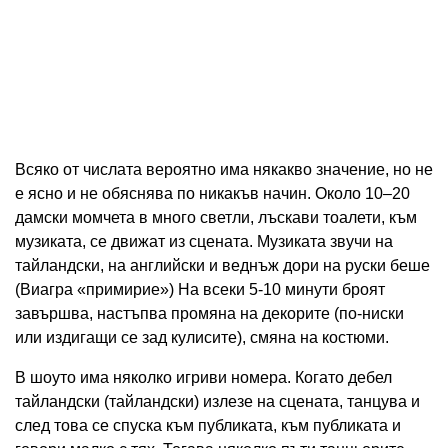
Всяко от числата вероятно има някакво значение, но не
е ясно и не обяснява по никакъв начин. Около 10–20
дамски момчета в много светли, лъскави тоалети, към
музиката, се движат из сцената. Музиката звучи на
тайландски, на английски и веднъж дори на руски беше
(Виагра «примирие») На всеки 5-10 минути броят
завършва, настъпва промяна на декорите (по-ниски
или издигащи се зад кулисите), смяна на костюми.
В шоуто има няколко игриви номера. Когато дебел
тайландски (тайландски) излезе на сцената, танцува и
след това се спуска към публиката, към публиката и