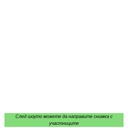
След шоуто можете да направите снимка с
участниците