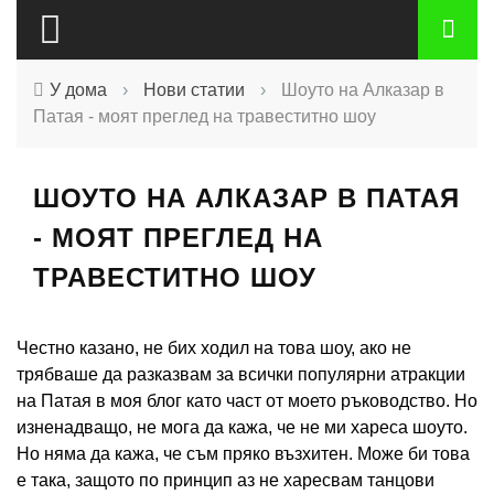
У дома
›
Нови статии
›
Шоуто на Алказар в
Патая - моят преглед на травеститно шоу
ШОУТО НА АЛКАЗАР В ПАТАЯ
- МОЯТ ПРЕГЛЕД НА
ТРАВЕСТИТНО ШОУ
Честно казано, не бих ходил на това шоу, ако не
трябваше да разказвам за всички популярни атракции
на Патая в моя блог като част от моето ръководство. Но
изненадващо, не мога да кажа, че не ми хареса шоуто.
Но няма да кажа, че съм пряко възхитен. Може би това
е така, защото по принцип аз не харесвам танцови