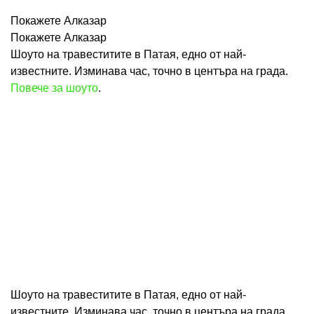
Покажете Алказар
Покажете Алказар
Шоуто на травеститите в Патая, едно от най-
известните. Изминава час, точно в центъра на града.
Повече за шоуто
.
Шоуто на травеститите в Патая, едно от най-
известните. Изминава час, точно в центъра на града.