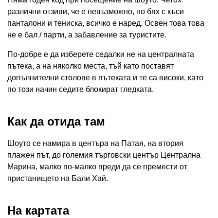
различни отзиви, че е невъзможно, но бях с къси
панталони и тениска, всичко е наред. Освен това това
не е бал / парти, а забавление за туристите.
По-добре е да изберете седалки не на централната
пътека, а на няколко места, тъй като поставят
допълнителни столове в пътеката и те са високи, като
по този начин седите блокират гледката.
Как да отида там
Шоуто се намира в центъра на Патая, на втория
плажен път, до големия търговски център Централна
Марина, малко по-малко преди да се премести от
пристанището на Бали Хай.
На картата