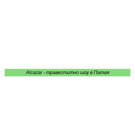
Alcazar - травеститно шоу в Патая